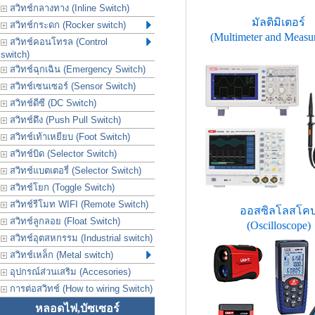
สวิทช์กลางทาง (Inline Switch)
มัลติมิเตอร์
สวิทช์กระดก (Rocker switch)
(Multimeter and Measu
สวิทช์คอนโทรล (Control
switch)
สวิทช์ฉุกเฉิน (Emergency Switch)
สวิทช์เซนเซอร์ (Sensor Switch)
สวิทช์ดีซี (DC Switch)
สวิทช์ดึง (Push Pull Switch)
สวิทช์เท้าเหยียบ (Foot Switch)
สวิทช์บิด (Selector Switch)
สวิทช์แบตเตอรี่ (Selector Switch)
สวิทช์โยก (Toggle Switch)
สวิทช์รีโมท WIFI (Remote Switch)
ออสซิลโลสโค
สวิทช์ลูกลอย (Float Switch)
(Oscilloscope)
สวิทช์อุตสหกรรม (Industrial switch)
สวิทช์เหล็ก (Metal switch)
อุปกรณ์ส่วนเสริม (Accesories)
การต่อสวิทช์ (How to wiring Switch)
หลอดไฟ,บัซเซอร์