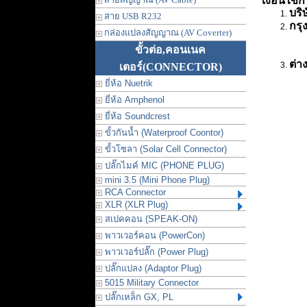
เงื่อนไขก
บริ
สาย USB R232
กรุ
กล่องแปลงสัญญาณ (AV Coverter)
ขั้วต่อ,คอนเนค
ต่า
เตอร์
(CONNECTOR)
ยี่ห้อ Nuetrik
ยี่ห้อ Amphenol
ยี่ห้อ Soundcrest
ขั้วกันน้ำ (Waterproof Coontor)
ขั้วโซลา (Solar Cell Connector)
ปลั๊กไมค์ MIC (PHONE PLUG)
mini 3.5 (Mini Phone Plug)
RCA Connector
XLR (XLR Plug)
สเปคคอน (SPEAK-ON)
พาวเวอร์คอน (PowerCon)
พาวเวอร์ปลั๊ก (Power Plug)
ปลั๊กแปลง (Adaptor Plug)
5015 Military Connector
ปลั๊กเหล็ก GX, PL