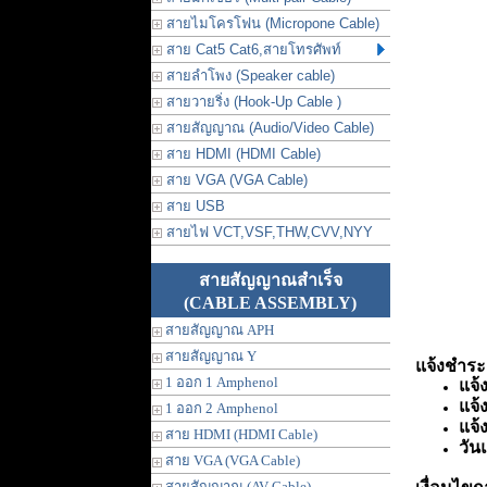
สายไมโครโฟน (Micropone Cable)
สาย Cat5 Cat6,สายโทรศัพท์
สายลำโพง (Speaker cable)
สายวายริ่ง (Hook-Up Cable )
สายสัญญาณ (Audio/Video Cable)
สาย HDMI (HDMI Cable)
สาย VGA (VGA Cable)
สาย USB
สายไฟ VCT,VSF,THW,CVV,NYY
สายสัญญาณสำเร็จ
(CABLE ASSEMBLY)
สายสัญญาณ APH
สายสัญญาณ Y
แจ้งชำระเ
1 ออก 1 Amphenol
แจ้
แจ้
1 ออก 2 Amphenol
แจ้
สาย HDMI (HDMI Cable)
วัน
สาย VGA (VGA Cable)
สายสัญญาณ (AV Cable)