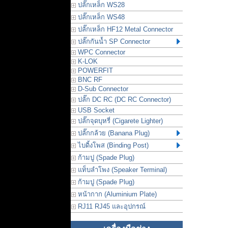
ปลั๊กเหล็ก WS28
ปลั๊กเหล็ก WS48
ปลั๊กเหล็ก HF12 Metal Connector
ปลั๊กกันน้ำ SP Connector
WPC Connector
K-LOK
POWERFIT
BNC RF
D-Sub Connector
ปลั๊ก DC RC (DC RC Connector)
USB Socket
ปลั๊กจุดบุหรี่ (Cigarete Lighter)
ปลั๊กกล้วย (Banana Plug)
ไบดิ้งโพส (Binding Post)
ก้ามปู (Spade Plug)
แท็บลำโพง (Speaker Terminal)
ก้ามปู (Spade Plug)
หน้ากาก (Aluminium Plate)
RJ11 RJ45 และอุปกรณ์