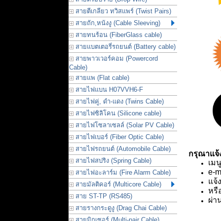
สายตีเกลียว ทวิสแพร์ (Twist Pairs)
สายถัก,หนังงู (Cable Sleeving)
สายทนร้อน (FiberGlass cable)
สายแบตเตอรี่รถยนต์ (Battery cable)
สายพาวเวอร์คอม (Powercord
Cable)
สายแพ (Flat cable)
สายไฟแบน H07VVH6-F
สายไฟคู่, ดำ-แดง (Twins Cable)
สายไฟซิลิโคน (Silicone cable)
สายไฟโซลาเซลล์ (Solar PV Cable)
สายไฟเบอร์ (Fiber Optic Cable)
สายไฟรถยนต์ (Automobile Cable)
กรุณาแจ้
สายไฟสปริง (Spring Cable)
เมน
e-m
สายไฟอะลาร์ม (Fire Alarm Cable)
แจ้
สายมัลติคอร์ (Multicore Cable)
หรื
สาย ST-TP (RS485)
ผ่า
สายรางกระดูงู (Drag Chai Cable)
สายมิกเซอร์ (Multi-pair Cable)