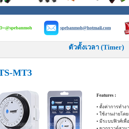
D=
@spebanmoh
spebanmoh@hotmail.com
ตัวตั้งเวลา (Timer)
S-MT3
Features :
• ตั้งค่าการทำง
• ใช้งานง่ายโดย
• มีระบบฟิวศ์เพ
• ขากราวด์สาม