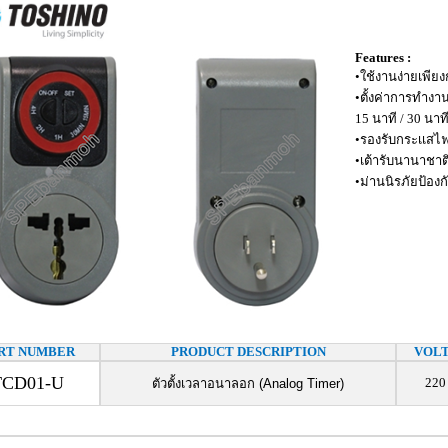
Features :
•ใช้งานง่ายเพียง
•ตั้งค่าการทำงาน
15 นาที / 30 นาที 
•รองรับกระเเสไ
•เต้ารับนานาชาต
•ม่านนิรภัยป้อง
RT NUMBER
PRODUCT DESCRIPTION
VOL
TCD01-U
220
ตัวตั้งเวลาอนาลอก (Analog Timer)