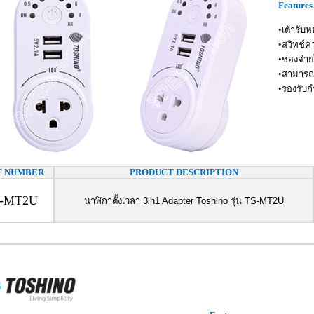
Features 
•เต้ารับ
•สวิทช์ค
•ช่องจ่า
•สามารถป
•รองรับก
T NUMBER
PRODUCT DESCRIPTION
-MT2U
นาฬิกาตั้งเวลา 3in1 Adapter Toshino รุ่น TS-MT2U