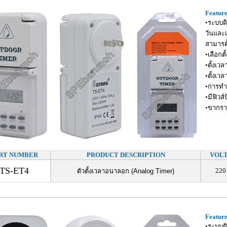
Feature
•ระบบดิ
วันและ
สามารตั
•เลือกต
•ตั้งเว
•ตั้งเวล
•การทำ
•มีฟิวส
•ขากรา
RT NUMBER
PRODUCT DESCRIPTION
VOL
TS-ET4
220
ตัวตั้งเวลาอนาลอก (Analog Timer)
Feature
•ระบบดิ