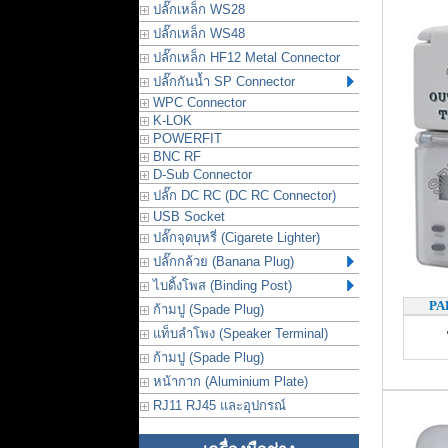
ปลั๊กเหล็ก WS28
ปลั๊กเหล็ก WS48
ปลั๊กเหล็ก HF12 Metal Connector
ปลั๊กกันน้ำ SP Connector
WPC Connector
K-LOK
POWERFIT
BNC RF
D-Sub Connector
ปลั๊ก DC RC (DC RC Connector)
USB Socket
ปลั๊กจุดบุหรี่ (Cigarete Lighter)
ปลั๊กกล้วย (Banana Plug)
ไบดิ้งโพส (Binding Post)
PA
ก้ามปู (Spade Plug)
แท็บลำโพง (Speaker Terminal)
ก้ามปู (Spade Plug)
หน้ากาก (Aluminium Plate)
RJ11 RJ45 และอุปกรณ์