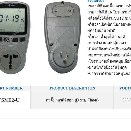
Features :
•ระบบดิจิตอลตั้งเวลาการท
สามารตั้งได้ 16 โปรแกรม/
•เลือกตั้งได้ทั้งระบบ 12 ชม
•ตั้งเวลาเปิด-ปิด นับถอยหลั
•เต้ารับนานาชาติ
•ตั้งเวลาต่ำสุดได้ 1 นาที
•การทำงานแบบสุ่มเวลา
•มีฟิวส์ป้องกันไฟเกิน รองร
•จอภาพขนาดใหญ่อ่านได้ช
•ใช้งานง่ายเพียงกดปุ่มเลือ
•ม่านนิรภัยป้องกันไฟดูด
•ขากราวด์สามารถหมุนถอ
ART NUMBER
PRODUCT DESCRIPTION
VOLT
TSM02-U
220 
ตัวตั้งเวลาดิจิตอล (Digital Timer)