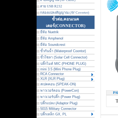
สาย USB R232
กล่องแปลงสัญญาณ (AV Coverter)
ขั้วต่อ,คอนเนค
เตอร์
(CONNECTOR)
ยี่ห้อ Nuetrik
ยี่ห้อ Amphenol
ยี่ห้อ Soundcrest
ขั้วกันน้ำ (Waterproof Coontor)
ขั้วโซลา (Solar Cell Connector)
ปลั๊กไมค์ MIC (PHONE PLUG)
mini 3.5 (Mini Phone Plug)
RCA Connector
XLR (XLR Plug)
สเปคคอน (SPEAK-ON)
พาวเวอร์คอน (PowerCon)
PA
พาวเวอร์ปลั๊ก (Power Plug)
ปลั๊กแปลง (Adaptor Plug)
5015 Military Connector
ปลั๊กเหล็ก GX, PL