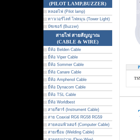
(PILOT LAMP,BUZZER)
หลอดไฟ (Pilot lamp)
ทาวเวอร์ไลท์ ไฟหมุน (Tower Light)
บัซเซอร์ (Buzzer)
สายไฟ สายสัญญาณ
(CABLE & WIRE)
ยี่ห้อ Belden Cable
ยี่ห้อ Viper Cable
ยี่ห้อ Sommer Cable
P
ยี่ห้อ Canare Cable
TS
ยี่ห้อ Amphenol Cable
ยี่ห้อ Dynacom Cable
ยี่ห้อ TSL Cable
ยี่ห้อ Worldbest
สายกีตาร์ (Instrument Cable)
T
สาย Coaxial RG6 RG58 RG59
สายคอมพิวเตอร์ (Computer Cable)
สายเชื่อม (Welding Cable)
สายดรอปวาย (Drop Wire)