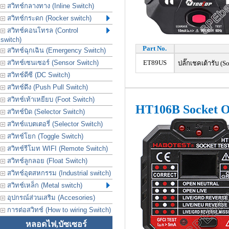
สวิทช์กลางทาง (Inline Switch)
สวิทช์กระดก (Rocker switch)
สวิทช์คอนโทรล (Control
switch)
Part No.
สวิทช์ฉุกเฉิน (Emergency Switch)
สวิทช์เซนเซอร์ (Sensor Switch)
ET89US
ปลั๊กเชคเต้ารับ (So
สวิทช์ดีซี (DC Switch)
สวิทช์ดึง (Push Pull Switch)
สวิทช์เท้าเหยียบ (Foot Switch)
HT106B Socket Ou
สวิทช์บิด (Selector Switch)
สวิทช์แบตเตอรี่ (Selector Switch)
สวิทช์โยก (Toggle Switch)
สวิทช์รีโมท WIFI (Remote Switch)
สวิทช์ลูกลอย (Float Switch)
สวิทช์อุตสหกรรม (Industrial switch)
สวิทช์เหล็ก (Metal switch)
อุปกรณ์ส่วนเสริม (Accesories)
การต่อสวิทช์ (How to wiring Switch)
หลอดไฟ,บัซเซอร์