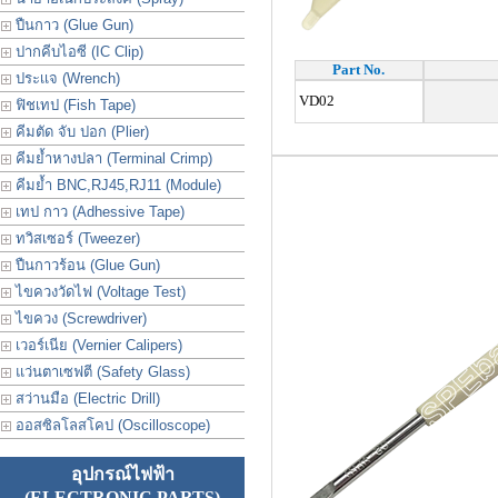
ปืนกาว (Glue Gun)
ปากคีบไอซี (IC Clip)
Part No.
ประเเจ (Wrench)
VD02
ฟิชเทป (Fish Tape)
คีมตัด จับ ปอก (Plier)
คีมย้ำหางปลา (Terminal Crimp)
คีมย้ำ BNC,RJ45,RJ11 (Module)
เทป กาว (Adhessive Tape)
ทวิสเซอร์ (Tweezer)
ปืนกาวร้อน (Glue Gun)
ไขควงวัดไฟ (Voltage Test)
ไขควง (Screwdriver)
เวอร์เนีย (Vernier Calipers)
แว่นตาเซฟตี (Safety Glass)
สว่านมือ (Electric Drill)
ออสซิลโลสโคป (Oscilloscope)
อุปกรณ์ไฟฟ้า
(ELECTRONIC PARTS)