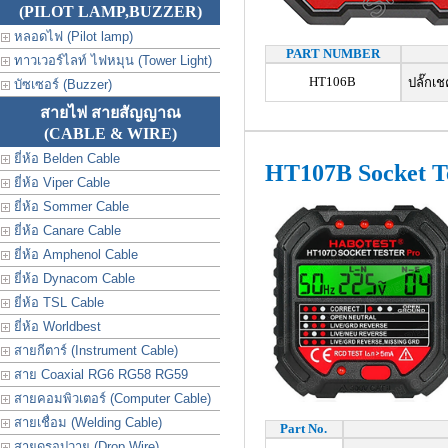
(PILOT LAMP,BUZZER)
หลอดไฟ (Pilot lamp)
PART NUMBER
ทาวเวอร์ไลท์ ไฟหมุน (Tower Light)
HT106B
ปลั๊กเชค
บัซเซอร์ (Buzzer)
สายไฟ สายสัญญาณ
(CABLE & WIRE)
ยี่ห้อ Belden Cable
HT107B Socket T
ยี่ห้อ Viper Cable
ยี่ห้อ Sommer Cable
ยี่ห้อ Canare Cable
ยี่ห้อ Amphenol Cable
ยี่ห้อ Dynacom Cable
ยี่ห้อ TSL Cable
ยี่ห้อ Worldbest
สายกีตาร์ (Instrument Cable)
สาย Coaxial RG6 RG58 RG59
สายคอมพิวเตอร์ (Computer Cable)
สายเชื่อม (Welding Cable)
Part No.
สายดรอปวาย (Drop Wire)