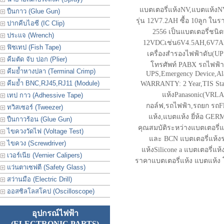
แบตเตอรี่แห้งNV,แบตแห้งN
ปืนกาว (Glue Gun)
รุ่น 12V7.2AH ซื้อ 10ลูก ในร
ปากคีบไอซี (IC Clip)
2556 เป็นแบตเตอรี่ชนิดท
ประเเจ (Wrench)
12VDCเช่น6V4.5AH,6V7A
ฟิชเทป (Fish Tape)
เครื่องสำรองไฟฟ้าดับ(UP
คีมตัด จับ ปอก (Plier)
โทรศัพท์ PABX รถไฟฟ้า
คีมย้ำหางปลา (Terminal Crimp)
UPS,Emergency Device,Ala
คีมย้ำ BNC,RJ45,RJ11 (Module)
WARRANTY: 2 Year,TIS Stan
แห้งPanasonic(VRLA 
เทป กาว (Adhessive Tape)
กอล์ฟ,รถไฟฟ้า,รถยก รถFlok
ทวิสเซอร์ (Tweezer)
แห้ง,แบตแห้ง ยี่ห้อ GER
ปืนกาวร้อน (Glue Gun)
คุณสมบัติระหว่างแบตเตอรี่แห้
ไขควงวัดไฟ (Voltage Test)
และ BCN แบตเตอรี่แห้งร
ไขควง (Screwdriver)
แห้งSilicone a แบตเตอรี่
เวอร์เนีย (Vernier Calipers)
ราคาแบตเตอรี่แห้ง แบตแห้ง โ
แว่นตาเซฟตี (Safety Glass)
สว่านมือ (Electric Drill)
ออสซิลโลสโคป (Oscilloscope)
อุปกรณ์ไฟฟ้า
(ELECTRONIC PARTS)