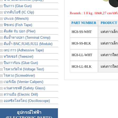
ปืนกาว (Glue Gun)
ปากคีบไอซี (IC Clip)
Reamrk : 1.0 kg. /แพค,27 cm/แท่
ประเเจ (Wrench)
PART NUMBER
PRODUCT 
ฟิชเทป (Fish Tape)
คีมตัด จับ ปอก (Plier)
HGS-SS-WHT
แท่งกาวเล็ก
คีมย้ำหางปลา (Terminal Crimp)
HGS-SS-BLK
แท่งกาวเล็ก
คีมย้ำ BNC,RJ45,RJ11 (Module)
เทป กาว (Adhessive Tape)
HGS-LL-WHT
แท่งกาวใหญ
ทวิสเซอร์ (Tweezer)
ปืนกาวร้อน (Glue Gun)
HGS-LL-BLK
แท่งกาวใหญ
ไขควงวัดไฟ (Voltage Test)
ไขควง (Screwdriver)
เวอร์เนีย (Vernier Calipers)
แว่นตาเซฟตี (Safety Glass)
สว่านมือ (Electric Drill)
ออสซิลโลสโคป (Oscilloscope)
อุปกรณ์ไฟฟ้า
(ELECTRONIC PARTS)