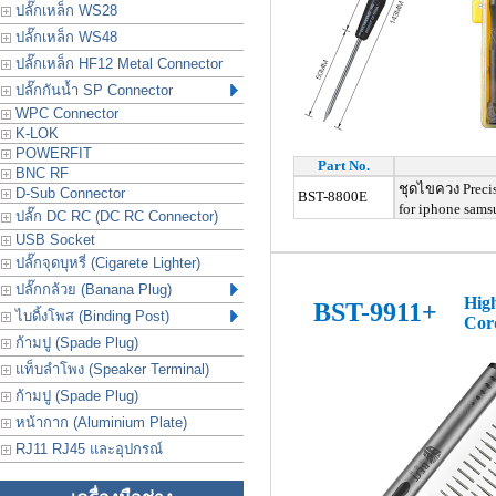
ปลั๊กเหล็ก WS28
ปลั๊กเหล็ก WS48
ปลั๊กเหล็ก HF12 Metal Connector
ปลั๊กกันน้ำ SP Connector
WPC Connector
K-LOK
POWERFIT
Part No.
BNC RF
ชุดไขควง
Preci
D-Sub Connector
BST-8800E
for iphone samsu
ปลั๊ก DC RC (DC RC Connector)
USB Socket
ปลั๊กจุดบุหรี่ (Cigarete Lighter)
ปลั๊กกล้วย (Banana Plug)
High
BST-9911+
ไบดิ้งโพส (Binding Post)
Cord
ก้ามปู (Spade Plug)
แท็บลำโพง (Speaker Terminal)
ก้ามปู (Spade Plug)
หน้ากาก (Aluminium Plate)
RJ11 RJ45 และอุปกรณ์