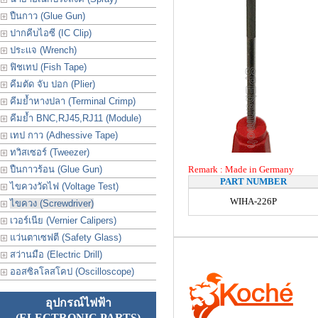
ปืนกาว (Glue Gun)
ปากคีบไอซี (IC Clip)
ประเเจ (Wrench)
ฟิชเทป (Fish Tape)
คีมตัด จับ ปอก (Plier)
คีมย้ำหางปลา (Terminal Crimp)
คีมย้ำ BNC,RJ45,RJ11 (Module)
เทป กาว (Adhessive Tape)
ทวิสเซอร์ (Tweezer)
ปืนกาวร้อน (Glue Gun)
Remark : Made in Germany
PART NUMBER
ไขควงวัดไฟ (Voltage Test)
WIHA-226P
ไขควง (Screwdriver)
เวอร์เนีย (Vernier Calipers)
แว่นตาเซฟตี (Safety Glass)
สว่านมือ (Electric Drill)
ออสซิลโลสโคป (Oscilloscope)
อุปกรณ์ไฟฟ้า
(ELECTRONIC PARTS)