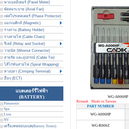
พาแนลมิเตอร์ (Panel Meter)
พัดลมระบาย (Axial Fan)
เฟสโปรเทคเตอร์ (Phase Protector)
แมกเนติกส์ (Magnetic)
รางถ่าน (Battery Holder)
รางสายไฟ (Cable Chain)
รีเลย์ (Relay and Socket)
วายนัท (Wirenut Connector)
สายรัด และอุปกรณ์ (Cable Tie)
ไส้ไก่พันสายไฟ (Spiral Wrapping)
หางปลา (Crimping Terminal)
อื่นๆ (ECT)
แบตเตอร์รี่ไฟฟ้า
(BATTERY)
WG-A006HP
Remark : Made in Taiwan
Panasonic
PART NUMBER
Spa
Lion
WG-A006HP
NV
WG-R006Z
เครื่องทดสอบแบต(Battery Tester)