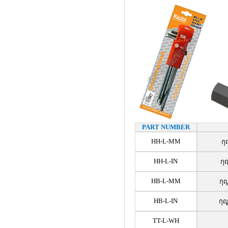
PART NUMBER
HH-L-MM
กุ
HH-L-IN
กุ
HB-L-MM
กุ
HB-L-IN
กุ
TT-L-WH