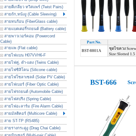
สายตีเกลียว ทวิสแพร์ (Twist Pairs)
สายถัก,หนังงู (Cable Sleeving)
สายทนร้อน (FiberGlass cable)
สายแบตเตอรี่รถยนต์ (Battery cable)
สายพาวเวอร์คอม (Powercord
Cable)
Part No.
สายแพ (Flat cable)
ชุดไขควง Screwd
BST-8801A
Size:Slotted 1.5 
สายไฟแบน H07VVH6-F
สายไฟคู่, ดำ-แดง (Twins Cable)
สายไฟซิลิโคน (Silicone cable)
สายไฟโซลาเซลล์ (Solar PV Cable)
BST-666
Scr
สายไฟเบอร์ (Fiber Optic Cable)
สายไฟรถยนต์ (Automobile Cable)
สายไฟสปริง (Spring Cable)
สายไฟอะลาร์ม (Fire Alarm Cable)
สายมัลติคอร์ (Multicore Cable)
สาย ST-TP (RS485)
สายรางกระดูงู (Drag Chai Cable)
สายมิกเซอร์ (Multi-pair Cable)