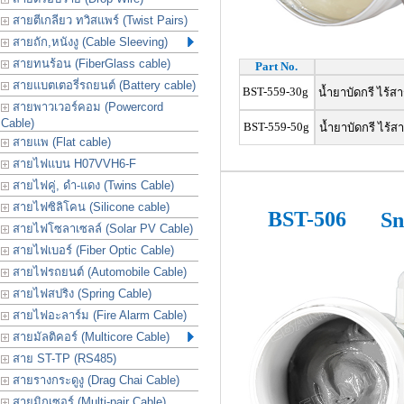
สายตีเกลียว ทวิสแพร์ (Twist Pairs)
สายถัก,หนังงู (Cable Sleeving)
สายทนร้อน (FiberGlass cable)
Part No.
สายแบตเตอรี่รถยนต์ (Battery cable)
BST-559-30g
น้ำยาบัดกรี ไร้สา
สายพาวเวอร์คอม (Powercord
Cable)
BST-559-50g
น้ำยาบัดกรี ไร้ส
สายแพ (Flat cable)
สายไฟแบน H07VVH6-F
สายไฟคู่, ดำ-แดง (Twins Cable)
สายไฟซิลิโคน (Silicone cable)
BST-506
Sn
สายไฟโซลาเซลล์ (Solar PV Cable)
สายไฟเบอร์ (Fiber Optic Cable)
สายไฟรถยนต์ (Automobile Cable)
สายไฟสปริง (Spring Cable)
สายไฟอะลาร์ม (Fire Alarm Cable)
สายมัลติคอร์ (Multicore Cable)
สาย ST-TP (RS485)
สายรางกระดูงู (Drag Chai Cable)
สายมิกเซอร์ (Multi-pair Cable)