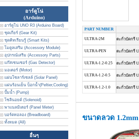
อาร์ดูโน่
(Arduino)
อาร์ดูโน่ UNO R3 (Arduino Board)
PART NUMBER
ชุดเกียร์ (Gear Kit)
ULTRA-2M
ตะกั่วบัดกร
ชุดคิทเรียนรู้ (Smart Kits)
โมดูลเสริม (Accessory Module)
ULTRA-PEN
ตะกั่วบัดกร
อุปกรณ์เสริม (Accessory Parts)
แก๊สเซนเซอร์ (Gas Detector)
ULTRA-1.2-0.25
ตะกั่วบัดกรี
มอเตอร์ (Motor)
ULTRA-1.2-0.5
ตะกั่วบัดกรี
แผ่นโซลาร์เซลล์ (Solar Panel)
แผ่นร้อนเย็น บ็อกน้ำ(Peltier,Cooling)
ULTRA-1.2-1.0
ตะกั่วบัดกรี
ปั๊มน้ำ (Pump)
โซลินอยด์ (Solenoid)
พาแนลมิเตอร์ (Panel Meter)
บอร์ดทอลอง (Breadboard)
ขนาดลวด 1.2mm
ทั้งหมด (All)
อื่นๆ