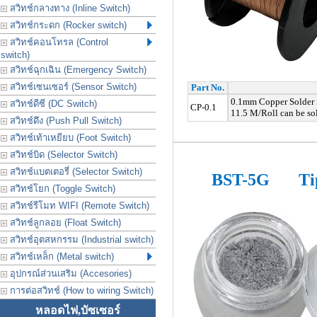
สวิทช์กลางทาง (Inline Switch)
สวิทช์กระดก (Rocker switch)
สวิทช์คอนโทรล (Control
switch)
สวิทช์ฉุกเฉิน (Emergency Switch)
สวิทช์เซนเซอร์ (Sensor Switch)
Part No.
0.1mm Copper Solder S
สวิทช์ดีซี (DC Switch)
CP-0.1
11.5 M/Roll can be sol
สวิทช์ดึง (Push Pull Switch)
สวิทช์เท้าเหยียบ (Foot Switch)
สวิทช์บิด (Selector Switch)
สวิทช์แบตเตอรี่ (Selector Switch)
BST-5G
Ti
สวิทช์โยก (Toggle Switch)
สวิทช์รีโมท WIFI (Remote Switch)
สวิทช์ลูกลอย (Float Switch)
สวิทช์อุตสหกรรม (Industrial switch)
สวิทช์เหล็ก (Metal switch)
อุปกรณ์ส่วนเสริม (Accesories)
การต่อสวิทช์ (How to wiring Switch)
หลอดไฟ,บัซเซอร์