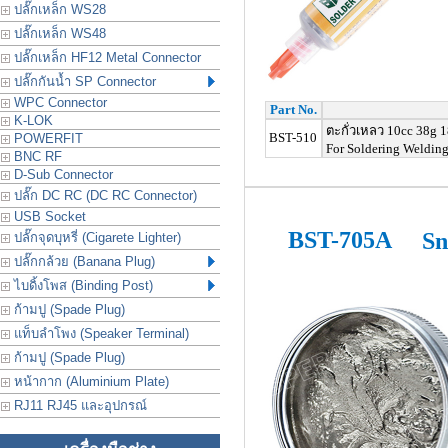
ปลั๊กเหล็ก WS28
ปลั๊กเหล็ก WS48
ปลั๊กเหล็ก HF12 Metal Connector
ปลั๊กกันน้ำ SP Connector
WPC Connector
Part No.
K-LOK
ตะกั่วเหลว
10cc 38g 
BST-510
POWERFIT
For Soldering Welding
BNC RF
D-Sub Connector
ปลั๊ก DC RC (DC RC Connector)
USB Socket
BST-705A
Sn
ปลั๊กจุดบุหรี่ (Cigarete Lighter)
ปลั๊กกล้วย (Banana Plug)
ไบดิ้งโพส (Binding Post)
ก้ามปู (Spade Plug)
แท็บลำโพง (Speaker Terminal)
ก้ามปู (Spade Plug)
หน้ากาก (Aluminium Plate)
RJ11 RJ45 และอุปกรณ์