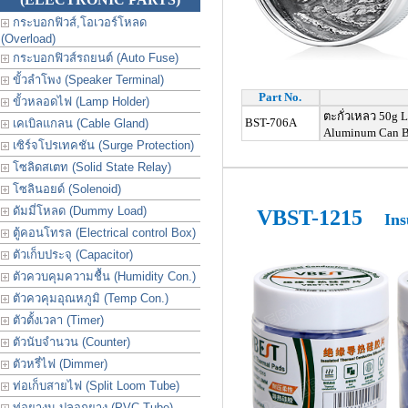
กระบอกฟิวส์,โอเวอร์โหลด
(Overload)
กระบอกฟิวส์รถยนต์ (Auto Fuse)
ขั้วลำโพง (Speaker Terminal)
Part No.
ขั้วหลอดไฟ (Lamp Holder)
ตะกั่วเหลว
50g L
BST-706A
เคเบิลแกลน (Cable Gland)
Aluminum Can BG
เซิร์จโปรเทคชัน (Surge Protection)
โซลิดสเตท (Solid State Relay)
โซลินอยด์ (Solenoid)
ดัมมี่โหลด (Dummy Load)
VBST-1215
Ins
ตู้คอนโทรล (Electrical control Box)
ตัวเก็บประจุ (Capacitor)
ตัวควบคุมความชื้น (Humidity Con.)
ตัวควคุมอุณหภูมิ (Temp Con.)
ตัวตั้งเวลา (Timer)
ตัวนับจำนวน (Counter)
ตัวหรี่ไฟ (Dimmer)
ท่อเก็บสายไฟ (Split Loom Tube)
ท่อยางม ปลอกยาง (PVC Tube)