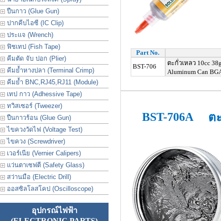
ปืนกาว (Glue Gun)
ปากคีบไอซี (IC Clip)
ประเเจ (Wrench)
ฟิชเทป (Fish Tape)
Part No.
คีมตัด จับ ปอก (Plier)
ตะกั่วเหลว 10cc 38
BST-706
คีมย้ำหางปลา (Terminal Crimp)
Aluminum Can BGA 
คีมย้ำ BNC,RJ45,RJ11 (Module)
เทป กาว (Adhessive Tape)
ทวิสเซอร์ (Tweezer)
BST-706A
ตะ
ปืนกาวร้อน (Glue Gun)
ไขควงวัดไฟ (Voltage Test)
ไขควง (Screwdriver)
เวอร์เนีย (Vernier Calipers)
แว่นตาเซฟตี (Safety Glass)
สว่านมือ (Electric Drill)
ออสซิลโลสโคป (Oscilloscope)
อุปกรณ์ไฟฟ้า
(ELECTRONIC PARTS)