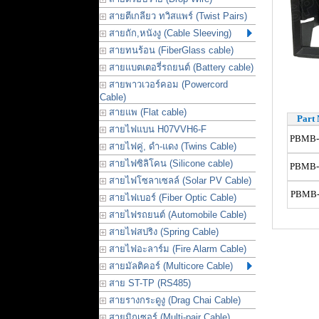
สายตีเกลียว ทวิสแพร์ (Twist Pairs)
สายถัก,หนังงู (Cable Sleeving)
สายทนร้อน (FiberGlass cable)
สายแบตเตอรี่รถยนต์ (Battery cable)
สายพาวเวอร์คอม (Powercord
Cable)
สายแพ (Flat cable)
Part 
สายไฟแบน H07VVH6-F
PBMB-
สายไฟคู่, ดำ-แดง (Twins Cable)
สายไฟซิลิโคน (Silicone cable)
PBMB-
สายไฟโซลาเซลล์ (Solar PV Cable)
PBMB
สายไฟเบอร์ (Fiber Optic Cable)
สายไฟรถยนต์ (Automobile Cable)
สายไฟสปริง (Spring Cable)
สายไฟอะลาร์ม (Fire Alarm Cable)
สายมัลติคอร์ (Multicore Cable)
สาย ST-TP (RS485)
สายรางกระดูงู (Drag Chai Cable)
สายมิกเซอร์ (Multi-pair Cable)