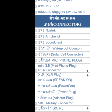
สาย USB R232
กล่องแปลงสัญญาณ (AV Coverter)
ขั้วต่อ,คอนเนค
เตอร์
(CONNECTOR)
ยี่ห้อ Nuetrik
ยี่ห้อ Amphenol
ยี่ห้อ Soundcrest
ขั้วกันน้ำ (Waterproof Coontor)
ขั้วโซลา (Solar Cell Connector)
ปลั๊กไมค์ MIC (PHONE PLUG)
mini 3.5 (Mini Phone Plug)
RCA Connector
XLR (XLR Plug)
สเปคคอน (SPEAK-ON)
พาวเวอร์คอน (PowerCon)
พาวเวอร์ปลั๊ก (Power Plug)
ปลั๊กแปลง (Adaptor Plug)
5015 Military Connector
ปลั๊กเหล็ก GX, PL