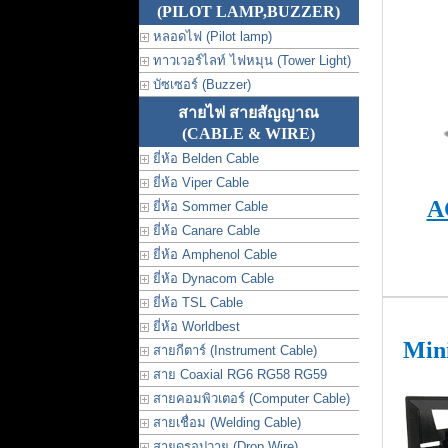
(PILOT LAMP,BUZZER)
หลอดไฟ (Pilot lamp)
ทาวเวอร์ไลท์ ไฟหมุน (Tower Light)
บัซเซอร์ (Buzzer)
สายไฟ สายสัญญาณ
(CABLE & WIRE)
ยี่ห้อ Belden Cable
ยี่ห้อ Viper Cable
A
ยี่ห้อ Sommer Cable
ยี่ห้อ Canare Cable
ยี่ห้อ Amphenol Cable
ยี่ห้อ Dynacom Cable
ยี่ห้อ TSL Cable
ยี่ห้อ Worldbest
Mini
สายกีตาร์ (Instrument Cable)
สาย Coaxial RG6 RG58 RG59
สายคอมพิวเตอร์ (Computer Cable)
สายเชื่อม (Welding Cable)
สายดรอปวาย (Drop Wire)