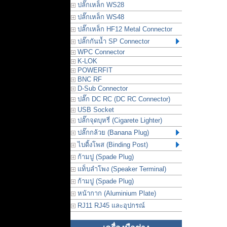
ปลั๊กเหล็ก WS28
ปลั๊กเหล็ก WS48
ปลั๊กเหล็ก HF12 Metal Connector
ปลั๊กกันน้ำ SP Connector
WPC Connector
K-LOK
POWERFIT
BNC RF
D-Sub Connector
ปลั๊ก DC RC (DC RC Connector)
USB Socket
ปลั๊กจุดบุหรี่ (Cigarete Lighter)
ปลั๊กกล้วย (Banana Plug)
ไบดิ้งโพส (Binding Post)
ก้ามปู (Spade Plug)
แท็บลำโพง (Speaker Terminal)
ก้ามปู (Spade Plug)
หน้ากาก (Aluminium Plate)
RJ11 RJ45 และอุปกรณ์