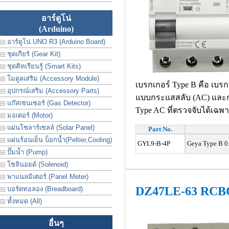
อาร์ดูโน่
(Arduino)
อาร์ดูโน่ UNO R3 (Arduino Board)
ชุดเกียร์ (Gear Kit)
ชุดคิทเรียนรู้ (Smart Kits)
โมดูลเสริม (Accessory Module)
เบรกเกอร์ Type B คือ เบรก
อุปกรณ์เสริม (Accessory Parts)
แบบกระแสสลับ (AC) และกร
แก๊สเซนเซอร์ (Gas Detector)
Type AC ที่ตรวจจับได้เฉ
มอเตอร์ (Motor)
แผ่นโซลาร์เซลล์ (Solar Panel)
Part No.
แผ่นร้อนเย็น บ็อกน้ำ(Peltier,Cooling)
GYL9-B-4P
Geya Type B 0.
ปั๊มน้ำ (Pump)
โซลินอยด์ (Solenoid)
พาแนลมิเตอร์ (Panel Meter)
DZ47LE-63 RCBO
บอร์ดทอลอง (Breadboard)
ทั้งหมด (All)
อื่นๆ