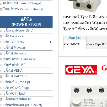
เครื่องชาร์จ(Battery Charger)
โซลาร์ชาร์จ (Solar Controller)
เบรกเกอร์ Type B คือ เบรก
ปลั๊กไฟ
แบบกระแสสลับ (AC) และกร
(POWER STRIP)
Type AC ที่ตรวจจับได้เฉ
ปลั๊กพ่วง (Power Strip)
ปลั๊ก Panasonic
Part No.
ปลั๊ก TOSHINO
GYL9-B-2P
Geya Type B 0.
ปลั๊กไฟ Movada
ปลั๊กไฟ Sentoshi
สวิทช์ เต้ารับ Panasonic
สวิทช์ เต้ารับ BF
G
ปลั๊กไฟ VENA
ปลั๊กไฟ HALOSHI
ปลั๊กฝังพื้น (Pop Up)
ปลั๊ก AC (AC Plug)
ปลั๊ก AC Hi-End
ปลั๊กแปลงหัวเสียบ AC
ปลั๊กเอซีติดแท่น (AC Socket)