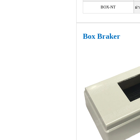
BOX-NT
ฝาค
Box Braker