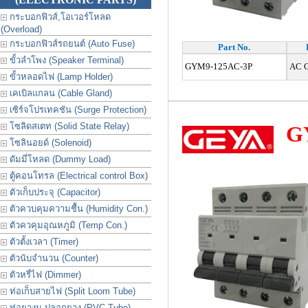
กระบอกฟิวส์,โอเวอร์โหลด
(Overload)
กระบอกฟิวส์รถยนต์ (Auto Fuse)
Part No.
ขั้วลำโพง (Speaker Terminal)
GYM9-125AC-3P
AC Ci
ขั้วหลอดไฟ (Lamp Holder)
เคเบิลแกลน (Cable Gland)
เซิร์จโปรเทคชัน (Surge Protection)
โซลิดสเตท (Solid State Relay)
G
โซลินอยด์ (Solenoid)
ดัมมี่โหลด (Dummy Load)
ตู้คอนโทรล (Electrical control Box)
ตัวเก็บประจุ (Capacitor)
ตัวควบคุมความชื้น (Humidity Con.)
ตัวควคุมอุณหภูมิ (Temp Con.)
ตัวตั้งเวลา (Timer)
ตัวนับจำนวน (Counter)
ตัวหรี่ไฟ (Dimmer)
ท่อเก็บสายไฟ (Split Loom Tube)
ท่อยางม ปลอกยาง (PVC Tube)