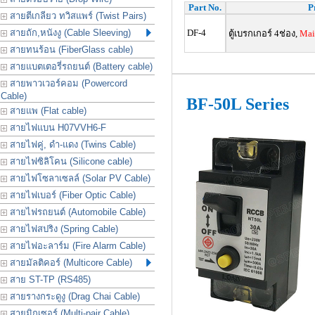
Part No.
P
สายตีเกลียว ทวิสแพร์ (Twist Pairs)
สายถัก,หนังงู (Cable Sleeving)
DF-4
ตู้เบรกเกอร์ 4ช่อง,
Mai
สายทนร้อน (FiberGlass cable)
สายแบตเตอรี่รถยนต์ (Battery cable)
สายพาวเวอร์คอม (Powercord
Cable)
BF-50L Series
สายแพ (Flat cable)
สายไฟแบน H07VVH6-F
สายไฟคู่, ดำ-แดง (Twins Cable)
สายไฟซิลิโคน (Silicone cable)
สายไฟโซลาเซลล์ (Solar PV Cable)
สายไฟเบอร์ (Fiber Optic Cable)
สายไฟรถยนต์ (Automobile Cable)
สายไฟสปริง (Spring Cable)
สายไฟอะลาร์ม (Fire Alarm Cable)
สายมัลติคอร์ (Multicore Cable)
สาย ST-TP (RS485)
สายรางกระดูงู (Drag Chai Cable)
สายมิกเซอร์ (Multi-pair Cable)