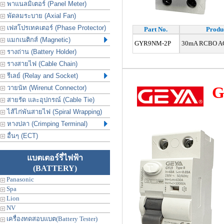
พาแนลมิเตอร์ (Panel Meter)
พัดลมระบาย (Axial Fan)
เฟสโปรเทคเตอร์ (Phase Protector)
Part No.
Produc
แมกเนติกส์ (Magnetic)
GYR9NM-2P
30mA RCBO AC 
รางถ่าน (Battery Holder)
รางสายไฟ (Cable Chain)
รีเลย์ (Relay and Socket)
G
วายนัท (Wirenut Connector)
สายรัด และอุปกรณ์ (Cable Tie)
ไส้ไก่พันสายไฟ (Spiral Wrapping)
หางปลา (Crimping Terminal)
อื่นๆ (ECT)
แบตเตอร์รี่ไฟฟ้า
(BATTERY)
Panasonic
Spa
Lion
NV
เครื่องทดสอบแบต(Battery Tester)