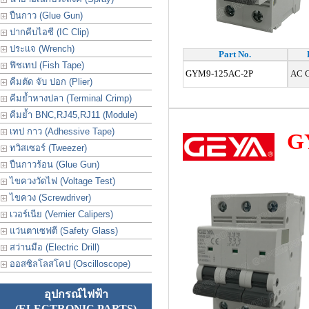
ปืนกาว (Glue Gun)
ปากคีบไอซี (IC Clip)
ประเเจ (Wrench)
Part No.
ฟิชเทป (Fish Tape)
GYM9-125AC-2P
AC Ci
คีมตัด จับ ปอก (Plier)
คีมย้ำหางปลา (Terminal Crimp)
คีมย้ำ BNC,RJ45,RJ11 (Module)
เทป กาว (Adhessive Tape)
G
ทวิสเซอร์ (Tweezer)
ปืนกาวร้อน (Glue Gun)
ไขควงวัดไฟ (Voltage Test)
ไขควง (Screwdriver)
เวอร์เนีย (Vernier Calipers)
แว่นตาเซฟตี (Safety Glass)
สว่านมือ (Electric Drill)
ออสซิลโลสโคป (Oscilloscope)
อุปกรณ์ไฟฟ้า
(ELECTRONIC PARTS)