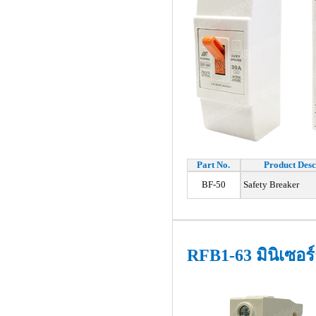
Part No.
Product Desc
BF-50
Safety Breaker
RFB1-63 มินิเซอร