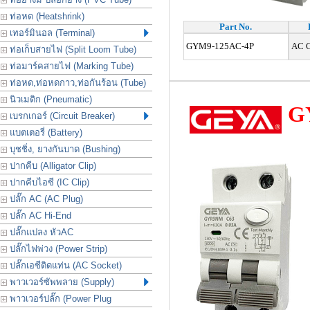
ท่อหด (Heatshrink)
Part No.
เทอร์มินอล (Terminal)
GYM9-125AC-4P
AC Ci
ท่อเก็บสายไฟ (Split Loom Tube)
ท่อมาร์คสายไฟ (Marking Tube)
ท่อหด,ท่อหดกาว,ท่อกันร้อน (Tube)
นิวเมติก (Pneumatic)
G
เบรกเกอร์ (Circuit Breaker)
แบตเตอรี่ (Battery)
บุชชิ่ง, ยางกันบาด (Bushing)
ปากคีบ (Alligator Clip)
ปากคีบไอซี (IC Clip)
ปลั๊ก AC (AC Plug)
ปลั๊ก AC Hi-End
ปลั๊กแปลง หัวAC
ปลั๊กไฟพ่วง (Power Strip)
ปลั๊กเอซีติดแท่น (AC Socket)
พาวเวอร์ซัพพลาย (Supply)
พาวเวอร์ปลั๊ก (Power Plug