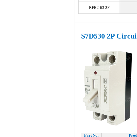
RFB2-63 2P
S7D530 2P Circu
Part No.
Prod