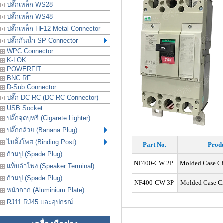
ปลั๊กเหล็ก WS28
ปลั๊กเหล็ก WS48
ปลั๊กเหล็ก HF12 Metal Connector
ปลั๊กกันน้ำ SP Connector
WPC Connector
K-LOK
POWERFIT
BNC RF
D-Sub Connector
ปลั๊ก DC RC (DC RC Connector)
USB Socket
ปลั๊กจุดบุหรี่ (Cigarete Lighter)
ปลั๊กกล้วย (Banana Plug)
ไบดิ้งโพส (Binding Post)
Part No.
Produ
ก้ามปู (Spade Plug)
NF400-CW 2P
Molded Case Ci
แท็บลำโพง (Speaker Terminal)
ก้ามปู (Spade Plug)
NF400-CW 3P
Molded Case Ci
หน้ากาก (Aluminium Plate)
RJ11 RJ45 และอุปกรณ์