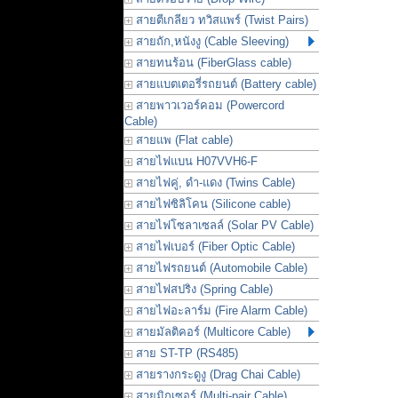
สายตีเกลียว ทวิสแพร์ (Twist Pairs)
สายถัก,หนังงู (Cable Sleeving)
สายทนร้อน (FiberGlass cable)
สายแบตเตอรี่รถยนต์ (Battery cable)
สายพาวเวอร์คอม (Powercord
Cable)
สายแพ (Flat cable)
สายไฟแบน H07VVH6-F
สายไฟคู่, ดำ-แดง (Twins Cable)
สายไฟซิลิโคน (Silicone cable)
สายไฟโซลาเซลล์ (Solar PV Cable)
สายไฟเบอร์ (Fiber Optic Cable)
สายไฟรถยนต์ (Automobile Cable)
สายไฟสปริง (Spring Cable)
สายไฟอะลาร์ม (Fire Alarm Cable)
สายมัลติคอร์ (Multicore Cable)
สาย ST-TP (RS485)
สายรางกระดูงู (Drag Chai Cable)
สายมิกเซอร์ (Multi-pair Cable)