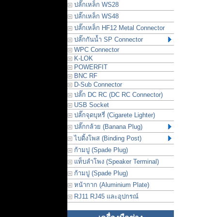
ปลั๊กเหล็ก WS28
ปลั๊กเหล็ก WS48
ปลั๊กเหล็ก HF12 Metal Connector
ปลั๊กกันน้ำ SP Connector
WPC Connector
K-LOK
POWERFIT
BNC RF
D-Sub Connector
ปลั๊ก DC RC (DC RC Connector)
USB Socket
ปลั๊กจุดบุหรี่ (Cigarete Lighter)
ปลั๊กกล้วย (Banana Plug)
ไบดิ้งโพส (Binding Post)
ก้ามปู (Spade Plug)
แท็บลำโพง (Speaker Terminal)
ก้ามปู (Spade Plug)
หน้ากาก (Aluminium Plate)
RJ11 RJ45 และอุปกรณ์