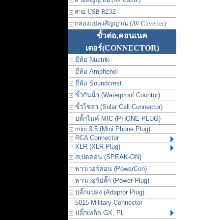
สาย USB R232
กล่องแปลงสัญญาณ (AV Coverter)
ขั้วต่อ,คอนเนค
เตอร์
(CONNECTOR)
ยี่ห้อ Nuetrik
ยี่ห้อ Amphenol
ยี่ห้อ Soundcrest
ขั้วกันน้ำ (Waterproof Coontor)
ขั้วโซลา (Solar Cell Connector)
ปลั๊กไมค์ MIC (PHONE PLUG)
mini 3.5 (Mini Phone Plug)
RCA Connector
XLR (XLR Plug)
สเปคคอน (SPEAK-ON)
พาวเวอร์คอน (PowerCon)
พาวเวอร์ปลั๊ก (Power Plug)
ปลั๊กแปลง (Adaptor Plug)
5015 Military Connector
ปลั๊กเหล็ก GX, PL