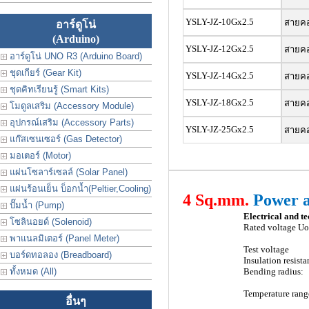
YSLY-JZ-10Gx2.5
สายคอน
อาร์ดูโน่
(Arduino)
YSLY-JZ-12Gx2.5
สายคอน
อาร์ดูโน่ UNO R3 (Arduino Board)
ชุดเกียร์ (Gear Kit)
YSLY-JZ-14Gx2.5
สายคอน
ชุดคิทเรียนรู้ (Smart Kits)
YSLY-JZ-18Gx2.5
สายคอน
โมดูลเสริม (Accessory Module)
อุปกรณ์เสริม (Accessory Parts)
YSLY-JZ-25Gx2.5
สายคอน
แก๊สเซนเซอร์ (Gas Detector)
มอเตอร์ (Motor)
แผ่นโซลาร์เซลล์ (Solar Panel)
แผ่นร้อนเย็น บ็อกน้ำ(Peltier,Cooling)
4 Sq.mm.
Power a
ปั๊มน้ำ (Pump)
Electrical and te
โซลินอยด์ (Solenoid)
Rated voltage Uo
พาแนลมิเตอร์ (Panel Meter)
Test voltage
บอร์ดทอลอง (Breadboard)
Insulation resis
ทั้งหมด (All)
Bending radius:
Temperature rang
อื่นๆ