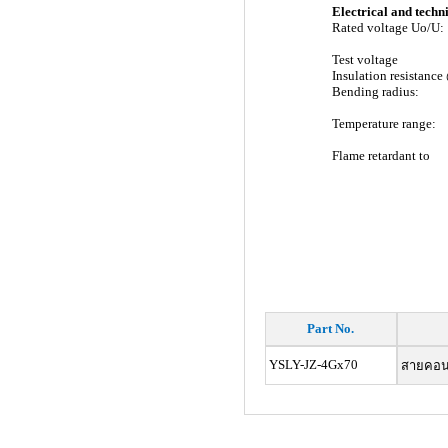
Electrical and techni
Rated voltage Uo/U:
Test voltage
Insulation resistanc
Bending radius:
Temperature range:
Flame retardant to
Part No.
YSLY-JZ-4Gx70
สายคอนโท