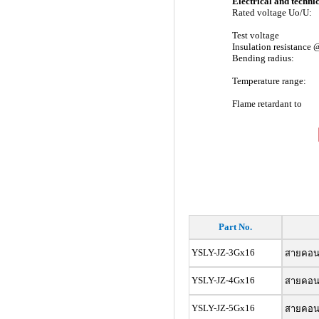
Electrical and technic
Rated voltage Uo/U:
Test voltage
Insulation resistance
Bending radius:
Temperature range:
Flame retardant to
Part No.
YSLY-JZ-3Gx16
สายคอนโท
YSLY-JZ-4Gx16
สายคอนโท
YSLY-JZ-5Gx16
สายคอนโท