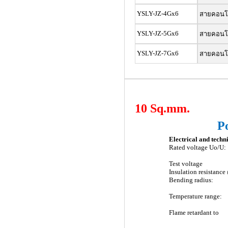
YSLY-JZ-4Gx6
สายคอนโทร
YSLY-JZ-5Gx6
สายคอนโทร
YSLY-JZ-7Gx6
สายคอนโทร
10 Sq.mm.
P
Electrical and techni
Rated voltage Uo/U:
Test voltage
Insulation resistanc
Bending radius:
Temperature range:
Flame retardant to