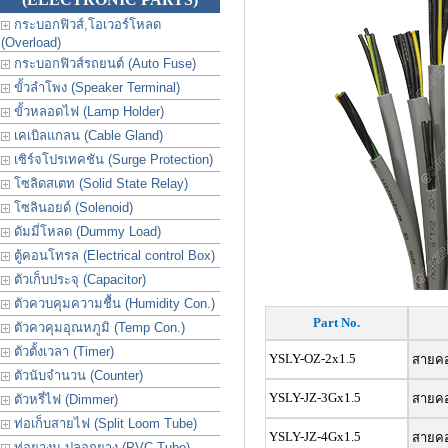
กระบอกฟิวส์,โอเวอร์โหลด
(Overload)
กระบอกฟิวส์รถยนต์ (Auto Fuse)
ขั้วลำโพง (Speaker Terminal)
ขั้วหลอดไฟ (Lamp Holder)
เคเบิลแกลน (Cable Gland)
เซิร์จโปรเทคชัน (Surge Protection)
โซลิดสเตท (Solid State Relay)
โซลินอยด์ (Solenoid)
ดัมมี่โหลด (Dummy Load)
ตู้คอนโทรล (Electrical control Box)
ตัวเก็บประจุ (Capacitor)
ตัวควบคุมความชื้น (Humidity Con.)
Part No.
ตัวควคุมอุณหภูมิ (Temp Con.)
ตัวตั้งเวลา (Timer)
YSLY-OZ-2x1.5
สายคอน
ตัวนับจำนวน (Counter)
YSLY-JZ-3Gx1.5
สายคอน
ตัวหรี่ไฟ (Dimmer)
ท่อเก็บสายไฟ (Split Loom Tube)
YSLY-JZ-4Gx1.5
สายคอน
ท่อยางม ปลอกยาง (PVC Tube)