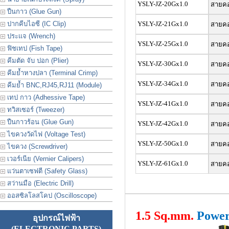
YSLY-JZ-20Gx1.0
สายคอน
ปืนกาว (Glue Gun)
ปากคีบไอซี (IC Clip)
YSLY-JZ-21Gx1.0
สายคอน
ประเเจ (Wrench)
YSLY-JZ-25Gx1.0
สายคอน
ฟิชเทป (Fish Tape)
คีมตัด จับ ปอก (Plier)
YSLY-JZ-30Gx1.0
สายคอน
คีมย้ำหางปลา (Terminal Crimp)
YSLY-JZ-34Gx1.0
สายคอน
คีมย้ำ BNC,RJ45,RJ11 (Module)
เทป กาว (Adhessive Tape)
YSLY-JZ-41Gx1.0
สายคอน
ทวิสเซอร์ (Tweezer)
ปืนกาวร้อน (Glue Gun)
YSLY-JZ-42Gx1.0
สายคอน
ไขควงวัดไฟ (Voltage Test)
YSLY-JZ-50Gx1.0
สายคอน
ไขควง (Screwdriver)
เวอร์เนีย (Vernier Calipers)
YSLY-JZ-61Gx1.0
สายคอน
แว่นตาเซฟตี (Safety Glass)
สว่านมือ (Electric Drill)
ออสซิลโลสโคป (Oscilloscope)
1.5 Sq.mm.
Power 
อุปกรณ์ไฟฟ้า
(ELECTRONIC PARTS)