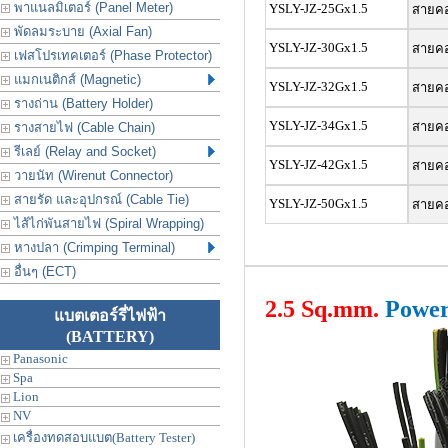
พาแนลมิเตอร์ (Panel Meter)
YSLY-JZ-25Gx1.5
สายคอน
พัดลมระบาย (Axial Fan)
YSLY-JZ-30Gx1.5
สายคอน
เฟสโปรเทคเตอร์ (Phase Protector)
แมกเนติกส์ (Magnetic)
YSLY-JZ-32Gx1.5
สายคอน
รางถ่าน (Battery Holder)
YSLY-JZ-34Gx1.5
สายคอน
รางสายไฟ (Cable Chain)
รีเลย์ (Relay and Socket)
YSLY-JZ-42Gx1.5
สายคอน
วายนัท (Wirenut Connector)
สายรัด และอุปกรณ์ (Cable Tie)
YSLY-JZ-50Gx1.5
สายคอน
ไส้ไก่พันสายไฟ (Spiral Wrapping)
หางปลา (Crimping Terminal)
อื่นๆ (ECT)
2.5 Sq.mm.
Power 
แบตเตอร์รี่ไฟฟ้า
(BATTERY)
Panasonic
Spa
Lion
NV
เครื่องทดสอบแบต(Battery Tester)