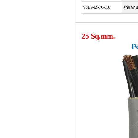
YSLY-JZ-7Gx16
สายคอนโท
25 Sq.mm.
P