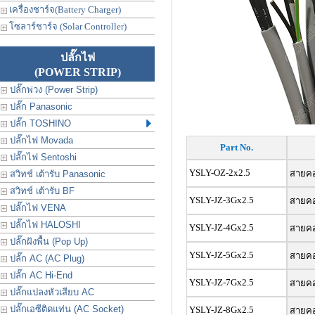
เครื่องชาร์จ(Battery Charger)
โซลาร์ชาร์จ (Solar Controller)
ปลั๊กไฟ
(POWER STRIP)
ปลั๊กพ่วง (Power Strip)
ปลั๊ก Panasonic
ปลั๊ก TOSHINO
ปลั๊กไฟ Movada
Part No.
ปลั๊กไฟ Sentoshi
YSLY-OZ-2x2.5
สายคอน
สวิทช์ เต้ารับ Panasonic
สวิทช์ เต้ารับ BF
YSLY-JZ-3Gx2.5
สายคอน
ปลั๊กไฟ VENA
ปลั๊กไฟ HALOSHI
YSLY-JZ-4Gx2.5
สายคอน
ปลั๊กฝังพื้น (Pop Up)
YSLY-JZ-5Gx2.5
สายคอน
ปลั๊ก AC (AC Plug)
ปลั๊ก AC Hi-End
YSLY-JZ-7Gx2.5
สายคอน
ปลั๊กแปลงหัวเสียบ AC
ปลั๊กเอซีติดแท่น (AC Socket)
YSLY-JZ-8Gx2.5
สายคอน