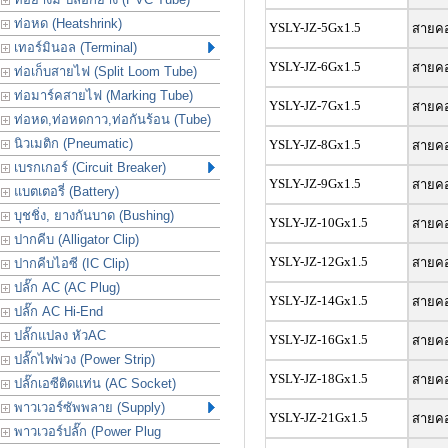
ท่อหด (Heatshrink)
YSLY-JZ-5Gx1.5
สายคอน
เทอร์มินอล (Terminal)
YSLY-JZ-6Gx1.5
สายคอน
ท่อเก็บสายไฟ (Split Loom Tube)
ท่อมาร์คสายไฟ (Marking Tube)
YSLY-JZ-7Gx1.5
สายคอน
ท่อหด,ท่อหดกาว,ท่อกันร้อน (Tube)
นิวเมติก (Pneumatic)
YSLY-JZ-8Gx1.5
สายคอน
เบรกเกอร์ (Circuit Breaker)
YSLY-JZ-9Gx1.5
สายคอน
แบตเตอรี่ (Battery)
บุชชิ่ง, ยางกันบาด (Bushing)
YSLY-JZ-10Gx1.5
สายคอน
ปากคีบ (Alligator Clip)
YSLY-JZ-12Gx1.5
สายคอน
ปากคีบไอซี (IC Clip)
ปลั๊ก AC (AC Plug)
YSLY-JZ-14Gx1.5
สายคอน
ปลั๊ก AC Hi-End
ปลั๊กแปลง หัวAC
YSLY-JZ-16Gx1.5
สายคอน
ปลั๊กไฟพ่วง (Power Strip)
YSLY-JZ-18Gx1.5
สายคอน
ปลั๊กเอซีติดแท่น (AC Socket)
พาวเวอร์ซัพพลาย (Supply)
YSLY-JZ-21Gx1.5
สายคอน
พาวเวอร์ปลั๊ก (Power Plug