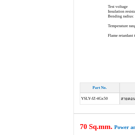
Test voltage
Insulation resi
Bending radius:
Temperature ran
Flame retardant 
Part No.
YSLY-JZ-4Gx50
สายคอนโท
70 Sq.mm.
Power an