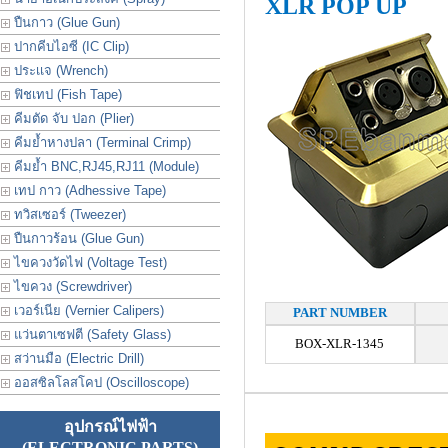
XLR POP UP
ปืนกาว (Glue Gun)
ปากคีบไอซี (IC Clip)
ประเเจ (Wrench)
ฟิชเทป (Fish Tape)
คีมตัด จับ ปอก (Plier)
คีมย้ำหางปลา (Terminal Crimp)
คีมย้ำ BNC,RJ45,RJ11 (Module)
เทป กาว (Adhessive Tape)
ทวิสเซอร์ (Tweezer)
ปืนกาวร้อน (Glue Gun)
ไขควงวัดไฟ (Voltage Test)
ไขควง (Screwdriver)
เวอร์เนีย (Vernier Calipers)
PART NUMBER
แว่นตาเซฟตี (Safety Glass)
BOX-XLR-1345
สว่านมือ (Electric Drill)
ออสซิลโลสโคป (Oscilloscope)
อุปกรณ์ไฟฟ้า
(ELECTRONIC PARTS)