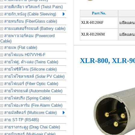
สายตีเกลียว ทวิสแพร์ (Twist Pairs)
Part No.
สายถัก,หนังงู (Cable Sleeving)
สายทนร้อน (FiberGlass cable)
XLR-H1206F
แจ๊คแคนน
สายแบตเตอรี่รถยนต์ (Battery cable)
XLR-H1206M
แจ๊คแคนน
สายพาวเวอร์คอม (Powercord
Cable)
สายแพ (Flat cable)
สายไฟแบน H07VVH6-F
XLR-800, XLR-900
สายไฟคู่, ดำ-แดง (Twins Cable)
สายไฟซิลิโคน (Silicone cable)
สายไฟโซลาเซลล์ (Solar PV Cable)
สายไฟเบอร์ (Fiber Optic Cable)
สายไฟรถยนต์ (Automobile Cable)
สายไฟสปริง (Spring Cable)
สายไฟอะลาร์ม (Fire Alarm Cable)
สายมัลติคอร์ (Multicore Cable)
สาย ST-TP (RS485)
สายรางกระดูงู (Drag Chai Cable)
สายมิกเซอร์ (Multi-pair Cable)