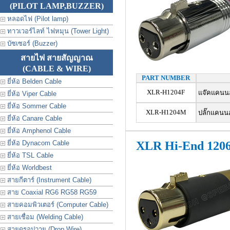
(PILOT LAMP,BUZZER)
หลอดไฟ (Pilot lamp)
ทาวเวอร์ไลท์ ไฟหมุน (Tower Light)
บัซเซอร์ (Buzzer)
สายไฟ สายสัญญาณ
(CABLE & WIRE)
PART NUMBER
ยี่ห้อ Belden Cable
XLR-H1204F
แจ๊คแคนนอน
ยี่ห้อ Viper Cable
ยี่ห้อ Sommer Cable
XLR-H1204M
ปลั๊กแคนนอ
ยี่ห้อ Canare Cable
ยี่ห้อ Amphenol Cable
ยี่ห้อ Dynacom Cable
XLR Hi-End 120
ยี่ห้อ TSL Cable
ยี่ห้อ Worldbest
สายกีตาร์ (Instrument Cable)
สาย Coaxial RG6 RG58 RG59
สายคอมพิวเตอร์ (Computer Cable)
สายเชื่อม (Welding Cable)
สายดรอปวาย (Drop Wire)