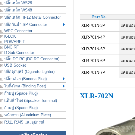
ปลั๊กเหล็ก WS28
ปลั๊กเหล็ก WS48
Part No.
ปลั๊กเหล็ก HF12 Metal Connector
ปลั๊กกันน้ำ SP Connector
XLR-701N-3P
แคนนอน 
WPC Connector
K-LOK
XLR-701N-4P
แคนนอน 
POWERFIT
BNC RF
XLR-701N-5P
แคนนอน 
D-Sub Connector
ปลั๊ก DC RC (DC RC Connector)
XLR-701N-6P
แคนนอน 
USB Socket
ปลั๊กจุดบุหรี่ (Cigarete Lighter)
XLR-701N-7P
แคนนอน 
ปลั๊กกล้วย (Banana Plug)
ไบดิ้งโพส (Binding Post)
ก้ามปู (Spade Plug)
XLR-702N
แท็บลำโพง (Speaker Terminal)
ก้ามปู (Spade Plug)
หน้ากาก (Aluminium Plate)
RJ11 RJ45 และอุปกรณ์