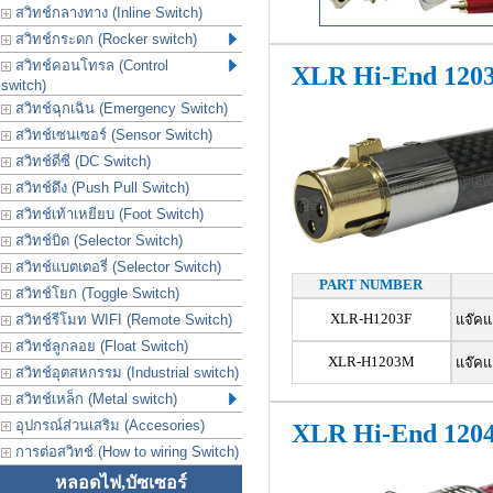
สวิทช์กลางทาง (Inline Switch)
สวิทช์กระดก (Rocker switch)
สวิทช์คอนโทรล (Control
XLR Hi-End 120
switch)
สวิทช์ฉุกเฉิน (Emergency Switch)
สวิทช์เซนเซอร์ (Sensor Switch)
สวิทช์ดีซี (DC Switch)
สวิทช์ดึง (Push Pull Switch)
สวิทช์เท้าเหยียบ (Foot Switch)
สวิทช์บิด (Selector Switch)
สวิทช์แบตเตอรี่ (Selector Switch)
PART NUMBER
สวิทช์โยก (Toggle Switch)
XLR-H1203F
สวิทช์รีโมท WIFI (Remote Switch)
แจ๊คแ
สวิทช์ลูกลอย (Float Switch)
XLR-H1203M
แจ๊คแ
สวิทช์อุตสหกรรม (Industrial switch)
สวิทช์เหล็ก (Metal switch)
อุปกรณ์ส่วนเสริม (Accesories)
XLR Hi-End 120
การต่อสวิทช์ (How to wiring Switch)
หลอดไฟ,บัซเซอร์