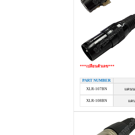
***เปลียนตัวเลข***
PART NUMBER
XLR-107BN
แคนนอ
XLR-108BN
แคน