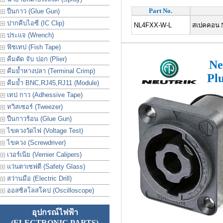
Part No.
ปืนกาว (Glue Gun)
ปากคีบไอซี (IC Clip)
NL4FXX-W-L
สเปคคอน Ne
ประเเจ (Wrench)
ฟิชเทป (Fish Tape)
คีมตัด จับ ปอก (Plier)
Ne
คีมย้ำหางปลา (Terminal Crimp)
Pl
คีมย้ำ BNC,RJ45,RJ11 (Module)
เทป กาว (Adhessive Tape)
ทวิสเซอร์ (Tweezer)
ปืนกาวร้อน (Glue Gun)
ไขควงวัดไฟ (Voltage Test)
ไขควง (Screwdriver)
เวอร์เนีย (Vernier Calipers)
แว่นตาเซฟตี (Safety Glass)
สว่านมือ (Electric Drill)
ออสซิลโลสโคป (Oscilloscope)
อุปกรณ์ไฟฟ้า
(ELECTRONIC PARTS)