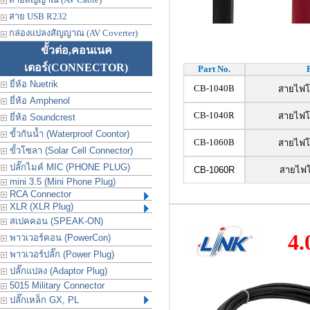
สาย USB R232
กล่องแปลงสัญญาณ (AV Coverter)
ขั้วต่อ,คอนเนค
เตอร์
(CONNECTOR)
Part No.
ยี่ห้อ Nuetrik
CB-1040B
สายไฟโซ
ยี่ห้อ Amphenol
CB-1040R
สายไฟโซ
ยี่ห้อ Soundcrest
ขั้วกันน้ำ (Waterproof Coontor)
CB-1060B
สายไฟโซ
ขั้วโซลา (Solar Cell Connector)
ปลั๊กไมค์ MIC (PHONE PLUG)
CB-1060R
สายไฟโซ
mini 3.5 (Mini Phone Plug)
RCA Connector
XLR (XLR Plug)
สเปคคอน (SPEAK-ON)
4.
พาวเวอร์คอน (PowerCon)
พาวเวอร์ปลั๊ก (Power Plug)
ปลั๊กแปลง (Adaptor Plug)
5015 Military Connector
ปลั๊กเหล็ก GX, PL