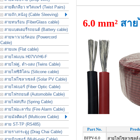
สายตีเกลียว ทวิสแพร์ (Twist Pairs)
สายถัก,หนังงู (Cable Sleeving)
6.0 mm²
สาย
สายทนร้อน (FiberGlass cable)
สายแบตเตอรี่รถยนต์ (Battery cable)
สายพาวเวอร์คอม (Powercord
Cable)
สายแพ (Flat cable)
สายไฟแบน H07VVH6-F
สายไฟคู่, ดำ-แดง (Twins Cable)
สายไฟซิลิโคน (Silicone cable)
สายไฟโซลาเซลล์ (Solar PV Cable)
สายไฟเบอร์ (Fiber Optic Cable)
สายไฟรถยนต์ (Automobile Cable)
สายไฟสปริง (Spring Cable)
สายไฟอะลาร์ม (Fire Alarm Cable)
สายมัลติคอร์ (Multicore Cable)
สาย ST-TP (RS485)
Part No.
Produ
สายรางกระดูงู (Drag Chai Cable)
BFPV-6.0
สายไฟโซลาเซลล์ (
สายมิกเซอร์ (Multi-pair Cable)