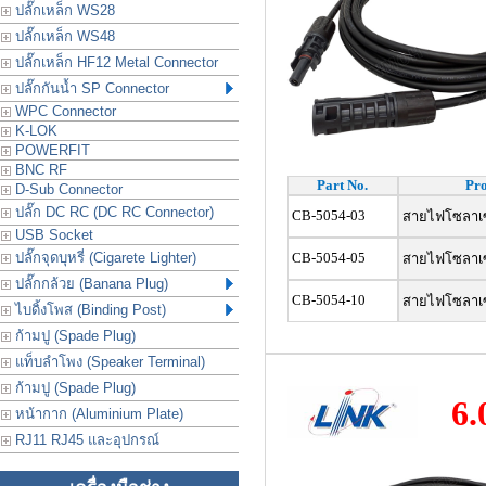
ปลั๊กเหล็ก WS28
ปลั๊กเหล็ก WS48
ปลั๊กเหล็ก HF12 Metal Connector
ปลั๊กกันน้ำ SP Connector
WPC Connector
K-LOK
POWERFIT
BNC RF
Part No.
Pro
D-Sub Connector
ปลั๊ก DC RC (DC RC Connector)
CB-5054-03
สายไฟโซลาเซลล
USB Socket
ปลั๊กจุดบุหรี่ (Cigarete Lighter)
CB-5054-05
สายไฟโซลาเซลล
ปลั๊กกล้วย (Banana Plug)
CB-5054-10
สายไฟโซลาเซลล
ไบดิ้งโพส (Binding Post)
ก้ามปู (Spade Plug)
แท็บลำโพง (Speaker Terminal)
ก้ามปู (Spade Plug)
6.
หน้ากาก (Aluminium Plate)
RJ11 RJ45 และอุปกรณ์