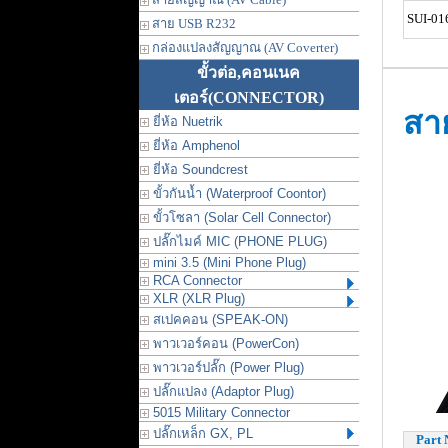
SUI-01
สาย USB R232
กล่องแปลงสัญญาณ (AV Coverter)
ขั้วต่อ,คอนเนค
เตอร์
(CONNECTOR)
สา
ยี่ห้อ Nuetrik
ยี่ห้อ Amphenol
ยี่ห้อ Soundcrest
ขั้วกันน้ำ (Waterproof Coontor)
ขั้วโซลา (Solar Cell Connector)
ปลั๊กไมค์ MIC (PHONE PLUG)
mini 3.5 (Mini Phone Plug)
RCA Connector
XLR (XLR Plug)
สเปคคอน (SPEAK-ON)
พาวเวอร์คอน (PowerCon)
พาวเวอร์ปลั๊ก (Power Plug)
ปลั๊กแปลง (Adaptor Plug)
5015 Military Connector
ปลั๊กเหล็ก GX, PL
Part 