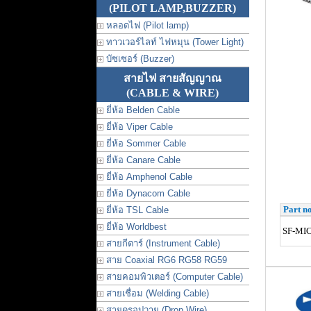
(PILOT LAMP,BUZZER)
หลอดไฟ (Pilot lamp)
ทาวเวอร์ไลท์ ไฟหมุน (Tower Light)
บัซเซอร์ (Buzzer)
สายไฟ สายสัญญาณ
(CABLE & WIRE)
ยี่ห้อ Belden Cable
ยี่ห้อ Viper Cable
ยี่ห้อ Sommer Cable
ยี่ห้อ Canare Cable
ยี่ห้อ Amphenol Cable
ยี่ห้อ Dynacom Cable
Part no
ยี่ห้อ TSL Cable
ยี่ห้อ Worldbest
SF-MI
สายกีตาร์ (Instrument Cable)
สาย Coaxial RG6 RG58 RG59
สายคอมพิวเตอร์ (Computer Cable)
สายเชื่อม (Welding Cable)
สายดรอปวาย (Drop Wire)