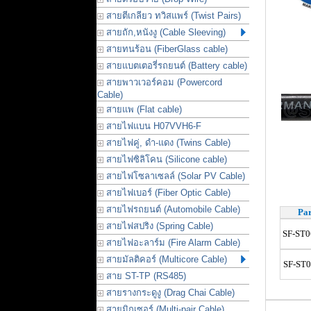
สายตีเกลียว ทวิสแพร์ (Twist Pairs)
สายถัก,หนังงู (Cable Sleeving)
สายทนร้อน (FiberGlass cable)
สายแบตเตอรี่รถยนต์ (Battery cable)
สายพาวเวอร์คอม (Powercord
Cable)
สายแพ (Flat cable)
สายไฟแบน H07VVH6-F
สายไฟคู่, ดำ-แดง (Twins Cable)
สายไฟซิลิโคน (Silicone cable)
สายไฟโซลาเซลล์ (Solar PV Cable)
สายไฟเบอร์ (Fiber Optic Cable)
สายไฟรถยนต์ (Automobile Cable)
Par
สายไฟสปริง (Spring Cable)
SF-ST0
สายไฟอะลาร์ม (Fire Alarm Cable)
สายมัลติคอร์ (Multicore Cable)
SF-ST
สาย ST-TP (RS485)
สายรางกระดูงู (Drag Chai Cable)
สายมิกเซอร์ (Multi-pair Cable)