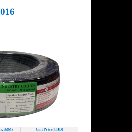
-016
ngth
(M)
Unit Price(THB)