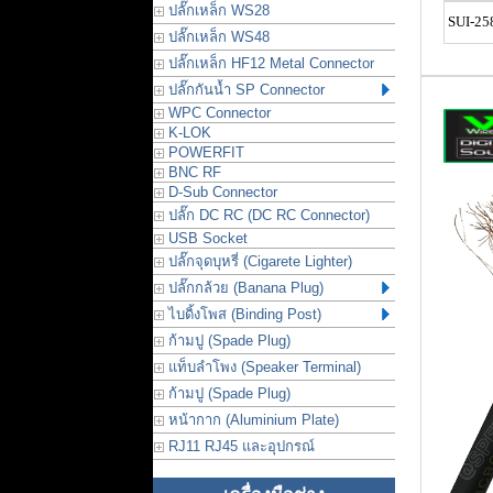
ปลั๊กเหล็ก WS28
SUI-25
ปลั๊กเหล็ก WS48
ปลั๊กเหล็ก HF12 Metal Connector
ปลั๊กกันน้ำ SP Connector
WPC Connector
K-LOK
POWERFIT
BNC RF
D-Sub Connector
ปลั๊ก DC RC (DC RC Connector)
USB Socket
ปลั๊กจุดบุหรี่ (Cigarete Lighter)
ปลั๊กกล้วย (Banana Plug)
ไบดิ้งโพส (Binding Post)
ก้ามปู (Spade Plug)
แท็บลำโพง (Speaker Terminal)
ก้ามปู (Spade Plug)
หน้ากาก (Aluminium Plate)
RJ11 RJ45 และอุปกรณ์