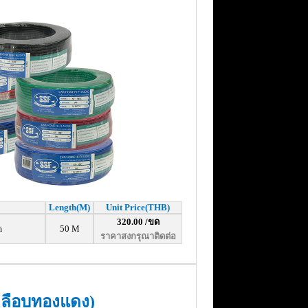
Length
(M)
Unit Price(THB)
320.00 /ขด
m
50 M
ราคาสงกรุณาติดต่อ
คลือบทองแดง)