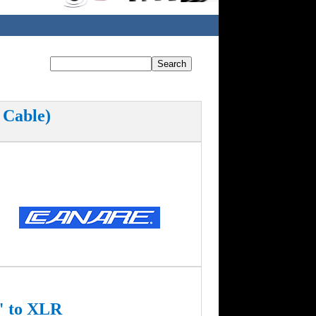
Cable)
 to XLR