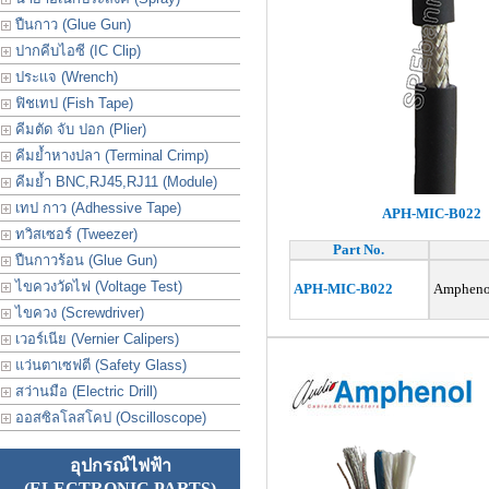
ปืนกาว (Glue Gun)
ปากคีบไอซี (IC Clip)
ประเเจ (Wrench)
ฟิชเทป (Fish Tape)
คีมตัด จับ ปอก (Plier)
คีมย้ำหางปลา (Terminal Crimp)
คีมย้ำ BNC,RJ45,RJ11 (Module)
เทป กาว (Adhessive Tape)
APH-MIC-B022
ทวิสเซอร์ (Tweezer)
Part No.
ปืนกาวร้อน (Glue Gun)
ไขควงวัดไฟ (Voltage Test)
APH-MIC-B022
Amphenol
ไขควง (Screwdriver)
เวอร์เนีย (Vernier Calipers)
แว่นตาเซฟตี (Safety Glass)
สว่านมือ (Electric Drill)
ออสซิลโลสโคป (Oscilloscope)
อุปกรณ์ไฟฟ้า
(ELECTRONIC PARTS)