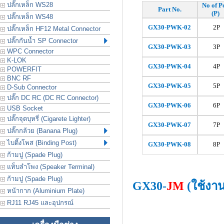
ปลั๊กเหล็ก WS28
No of P
Part No.
(P)
ปลั๊กเหล็ก WS48
GX30-PWK-02
2P
ปลั๊กเหล็ก HF12 Metal Connector
ปลั๊กกันน้ำ SP Connector
GX30-
PWK
-03
3P
WPC Connector
K-LOK
GX30-
PWK
-04
4P
POWERFIT
BNC RF
GX30-
PWK
-05
5P
D-Sub Connector
ปลั๊ก DC RC (DC RC Connector)
GX30-
PWK
-06
6P
USB Socket
ปลั๊กจุดบุหรี่ (Cigarete Lighter)
GX30-
PWK
-07
7P
ปลั๊กกล้วย (Banana Plug)
ไบดิ้งโพส (Binding Post)
GX30-
PWK
-08
8P
ก้ามปู (Spade Plug)
แท็บลำโพง (Speaker Terminal)
ก้ามปู (Spade Plug)
GX30-
JM
(ใช้งา
หน้ากาก (Aluminium Plate)
RJ11 RJ45 และอุปกรณ์