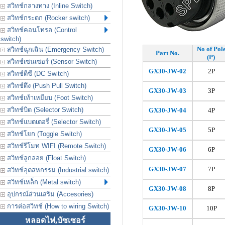
สวิทช์กลางทาง (Inline Switch)
สวิทช์กระดก (Rocker switch)
สวิทช์คอนโทรล (Control
switch)
No of Pol
สวิทช์ฉุกเฉิน (Emergency Switch)
Part No.
(P)
สวิทช์เซนเซอร์ (Sensor Switch)
GX30-JW-02
2P
สวิทช์ดีซี (DC Switch)
สวิทช์ดึง (Push Pull Switch)
GX30-JW-03
3P
สวิทช์เท้าเหยียบ (Foot Switch)
สวิทช์บิด (Selector Switch)
GX30-JW-04
4P
สวิทช์แบตเตอรี่ (Selector Switch)
GX30-JW-05
5P
สวิทช์โยก (Toggle Switch)
สวิทช์รีโมท WIFI (Remote Switch)
GX30-JW-06
6P
สวิทช์ลูกลอย (Float Switch)
GX30-JW-07
7P
สวิทช์อุตสหกรรม (Industrial switch)
สวิทช์เหล็ก (Metal switch)
GX30-JW-08
8P
อุปกรณ์ส่วนเสริม (Accesories)
การต่อสวิทช์ (How to wiring Switch)
GX30-JW-10
10P
หลอดไฟ,บัซเซอร์