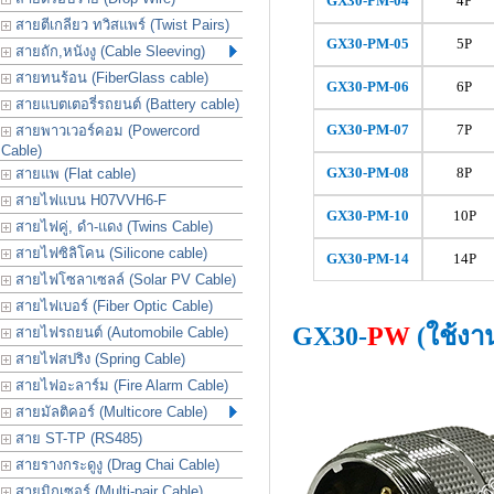
GX30-
PM
-04
4P
สายตีเกลียว ทวิสแพร์ (Twist Pairs)
GX30-
PM
-05
5P
สายถัก,หนังงู (Cable Sleeving)
สายทนร้อน (FiberGlass cable)
GX30-
PM
-06
6P
สายแบตเตอรี่รถยนต์ (Battery cable)
GX30-
PM
-07
7P
สายพาวเวอร์คอม (Powercord
Cable)
GX30-
PM
-08
8P
สายแพ (Flat cable)
สายไฟแบน H07VVH6-F
GX30-
PM
-10
10P
สายไฟคู่, ดำ-แดง (Twins Cable)
สายไฟซิลิโคน (Silicone cable)
GX30-
PM
-14
14P
สายไฟโซลาเซลล์ (Solar PV Cable)
สายไฟเบอร์ (Fiber Optic Cable)
GX30-
PW
(ใช้งา
สายไฟรถยนต์ (Automobile Cable)
สายไฟสปริง (Spring Cable)
สายไฟอะลาร์ม (Fire Alarm Cable)
สายมัลติคอร์ (Multicore Cable)
สาย ST-TP (RS485)
สายรางกระดูงู (Drag Chai Cable)
สายมิกเซอร์ (Multi-pair Cable)