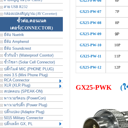
GX25-PW-
06
6P
สาย USB R232
GX25-PW-
07
7P
กล่องแปลงสัญญาณ (AV Coverter)
ขั้วต่อ,คอนเนค
GX25-PW-
08
8P
เตอร์
(CONNECTOR)
GX25-PW-
09
9P
ยี่ห้อ Nuetrik
ยี่ห้อ Amphenol
GX25-PW-
10
10P
ยี่ห้อ Soundcrest
ขั้วกันน้ำ (Waterproof Coontor)
GX25-PW-
11
11P
ขั้วโซลา (Solar Cell Connector)
GX25-PW-
12
12P
ปลั๊กไมค์ MIC (PHONE PLUG)
mini 3.5 (Mini Phone Plug)
RCA Connector
XLR (XLR Plug)
GX25-PWK
(ใ
สเปคคอน (SPEAK-ON)
พาวเวอร์คอน (PowerCon)
พาวเวอร์ปลั๊ก (Power Plug)
ปลั๊กแปลง (Adaptor Plug)
5015 Military Connector
ปลั๊กเหล็ก GX, PL