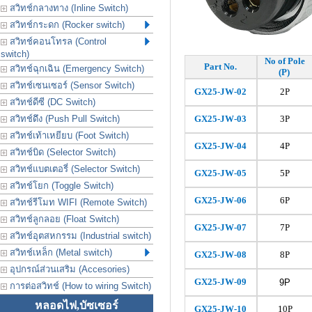
สวิทช์กลางทาง (Inline Switch)
สวิทช์กระดก (Rocker switch)
สวิทช์คอนโทรล (Control
switch)
No of Pole
Part No.
สวิทช์ฉุกเฉิน (Emergency Switch)
(P)
สวิทช์เซนเซอร์ (Sensor Switch)
GX25-JW-02
2P
สวิทช์ดีซี (DC Switch)
สวิทช์ดึง (Push Pull Switch)
GX25-JW-
03
3P
สวิทช์เท้าเหยียบ (Foot Switch)
GX25-JW-
04
4P
สวิทช์บิด (Selector Switch)
สวิทช์แบตเตอรี่ (Selector Switch)
GX25-JW-
05
5P
สวิทช์โยก (Toggle Switch)
GX25-JW-
06
6P
สวิทช์รีโมท WIFI (Remote Switch)
สวิทช์ลูกลอย (Float Switch)
GX25-JW-
07
7P
สวิทช์อุตสหกรรม (Industrial switch)
สวิทช์เหล็ก (Metal switch)
GX25-JW-
08
8P
อุปกรณ์ส่วนเสริม (Accesories)
GX25-JW-
09
9P
การต่อสวิทช์ (How to wiring Switch)
หลอดไฟ,บัซเซอร์
GX25-JW-
10
10P