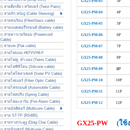
GX25-PM
-03
3P
สายตีเกลียว ทวิสแพร์ (Twist Pairs)
GX25-PM
-04
4P
สายถัก,หนังงู (Cable Sleeving)
สายทนร้อน (FiberGlass cable)
GX25-PM
-05
5P
สายแบตเตอรี่รถยนต์ (Battery cable)
สายพาวเวอร์คอม (Powercord
GX25-PM
-06
6P
Cable)
สายแพ (Flat cable)
GX25-PM
-07
7P
สายไฟแบน H07VVH6-F
GX25-PM
-08
8P
สายไฟคู่, ดำ-แดง (Twins Cable)
สายไฟซิลิโคน (Silicone cable)
GX25-PM
-09
9P
สายไฟโซลาเซลล์ (Solar PV Cable)
GX25-PM
-10
10P
สายไฟเบอร์ (Fiber Optic Cable)
สายไฟรถยนต์ (Automobile Cable)
GX25-PM
-11
11P
สายไฟสปริง (Spring Cable)
สายไฟอะลาร์ม (Fire Alarm Cable)
GX25-PM
-12
12P
สายมัลติคอร์ (Multicore Cable)
สาย ST-TP (RS485)
GX25-PW
(ใช้
สายรางกระดูงู (Drag Chai Cable)
สายมิกเซอร์ (Multi-pair Cable)