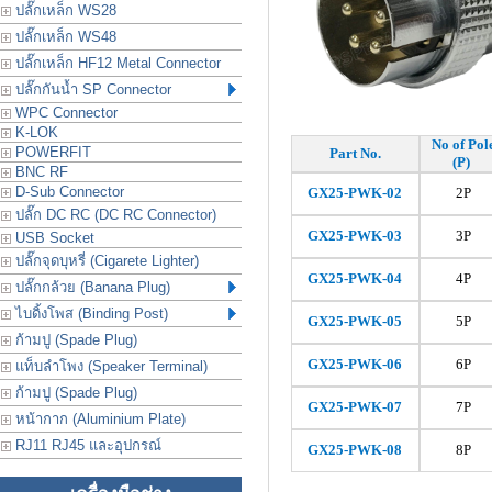
ปลั๊กเหล็ก WS28
ปลั๊กเหล็ก WS48
ปลั๊กเหล็ก HF12 Metal Connector
ปลั๊กกันน้ำ SP Connector
WPC Connector
K-LOK
No of Pol
POWERFIT
Part No.
(P)
BNC RF
D-Sub Connector
GX25-PWK-02
2P
ปลั๊ก DC RC (DC RC Connector)
GX25-PW
K
-03
3P
USB Socket
ปลั๊กจุดบุหรี่ (Cigarete Lighter)
GX25-PW
K
-04
4P
ปลั๊กกล้วย (Banana Plug)
ไบดิ้งโพส (Binding Post)
GX25-PW
K
-05
5P
ก้ามปู (Spade Plug)
GX25-PW
K
-06
6P
แท็บลำโพง (Speaker Terminal)
ก้ามปู (Spade Plug)
GX25-PW
K
-07
7P
หน้ากาก (Aluminium Plate)
RJ11 RJ45 และอุปกรณ์
GX25-PW
K
-08
8P