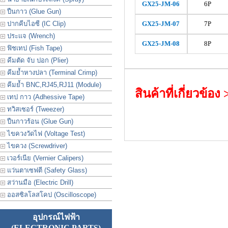
GX25-
JM
-06
6P
ปืนกาว (Glue Gun)
ปากคีบไอซี (IC Clip)
GX25-
JM
-07
7P
ประเเจ (Wrench)
GX25-
JM
-08
8P
ฟิชเทป (Fish Tape)
คีมตัด จับ ปอก (Plier)
คีมย้ำหางปลา (Terminal Crimp)
คีมย้ำ BNC,RJ45,RJ11 (Module)
สินค้าที่เกี่ยวข้อง
เทป กาว (Adhessive Tape)
ทวิสเซอร์ (Tweezer)
ปืนกาวร้อน (Glue Gun)
ไขควงวัดไฟ (Voltage Test)
ไขควง (Screwdriver)
เวอร์เนีย (Vernier Calipers)
แว่นตาเซฟตี (Safety Glass)
สว่านมือ (Electric Drill)
ออสซิลโลสโคป (Oscilloscope)
อุปกรณ์ไฟฟ้า
(ELECTRONIC PARTS)