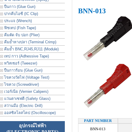
ปืนกาว (Glue Gun)
BNN-013
ปากคีบไอซี (IC Clip)
ประเเจ (Wrench)
ฟิชเทป (Fish Tape)
คีมตัด จับ ปอก (Plier)
คีมย้ำหางปลา (Terminal Crimp)
คีมย้ำ BNC,RJ45,RJ11 (Module)
เทป กาว (Adhessive Tape)
ทวิสเซอร์ (Tweezer)
ปืนกาวร้อน (Glue Gun)
ไขควงวัดไฟ (Voltage Test)
ไขควง (Screwdriver)
เวอร์เนีย (Vernier Calipers)
แว่นตาเซฟตี (Safety Glass)
สว่านมือ (Electric Drill)
ออสซิลโลสโคป (Oscilloscope)
PART NUMBER
อุปกรณ์ไฟฟ้า
BNN-013
(ELECTRONIC PARTS)