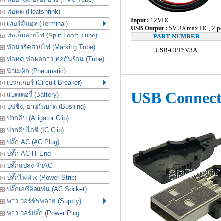
ท่อหด (Heatshrink)
Input :
12VDC
เทอร์มินอล (Terminal)
USB Output :
5V 3A max DC, 2 p
ท่อเก็บสายไฟ (Split Loom Tube)
PART NUMBER
ท่อมาร์คสายไฟ (Marking Tube)
USB-CPT5V3A
ท่อหด,ท่อหดกาว,ท่อกันร้อน (Tube)
นิวเมติก (Pneumatic)
เบรกเกอร์ (Circuit Breaker)
USB Connect
แบตเตอรี่ (Battery)
บุชชิ่ง, ยางกันบาด (Bushing)
ปากคีบ (Alligator Clip)
ปากคีบไอซี (IC Clip)
ปลั๊ก AC (AC Plug)
ปลั๊ก AC Hi-End
ปลั๊กแปลง หัวAC
ปลั๊กไฟพ่วง (Power Strip)
ปลั๊กเอซีติดแท่น (AC Socket)
พาวเวอร์ซัพพลาย (Supply)
พาวเวอร์ปลั๊ก (Power Plug