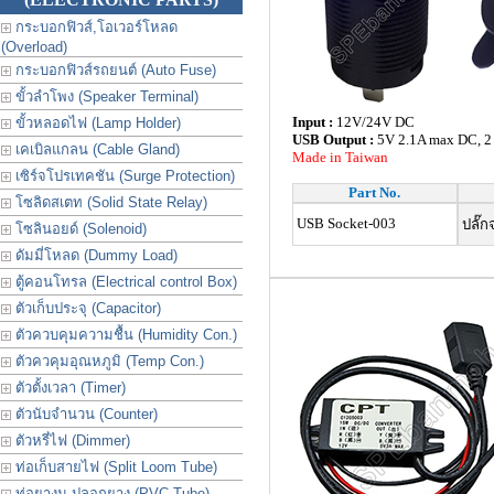
กระบอกฟิวส์,โอเวอร์โหลด
(Overload)
กระบอกฟิวส์รถยนต์ (Auto Fuse)
ขั้วลำโพง (Speaker Terminal)
Input :
12V/24V DC
ขั้วหลอดไฟ (Lamp Holder)
USB Output :
5V 2.1A max DC, 2 
เคเบิลแกลน (Cable Gland)
Made in Taiwan
เซิร์จโปรเทคชัน (Surge Protection)
Part No.
โซลิดสเตท (Solid State Relay)
USB Socket-003
ปลั๊ก
โซลินอยด์ (Solenoid)
ดัมมี่โหลด (Dummy Load)
ตู้คอนโทรล (Electrical control Box)
ตัวเก็บประจุ (Capacitor)
ตัวควบคุมความชื้น (Humidity Con.)
ตัวควคุมอุณหภูมิ (Temp Con.)
ตัวตั้งเวลา (Timer)
ตัวนับจำนวน (Counter)
ตัวหรี่ไฟ (Dimmer)
ท่อเก็บสายไฟ (Split Loom Tube)
ท่อยางม ปลอกยาง (PVC Tube)