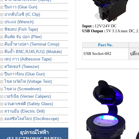
ปืนกาว (Glue Gun)
ปากคีบไอซี (IC Clip)
ประเเจ (Wrench)
Input :
12V/24V DC
ฟิชเทป (Fish Tape)
USB Output :
5V 3.1A max DC, 2 
คีมตัด จับ ปอก (Plier)
คีมย้ำหางปลา (Terminal Crimp)
Part No.
คีมย้ำ BNC,RJ45,RJ11 (Module)
USB Socket-002
ปลั๊ก
เทป กาว (Adhessive Tape)
ทวิสเซอร์ (Tweezer)
ปืนกาวร้อน (Glue Gun)
ไขควงวัดไฟ (Voltage Test)
ไขควง (Screwdriver)
เวอร์เนีย (Vernier Calipers)
แว่นตาเซฟตี (Safety Glass)
สว่านมือ (Electric Drill)
ออสซิลโลสโคป (Oscilloscope)
อุปกรณ์ไฟฟ้า
(ELECTRONIC PARTS)