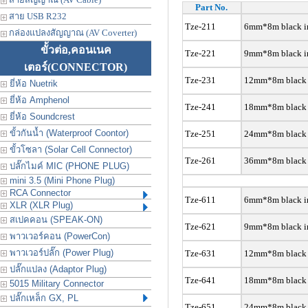
Part No.
สาย USB R232
Tze-211
6mm*8m black in
กล่องแปลงสัญญาณ (AV Coverter)
ขั้วต่อ,คอนเนค
Tze-221
9mm*8m black in
เตอร์
(CONNECTOR)
Tze-231
12mm*8m black i
ยี่ห้อ Nuetrik
ยี่ห้อ Amphenol
Tze-241
18mm*8m black i
ยี่ห้อ Soundcrest
ขั้วกันน้ำ (Waterproof Coontor)
Tze-251
24
mm*8m black i
ขั้วโซลา (Solar Cell Connector)
Tze-261
36
mm*8m black i
ปลั๊กไมค์ MIC (PHONE PLUG)
mini 3.5 (Mini Phone Plug)
RCA Connector
Tze-611
6mm*8m black in
XLR (XLR Plug)
สเปคคอน (SPEAK-ON)
Tze-621
9
mm*8m black in
พาวเวอร์คอน (PowerCon)
พาวเวอร์ปลั๊ก (Power Plug)
Tze-631
12
mm*8m black i
ปลั๊กแปลง (Adaptor Plug)
Tze-641
18
mm*8m black i
5015 Military Connector
ปลั๊กเหล็ก GX, PL
Tze-651
24
mm*8m black i