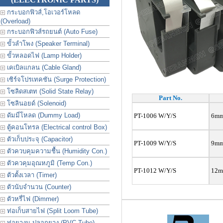
กระบอกฟิวส์,โอเวอร์โหลด
(Overload)
กระบอกฟิวส์รถยนต์ (Auto Fuse)
ขั้วลำโพง (Speaker Terminal)
ขั้วหลอดไฟ (Lamp Holder)
เคเบิลแกลน (Cable Gland)
เซิร์จโปรเทคชัน (Surge Protection)
โซลิดสเตท (Solid State Relay)
Part No.
โซลินอยด์ (Solenoid)
ดัมมี่โหลด (Dummy Load)
PT-1006 W/Y/S
6mm 
ตู้คอนโทรล (Electrical control Box)
ตัวเก็บประจุ (Capacitor)
PT-1009 W/Y/S
9mm 
ตัวควบคุมความชื้น (Humidity Con.)
ตัวควคุมอุณหภูมิ (Temp Con.)
PT-1012 W/Y/S
12
m
ตัวตั้งเวลา (Timer)
ตัวนับจำนวน (Counter)
ตัวหรี่ไฟ (Dimmer)
ท่อเก็บสายไฟ (Split Loom Tube)
ท่อยางม ปลอกยาง (PVC Tube)