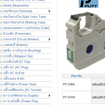
ท่อหด (Heatshrink)
เทอร์มินอล (Terminal)
ท่อเก็บสายไฟ (Split Loom Tube)
ท่อมาร์คสายไฟ (Marking Tube)
ท่อหด,ท่อหดกาว,ท่อกันร้อน (Tube)
นิวเมติก (Pneumatic)
เบรกเกอร์ (Circuit Breaker)
แบตเตอรี่ (Battery)
บุชชิ่ง, ยางกันบาด (Bushing)
ปากคีบ (Alligator Clip)
ปากคีบไอซี (IC Clip)
ปลั๊ก AC (AC Plug)
ปลั๊ก AC Hi-End
Part No.
ปลั๊กแปลง หัวAC
ปลั๊กไฟพ่วง (Power Strip)
PT-10BK
ตลับหมึกส
ปลั๊กเอซีติดแท่น (AC Socket)
พาวเวอร์ซัพพลาย (Supply)
PT-10WE
ตลับหมึกส
พาวเวอร์ปลั๊ก (Power Plug