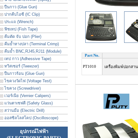
ปืนกาว (Glue Gun)
ปากคีบไอซี (IC Clip)
ประเเจ (Wrench)
ฟิชเทป (Fish Tape)
คีมตัด จับ ปอก (Plier)
คีมย้ำหางปลา (Terminal Crimp)
คีมย้ำ BNC,RJ45,RJ11 (Module)
Part No.
เทป กาว (Adhessive Tape)
ทวิสเซอร์ (Tweezer)
PT1010
เครื่องพิมพ์ปอกสาน 
ปืนกาวร้อน (Glue Gun)
ไขควงวัดไฟ (Voltage Test)
ไขควง (Screwdriver)
เวอร์เนีย (Vernier Calipers)
แว่นตาเซฟตี (Safety Glass)
สว่านมือ (Electric Drill)
ออสซิลโลสโคป (Oscilloscope)
อุปกรณ์ไฟฟ้า
(ELECTRONIC PARTS)