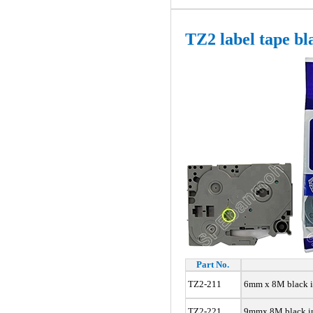
TZ2 label tape bl
Part No.
TZ2-211
6mm x 8M black 
TZ2-221
9mmx 8M black i