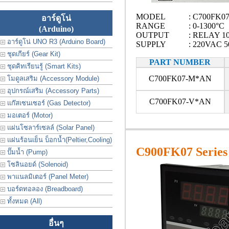
MODEL
: C700FK0
อาร์ดูโน่
RANGE
: 0-1300°C
(Arduino)
OUTPUT
: RELAY 1
อาร์ดูโน่ UNO R3 (Arduino Board)
SUPPLY
: 220VAC 5
ชุดเกียร์ (Gear Kit)
PART NUMBER
ชุดคิทเรียนรู้ (Smart Kits)
C700FK07-M*AN
โมดูลเสริม (Accessory Module)
อุปกรณ์เสริม (Accessory Parts)
C700FK07-V*AN
แก๊สเซนเซอร์ (Gas Detector)
มอเตอร์ (Motor)
แผ่นโซลาร์เซลล์ (Solar Panel)
แผ่นร้อนเย็น บ็อกน้ำ(Peltier,Cooling)
C900FK07 Series
ปั๊มน้ำ (Pump)
โซลินอยด์ (Solenoid)
พาแนลมิเตอร์ (Panel Meter)
บอร์ดทอลอง (Breadboard)
ทั้งหมด (All)
อื่นๆ