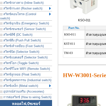
สวิทช์กลางทาง (Inline Switch)
สวิทช์กระดก (Rocker switch)
สวิทช์คอนโทรล (Control
switch)
KSO-011
สวิทช์ฉุกเฉิน (Emergency Switch)
Part No.
สวิทช์เซนเซอร์ (Sensor Switch)
KSO-011
สวิทช์ดีซี (DC Switch)
ตัวควบคุมอุณหภ
สวิทช์ดึง (Push Pull Switch)
KST-011
ตัวควบคุมอุณหภ
สวิทช์เท้าเหยียบ (Foot Switch)
สวิทช์บิด (Selector Switch)
TM-03
ตัวควบคุมอุณหภ
สวิทช์แบตเตอรี่ (Selector Switch)
สวิทช์โยก (Toggle Switch)
สวิทช์รีโมท WIFI (Remote Switch)
HW-W3001-Serie
สวิทช์ลูกลอย (Float Switch)
สวิทช์อุตสหกรรม (Industrial switch)
สวิทช์เหล็ก (Metal switch)
อุปกรณ์ส่วนเสริม (Accesories)
การต่อสวิทช์ (How to wiring Switch)
หลอดไฟ,บัซเซอร์