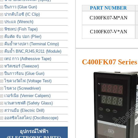
ปืนกาว (Glue Gun)
PART NUMBER
ปากคีบไอซี (IC Clip)
C100FK07-M*AN
ประเเจ (Wrench)
ฟิชเทป (Fish Tape)
C100FK07-V*AN
คีมตัด จับ ปอก (Plier)
คีมย้ำหางปลา (Terminal Crimp)
คีมย้ำ BNC,RJ45,RJ11 (Module)
เทป กาว (Adhessive Tape)
C400FK07 Series
ทวิสเซอร์ (Tweezer)
ปืนกาวร้อน (Glue Gun)
ไขควงวัดไฟ (Voltage Test)
ไขควง (Screwdriver)
เวอร์เนีย (Vernier Calipers)
แว่นตาเซฟตี (Safety Glass)
สว่านมือ (Electric Drill)
ออสซิลโลสโคป (Oscilloscope)
อุปกรณ์ไฟฟ้า
(ELECTRONIC PARTS)