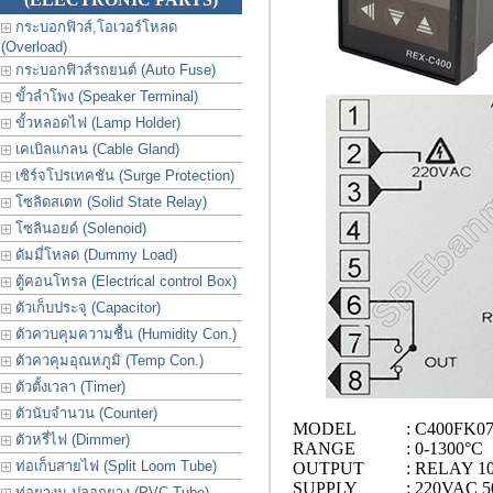
กระบอกฟิวส์,โอเวอร์โหลด
(Overload)
กระบอกฟิวส์รถยนต์ (Auto Fuse)
ขั้วลำโพง (Speaker Terminal)
ขั้วหลอดไฟ (Lamp Holder)
เคเบิลแกลน (Cable Gland)
เซิร์จโปรเทคชัน (Surge Protection)
โซลิดสเตท (Solid State Relay)
โซลินอยด์ (Solenoid)
ดัมมี่โหลด (Dummy Load)
ตู้คอนโทรล (Electrical control Box)
ตัวเก็บประจุ (Capacitor)
ตัวควบคุมความชื้น (Humidity Con.)
ตัวควคุมอุณหภูมิ (Temp Con.)
ตัวตั้งเวลา (Timer)
ตัวนับจำนวน (Counter)
MODEL
: C400FK0
ตัวหรี่ไฟ (Dimmer)
RANGE
: 0-1300°C
ท่อเก็บสายไฟ (Split Loom Tube)
OUTPUT
: RELAY 1
SUPPLY
: 220VAC 5
ท่อยางม ปลอกยาง (PVC Tube)