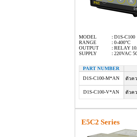
MODEL
: D1S-C100
RANGE
: 0-400°C
OUTPUT
: RELAY 1
SUPPLY
: 220VAC 5
PART NUMBER
D1S-C100-M*AN
ตัวควบ
D1S-C100-V*AN
ตัวคว
E5C2
Series