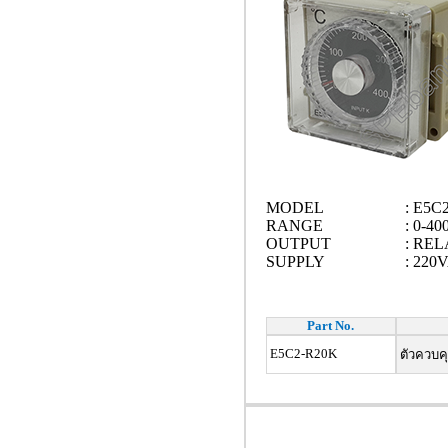
MODEL
: E5C
RANGE
: 0-40
OUTPUT
: REL
SUPPLY
: 220
Part No.
E5C2-R20K
ตัวควบคุ