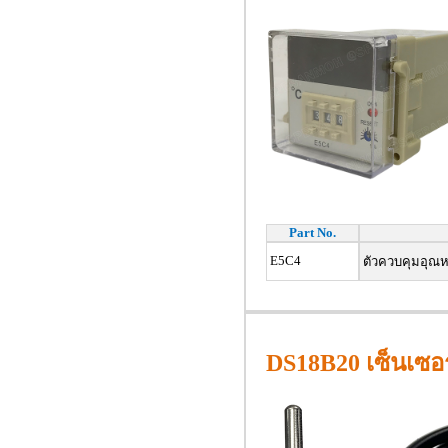
Part No.
E5C4
ตัวควบคุมอุณหภู
DS18B20 เซ็นเซอร