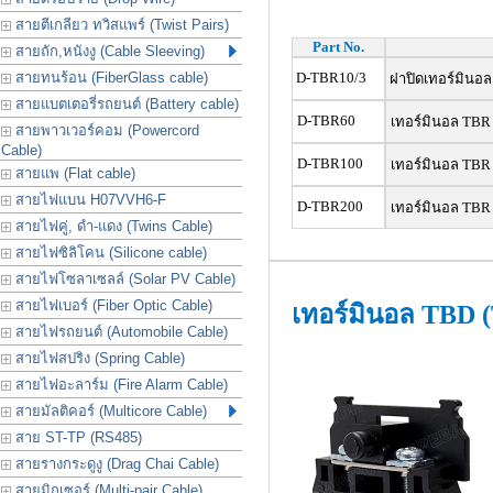
สายตีเกลียว ทวิสแพร์ (Twist Pairs)
Part No.
สายถัก,หนังงู (Cable Sleeving)
สายทนร้อน (FiberGlass cable)
D-TBR10/3
ฝาปิดเทอร์มินอ
สายแบตเตอรี่รถยนต์ (Battery cable)
D-TBR60
เทอร์มินอล TBR
สายพาวเวอร์คอม (Powercord
Cable)
D-TBR100
เทอร์มินอล TBR
สายแพ (Flat cable)
สายไฟแบน H07VVH6-F
D-TBR200
เทอร์มินอล TBR
สายไฟคู่, ดำ-แดง (Twins Cable)
สายไฟซิลิโคน (Silicone cable)
สายไฟโซลาเซลล์ (Solar PV Cable)
สายไฟเบอร์ (Fiber Optic Cable)
เทอร์มินอล TBD 
สายไฟรถยนต์ (Automobile Cable)
สายไฟสปริง (Spring Cable)
สายไฟอะลาร์ม (Fire Alarm Cable)
สายมัลติคอร์ (Multicore Cable)
สาย ST-TP (RS485)
สายรางกระดูงู (Drag Chai Cable)
สายมิกเซอร์ (Multi-pair Cable)