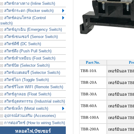
สวิทช์กลางทาง (Inline Switch)
สวิทช์กระดก (Rocker switch)
สวิทช์คอนโทรล (Control
switch)
สวิทช์ฉุกเฉิน (Emergency Switch)
สวิทช์เซนเซอร์ (Sensor Switch)
สวิทช์ดีซี (DC Switch)
สวิทช์ดึง (Push Pull Switch)
สวิทช์เท้าเหยียบ (Foot Switch)
Part No.
Pr
สวิทช์บิด (Selector Switch)
TBR-10A
เทอร์มินอล TBR
สวิทช์แบตเตอรี่ (Selector Switch)
สวิทช์โยก (Toggle Switch)
TBR-20A
เทอร์มินอล TBR
สวิทช์รีโมท WIFI (Remote Switch)
สวิทช์ลูกลอย (Float Switch)
TBR-30A
เทอร์มินอล TBR
สวิทช์อุตสหกรรม (Industrial switch)
TBR-60A
เทอร์มินอล TBR
สวิทช์เหล็ก (Metal switch)
อุปกรณ์ส่วนเสริม (Accesories)
TBR-100A
เทอร์มินอล TBR
การต่อสวิทช์ (How to wiring Switch)
TBR-200A
เทอร์มินอล TBR
หลอดไฟ,บัซเซอร์