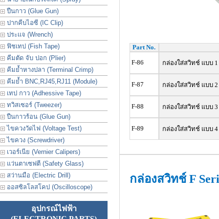
ปืนกาว (Glue Gun)
ปากคีบไอซี (IC Clip)
ประเเจ (Wrench)
ฟิชเทป (Fish Tape)
Part No.
คีมตัด จับ ปอก (Plier)
F-86
กล่องใส่สวิทช์ แบบ 1 
คีมย้ำหางปลา (Terminal Crimp)
คีมย้ำ BNC,RJ45,RJ11 (Module)
F-87
กล่องใส่สวิทช์ แบบ 2
เทป กาว (Adhessive Tape)
ทวิสเซอร์ (Tweezer)
F-88
กล่องใส่สวิทช์ แบบ 3
ปืนกาวร้อน (Glue Gun)
ไขควงวัดไฟ (Voltage Test)
F-89
กล่องใส่สวิทช์ แบบ 4
ไขควง (Screwdriver)
เวอร์เนีย (Vernier Calipers)
แว่นตาเซฟตี (Safety Glass)
สว่านมือ (Electric Drill)
กล่องสวิทช์ F Ser
ออสซิลโลสโคป (Oscilloscope)
อุปกรณ์ไฟฟ้า
(ELECTRONIC PARTS)