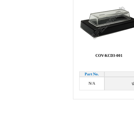
COV-KCD3-001
Part No.
N/A
ป