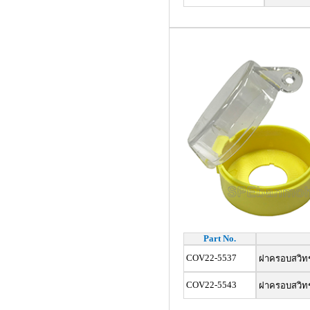
Part No.
COV22-5537
ฝาครอบสวิทช์ฉ
COV22-5543
ฝาครอบสวิทช์ฉ