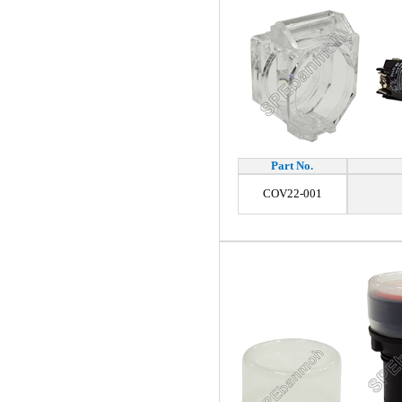
Part No.
COV22-001