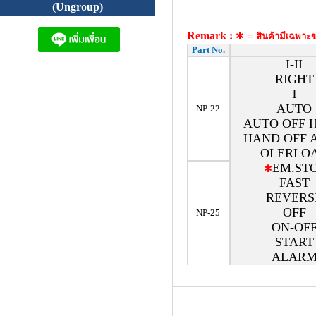
(Ungroup)
Remark :
∗ =
สินค้ามีเฉพา
Part No.
I-II
RIGHT
T
AUTO
NP-22
AUTO OFF 
HAND OFF 
OLERLO
EM.ST
∗
FAST
REVERS
OFF
NP-25
ON-OF
START
ALAR