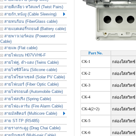
สายตีเกลียว ทวิสแพร์ (Twist Pairs)
สายถัก,หนังงู (Cable Sleeving)
สายทนร้อน (FiberGlass cable)
สายแบตเตอรี่รถยนต์ (Battery cable)
สายพาวเวอร์คอม (Powercord
Cable)
สายแพ (Flat cable)
Part No.
สายไฟแบน H07VVH6-F
CK-1
กล่องใส่สวิทช์
สายไฟคู่, ดำ-แดง (Twins Cable)
สายไฟซิลิโคน (Silicone cable)
CK-2
กล่องใส่สวิทช์
สายไฟโซลาเซลล์ (Solar PV Cable)
สายไฟเบอร์ (Fiber Optic Cable)
CK-3
กล่องใส่สวิทช
สายไฟรถยนต์ (Automobile Cable)
CK-4
กล่องใส่สวิทช์
สายไฟสปริง (Spring Cable)
สายไฟอะลาร์ม (Fire Alarm Cable)
CK-4(2+2)
กล่องใส่สวิทช์
สายมัลติคอร์ (Multicore Cable)
สาย ST-TP (RS485)
CK-5
กล่องใส่สวิทช์
สายรางกระดูงู (Drag Chai Cable)
CK-6
กล่องใส่สวิทช์
สายมิกเซอร์ (Multi-pair Cable)