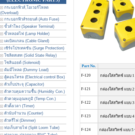
กระบอกฟิวส์,โอเวอร์โหลด
(Overload)
กระบอกฟิวส์รถยนต์ (Auto Fuse)
ขั้วลำโพง (Speaker Terminal)
ขั้วหลอดไฟ (Lamp Holder)
เคเบิลแกลน (Cable Gland)
เซิร์จโปรเทคชัน (Surge Protection)
โซลิดสเตท (Solid State Relay)
โซลินอยด์ (Solenoid)
Part No.
ดัมมี่โหลด (Dummy Load)
F-120
กล่องใส่สวิทช์ แบบ 1 
ตู้คอนโทรล (Electrical control Box)
ตัวเก็บประจุ (Capacitor)
F-121
กล่องใส่สวิทช์ แบบ 2
ตัวควบคุมความชื้น (Humidity Con.)
ตัวควคุมอุณหภูมิ (Temp Con.)
F-122
กล่องใส่สวิทช์ แบบ 3
ตัวตั้งเวลา (Timer)
ตัวนับจำนวน (Counter)
F-123
กล่องใส่สวิทช์ แบบ 4
ตัวหรี่ไฟ (Dimmer)
ท่อเก็บสายไฟ (Split Loom Tube)
F-124
กล่องใส่สวิทช์ แบบ 5 
ท่อยางม ปลอกยาง (PVC Tube)