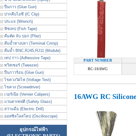
ปืนกาว (Glue Gun)
ปากคีบไอซี (IC Clip)
ประเเจ (Wrench)
ฟิชเทป (Fish Tape)
คีมตัด จับ ปอก (Plier)
คีมย้ำหางปลา (Terminal Crimp)
คีมย้ำ BNC,RJ45,RJ11 (Module)
เทป กาว (Adhessive Tape)
PART NUMBER
ทวิสเซอร์ (Tweezer)
RC-18AWG
ปืนกาวร้อน (Glue Gun)
ไขควงวัดไฟ (Voltage Test)
ไขควง (Screwdriver)
เวอร์เนีย (Vernier Calipers)
16AWG RC Silicon
แว่นตาเซฟตี (Safety Glass)
สว่านมือ (Electric Drill)
ออสซิลโลสโคป (Oscilloscope)
อุปกรณ์ไฟฟ้า
(ELECTRONIC PARTS)