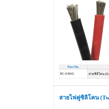
Part No.
RC-0AWG
สายซิลิโคน (S
สายไฟ
คู่
ซิลิโคน (T