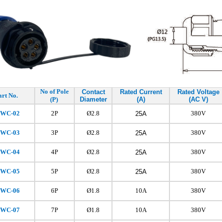
No of Pole
Contact
Rated Current
Rated Voltage
art No.
(P)
Diameter
(A)
(AC V)
FWC-02
2P
Ø2.8
380V
25A
FWC
-03
3P
Ø2.8
380V
25A
FWC
-04
4P
Ø2.8
380V
25A
FWC
-05
5P
Ø2.8
380V
25A
FWC
-06
6P
Ø1.8
10A
380V
FWC
-07
7P
Ø1.8
10A
380V