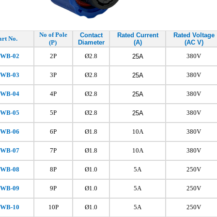
No of Pole
Contact
Rated Current
Rated Voltage
art No.
(P)
Diameter
(A)
(AC V)
FWB-02
2P
Ø2.8
380V
25A
FWB
-03
3P
Ø2.8
380V
25A
FWB
-04
4P
Ø2.8
380V
25A
FWB
-05
5P
Ø2.8
380V
25A
FWB
-06
6P
Ø1.8
10A
380V
FWB
-07
7P
Ø1.8
10A
380V
FWB
-08
8P
Ø1.0
5A
250V
FWB
-09
9P
Ø1.0
5A
250V
FWB
-10
10P
Ø1.0
5A
250V