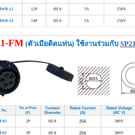
MWB-12
12P
Ø1.0
5A
250V
MWB-14
14P
Ø1.0
5A
250V
21-FM
(ตัวเมียติดแท่น)
ใช้งานร่วมกับ
SP2
No of Pole
Contact
Rated Current
Rated Voltage
 No.
(P)
Diameter
(A)
(AC V)
-02
2P
Ø2.8
380V
25A
M
-03
3P
Ø2.8
380V
25A