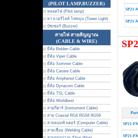
(PILOT LAMP,BUZZER)
SP21-
หลอดไฟ (Pilot lamp)
ทาวเวอร์ไลท์ ไฟหมุน (Tower Light)
SP21-
บัซเซอร์ (Buzzer)
สายไฟ สายสัญญาณ
SP
(CABLE & WIRE)
ยี่ห้อ Belden Cable
ยี่ห้อ Viper Cable
ยี่ห้อ Sommer Cable
ยี่ห้อ Canare Cable
ยี่ห้อ Amphenol Cable
ยี่ห้อ Dynacom Cable
ยี่ห้อ TSL Cable
ยี่ห้อ Worldbest
สายกีตาร์ (Instrument Cable)
Part
สาย Coaxial RG6 RG58 RG59
สายคอมพิวเตอร์ (Computer Cable)
SP21-FM
สายเชื่อม (Welding Cable)
SP21-
F
สายดรอปวาย (Drop Wire)