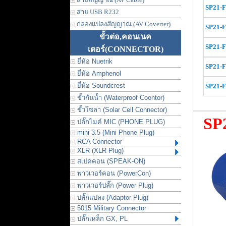
SP21-
สาย USB R232
กล่องแปลงสัญญาณ (AV Coverter)
SP21-
ขั้วต่อ,คอนเนค
SP21-
เตอร์
(CONNECTOR)
ยี่ห้อ Nuetrik
SP21-
ยี่ห้อ Amphenol
ยี่ห้อ Soundcrest
SP21-
ขั้วกันน้ำ (Waterproof Coontor)
ขั้วโซลา (Solar Cell Connector)
SP
ปลั๊กไมค์ MIC (PHONE PLUG)
mini 3.5 (Mini Phone Plug)
RCA Connector
XLR (XLR Plug)
สเปคคอน (SPEAK-ON)
พาวเวอร์คอน (PowerCon)
พาวเวอร์ปลั๊ก (Power Plug)
ปลั๊กแปลง (Adaptor Plug)
5015 Military Connector
ปลั๊กเหล็ก GX, PL