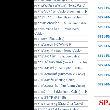
สายตีเกลียว ทวิสแพร์ (Twist Pairs)
SP21-
F
สายถัก,หนังงู (Cable Sleeving)
สายทนร้อน (FiberGlass cable)
SP21-
F
สายแบตเตอรี่รถยนต์ (Battery cable)
SP21-
F
สายพาวเวอร์คอม (Powercord
Cable)
SP21-
F
สายแพ (Flat cable)
สายไฟแบน H07VVH6-F
SP21-
F
สายไฟคู่, ดำ-แดง (Twins Cable)
SP21-
F
สายไฟซิลิโคน (Silicone cable)
สายไฟโซลาเซลล์ (Solar PV Cable)
SP21-
F
สายไฟเบอร์ (Fiber Optic Cable)
สายไฟรถยนต์ (Automobile Cable)
SP21-
F
สายไฟสปริง (Spring Cable)
SP21-
F
สายไฟอะลาร์ม (Fire Alarm Cable)
สายมัลติคอร์ (Multicore Cable)
สาย ST-TP (RS485)
SP
สายรางกระดูงู (Drag Chai Cable)
สายมิกเซอร์ (Multi-pair Cable)