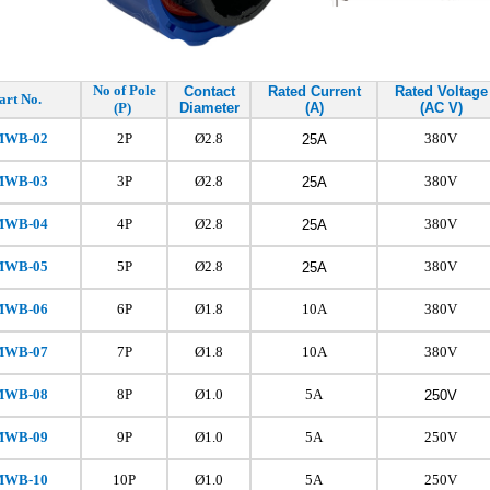
No of Pole
Contact
Rated Current
Rated Voltage
art No.
(P)
Diameter
(A)
(AC V)
MWB-02
2P
Ø2.8
380V
25A
MWB-03
3P
Ø2.8
380V
25A
MWB-04
4P
Ø2.8
380V
25A
MWB-05
5P
Ø2.8
380V
25A
MWB-06
6P
Ø1.8
10A
380V
MWB-07
7P
Ø1.8
10A
380V
MWB-08
8P
Ø1.0
5A
250V
MWB-09
9P
Ø1.0
5A
250V
MWB-10
10P
Ø1.0
5A
250V