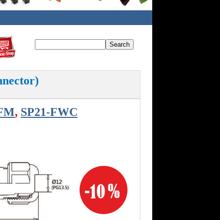
nnector)
-FM
,
SP21-FWC