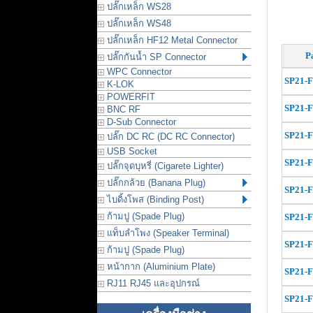
ปลั๊กเหล็ก WS28
ปลั๊กเหล็ก WS48
ปลั๊กเหล็ก HF12 Metal Connector
P
ปลั๊กกันน้ำ SP Connector
WPC Connector
SP21-
K-LOK
POWERFIT
SP21-
BNC RF
D-Sub Connector
SP21-
ปลั๊ก DC RC (DC RC Connector)
USB Socket
SP21-
ปลั๊กจุดบุหรี่ (Cigarete Lighter)
ปลั๊กกล้วย (Banana Plug)
SP21-
ไบดิ้งโพส (Binding Post)
ก้ามปู (Spade Plug)
SP21-
แท็บลำโพง (Speaker Terminal)
SP21-
ก้ามปู (Spade Plug)
หน้ากาก (Aluminium Plate)
SP21-
RJ11 RJ45 และอุปกรณ์
SP21-