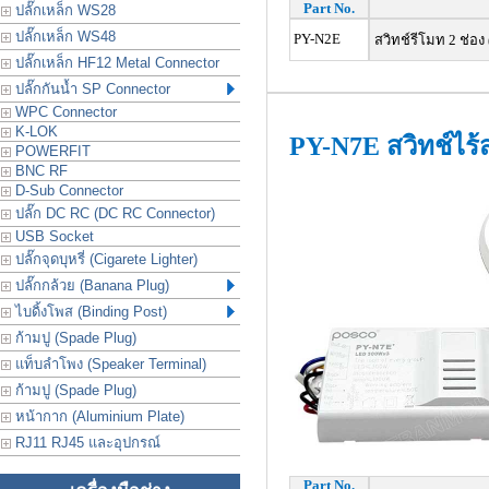
Part No.
ปลั๊กเหล็ก WS28
ปลั๊กเหล็ก WS48
PY-N2E
สวิทช์รีโมท 2 ช่อง
ปลั๊กเหล็ก HF12 Metal Connector
ปลั๊กกันน้ำ SP Connector
WPC Connector
K-LOK
PY-N7E สวิทช์ไร้
POWERFIT
BNC RF
D-Sub Connector
ปลั๊ก DC RC (DC RC Connector)
USB Socket
ปลั๊กจุดบุหรี่ (Cigarete Lighter)
ปลั๊กกล้วย (Banana Plug)
ไบดิ้งโพส (Binding Post)
ก้ามปู (Spade Plug)
แท็บลำโพง (Speaker Terminal)
ก้ามปู (Spade Plug)
หน้ากาก (Aluminium Plate)
RJ11 RJ45 และอุปกรณ์
Part No.