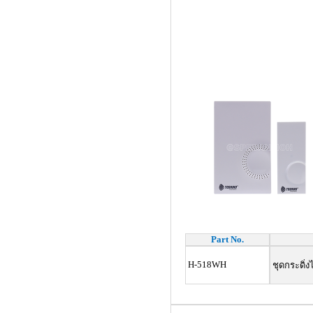
Part No.
H-518WH
ชุดกระดิ่