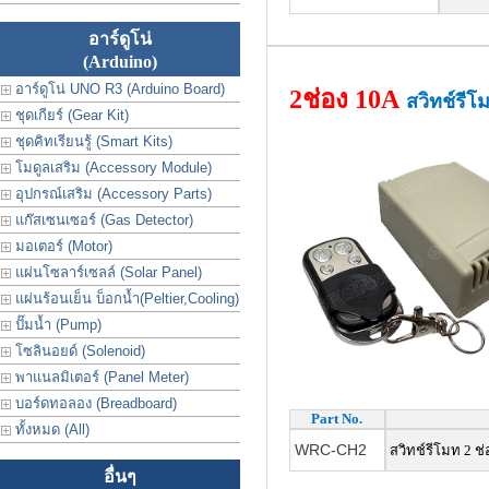
อาร์ดูโน่
(Arduino)
อาร์ดูโน่ UNO R3 (Arduino Board)
2ช่อง 10A
สวิทช์รีโ
ชุดเกียร์ (Gear Kit)
ชุดคิทเรียนรู้ (Smart Kits)
โมดูลเสริม (Accessory Module)
อุปกรณ์เสริม (Accessory Parts)
แก๊สเซนเซอร์ (Gas Detector)
มอเตอร์ (Motor)
แผ่นโซลาร์เซลล์ (Solar Panel)
แผ่นร้อนเย็น บ็อกน้ำ(Peltier,Cooling)
ปั๊มน้ำ (Pump)
โซลินอยด์ (Solenoid)
พาแนลมิเตอร์ (Panel Meter)
บอร์ดทอลอง (Breadboard)
Part No.
ทั้งหมด (All)
WRC-CH2
สวิทช์รีโมท 2 ช่
อื่นๆ