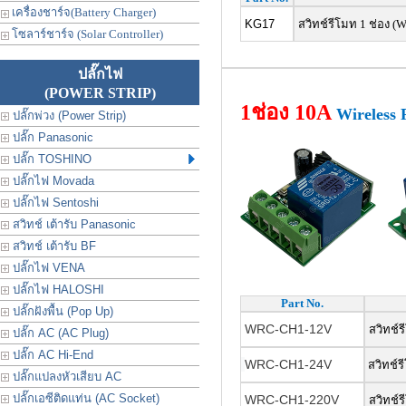
เครื่องชาร์จ(Battery Charger)
KG17
สวิทช์รีโมท 1 ช่อง (
โซลาร์ชาร์จ (Solar Controller)
ปลั๊กไฟ
(POWER STRIP)
1ช่อง 10A
Wireless 
ปลั๊กพ่วง (Power Strip)
ปลั๊ก Panasonic
ปลั๊ก TOSHINO
ปลั๊กไฟ Movada
ปลั๊กไฟ Sentoshi
สวิทช์ เต้ารับ Panasonic
สวิทช์ เต้ารับ BF
ปลั๊กไฟ VENA
ปลั๊กไฟ HALOSHI
Part No.
ปลั๊กฝังพื้น (Pop Up)
WRC-CH1-12V
สวิทช์ร
ปลั๊ก AC (AC Plug)
ปลั๊ก AC Hi-End
WRC-CH1-24V
สวิทช์ร
ปลั๊กแปลงหัวเสียบ AC
ปลั๊กเอซีติดแท่น (AC Socket)
WRC-CH1-220V
สวิทช์ร