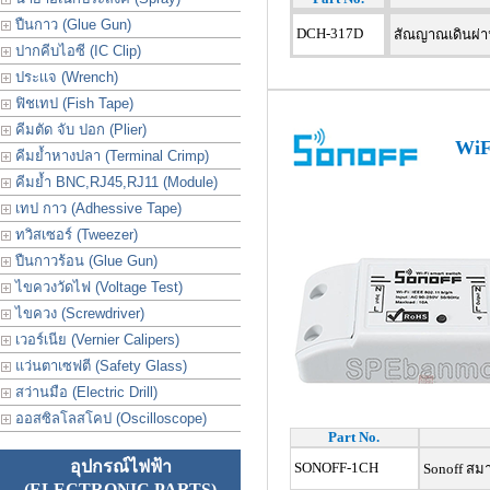
ปืนกาว (Glue Gun)
DCH-317D
สัณญาณเดินผ่าน
ปากคีบไอซี (IC Clip)
ประเเจ (Wrench)
ฟิชเทป (Fish Tape)
คีมตัด จับ ปอก (Plier)
WiF
คีมย้ำหางปลา (Terminal Crimp)
คีมย้ำ BNC,RJ45,RJ11 (Module)
เทป กาว (Adhessive Tape)
ทวิสเซอร์ (Tweezer)
ปืนกาวร้อน (Glue Gun)
ไขควงวัดไฟ (Voltage Test)
ไขควง (Screwdriver)
เวอร์เนีย (Vernier Calipers)
แว่นตาเซฟตี (Safety Glass)
สว่านมือ (Electric Drill)
ออสซิลโลสโคป (Oscilloscope)
Part No.
อุปกรณ์ไฟฟ้า
SONOFF-1CH
Sonoff สมาร
(ELECTRONIC PARTS)