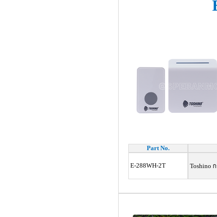
Part No.
E-288WH-2T
Toshino กระ