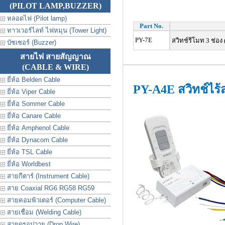
(PILOT LAMP,BUZZER)
หลอดไฟ (Pilot lamp)
Part No.
ทาวเวอร์ไลท์ ไฟหมุน (Tower Light)
PY-7E
สวิทช์รีโมท 3 ช่อง
บัซเซอร์ (Buzzer)
สายไฟ สายสัญญาณ
(CABLE & WIRE)
ยี่ห้อ Belden Cable
PY-A4E สวิทช์ไร
ยี่ห้อ Viper Cable
ยี่ห้อ Sommer Cable
ยี่ห้อ Canare Cable
ยี่ห้อ Amphenol Cable
ยี่ห้อ Dynacom Cable
ยี่ห้อ TSL Cable
ยี่ห้อ Worldbest
สายกีตาร์ (Instrument Cable)
สาย Coaxial RG6 RG58 RG59
สายคอมพิวเตอร์ (Computer Cable)
สายเชื่อม (Welding Cable)
สายดรอปวาย (Drop Wire)