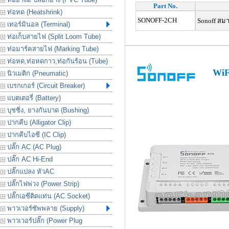
Part No.
ท่อหด (Heatshrink)
SONOFF-2CH
Sonoff สมาร
เทอร์มินอล (Terminal)
ท่อเก็บสายไฟ (Split Loom Tube)
ท่อมาร์คสายไฟ (Marking Tube)
ท่อหด,ท่อหดกาว,ท่อกันร้อน (Tube)
WiF
นิวเมติก (Pneumatic)
เบรกเกอร์ (Circuit Breaker)
แบตเตอรี่ (Battery)
บุชชิ่ง, ยางกันบาด (Bushing)
ปากคีบ (Alligator Clip)
ปากคีบไอซี (IC Clip)
ปลั๊ก AC (AC Plug)
ปลั๊ก AC Hi-End
ปลั๊กแปลง หัวAC
ปลั๊กไฟพ่วง (Power Strip)
ปลั๊กเอซีติดแท่น (AC Socket)
พาวเวอร์ซัพพลาย (Supply)
พาวเวอร์ปลั๊ก (Power Plug