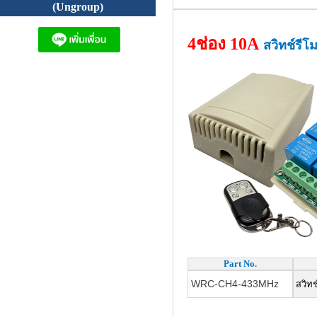
(Ungroup)
4ช่อง 10A
สวิทช์รีโ
Part No.
WRC-CH4-433MHz
สวิทช