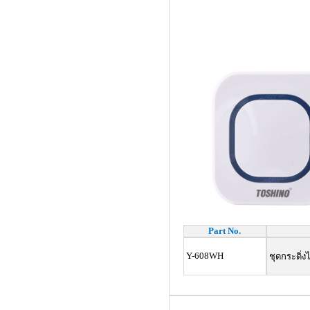
Part No.
Y-608WH
ชุดกระดิ่ง