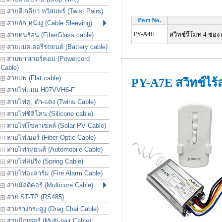
สายตีเกลียว ทวิสแพร์ (Twist Pairs)
Part No.
สายถัก,หนังงู (Cable Sleeving)
PY-A4E
สวิทช์รีโมท 4 ช่อง
สายทนร้อน (FiberGlass cable)
สายแบตเตอรี่รถยนต์ (Battery cable)
สายพาวเวอร์คอม (Powercord
Cable)
สายแพ (Flat cable)
PY-A7E สวิทช์ไร
สายไฟแบน H07VVH6-F
สายไฟคู่, ดำ-แดง (Twins Cable)
สายไฟซิลิโคน (Silicone cable)
สายไฟโซลาเซลล์ (Solar PV Cable)
สายไฟเบอร์ (Fiber Optic Cable)
สายไฟรถยนต์ (Automobile Cable)
สายไฟสปริง (Spring Cable)
สายไฟอะลาร์ม (Fire Alarm Cable)
สายมัลติคอร์ (Multicore Cable)
สาย ST-TP (RS485)
สายรางกระดูงู (Drag Chai Cable)
สายมิกเซอร์ (Multi-pair Cable)