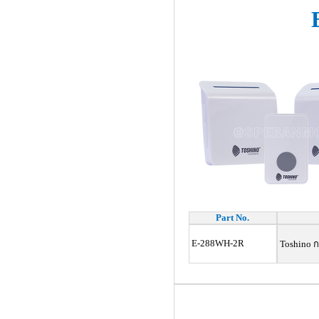
Part No.
E-288WH-2R
Toshino กร