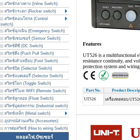
สวิทช์กลางทาง (Inline Switch)
สวิทช์กระดก (Rocker switch)
สวิทช์คอนโทรล (Control
switch)
สวิทช์ฉุกเฉิน (Emergency Switch)
สวิทช์เซนเซอร์ (Sensor Switch)
Features
สวิทช์ดีซี (DC Switch)
สวิทช์ดึง (Push Pull Switch)
UT526 is a multifunctional ele
resistance continuity, and v
สวิทช์เท้าเหยียบ (Foot Switch)
protection system and wiring 
สวิทช์บิด (Selector Switch)
สวิทช์แบตเตอรี่ (Selector Switch)
สวิทช์โยก (Toggle Switch)
Part No.
Product Descrip
สวิทช์รีโมท WIFI (Remote Switch)
สวิทช์ลูกลอย (Float Switch)
UT526
เครื่องทดสอบ UT52
สวิทช์อุตสหกรรม (Industrial switch)
สวิทช์เหล็ก (Metal switch)
อุปกรณ์ส่วนเสริม (Accesories)
U
การต่อสวิทช์ (How to wiring Switch)
หลอดไฟ,บัซเซอร์