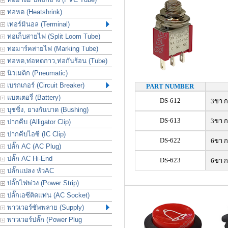
ท่อหด (Heatshrink)
เทอร์มินอล (Terminal)
ท่อเก็บสายไฟ (Split Loom Tube)
ท่อมาร์คสายไฟ (Marking Tube)
ท่อหด,ท่อหดกาว,ท่อกันร้อน (Tube)
นิวเมติก (Pneumatic)
เบรกเกอร์ (Circuit Breaker)
PART NUMBER
แบตเตอรี่ (Battery)
DS-612
3ขา กด
บุชชิ่ง, ยางกันบาด (Bushing)
DS-613
3ขา กด
ปากคีบ (Alligator Clip)
ปากคีบไอซี (IC Clip)
DS-622
6ขา กด
ปลั๊ก AC (AC Plug)
ปลั๊ก AC Hi-End
DS-623
6ขา กด
ปลั๊กแปลง หัวAC
ปลั๊กไฟพ่วง (Power Strip)
ปลั๊กเอซีติดแท่น (AC Socket)
พาวเวอร์ซัพพลาย (Supply)
พาวเวอร์ปลั๊ก (Power Plug