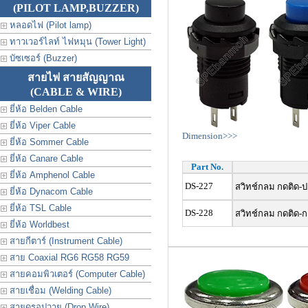
(PILOT LAMP,BUZZER)
หลอดไฟ (Pilot lamp)
ทาวเวอร์ไลท์ ไฟหมุน (Tower Light)
บัซเซอร์ (Buzzer)
สายไฟ สายสัญญาณ
(CABLE & WIRE)
ยี่ห้อ Belden Cable
ยี่ห้อ Viper Cable
Dimension>>>
ยี่ห้อ Sommer Cable
ยี่ห้อ Canare Cable
Part No.
ยี่ห้อ Amphenol Cable
DS-227
สวิทช์กลม กดติด-ป
ยี่ห้อ Dynacom Cable
ยี่ห้อ TSL Cable
DS-228
สวิทช์กลม กดติด-กด
ยี่ห้อ Worldbest
สายกีตาร์ (Instrument Cable)
สาย Coaxial RG6 RG58 RG59
สายคอมพิวเตอร์ (Computer Cable)
สายเชื่อม (Welding Cable)
สายดรอปวาย (Drop Wire)