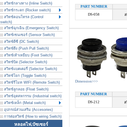
สวิทช์กลางทาง (Inline Switch)
PART NUMBER
สวิทช์กระดก (Rocker switch)
DS-058
ส
สวิทช์คอนโทรล (Control
switch)
สวิทช์ฉุกเฉิน (Emergency Switch)
สวิทช์เซนเซอร์ (Sensor Switch)
สวิทช์ดีซี (DC Switch)
สวิทช์ดึง (Push Pull Switch)
สวิทช์เท้าเหยียบ (Foot Switch)
สวิทช์บิด (Selector Switch)
สวิทช์แบตเตอรี่ (Selector Switch)
สวิทช์โยก (Toggle Switch)
Dimension>>>
สวิทช์รีโมท WIFI (Remote Switch)
สวิทช์ลูกลอย (Float Switch)
PART NUMBER
สวิทช์อุตสหกรรม (Industrial switch)
DS-212
ส
สวิทช์เหล็ก (Metal switch)
อุปกรณ์ส่วนเสริม (Accesories)
การต่อสวิทช์ (How to wiring Switch)
หลอดไฟ,บัซเซอร์