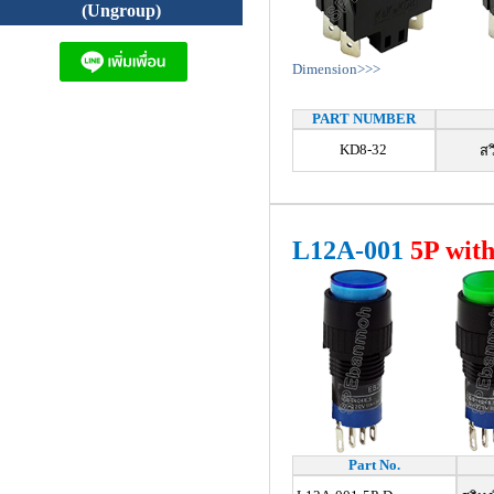
(Ungroup)
Dimension>>>
PART NUMBER
KD8-32
สว
L12A-001
5
P wit
Part No.