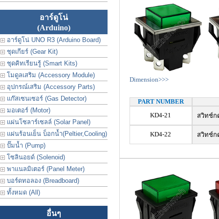
อาร์ดูโน่
(Arduino)
อาร์ดูโน่ UNO R3 (Arduino Board)
ชุดเกียร์ (Gear Kit)
ชุดคิทเรียนรู้ (Smart Kits)
โมดูลเสริม (Accessory Module)
Dimension>>>
อุปกรณ์เสริม (Accessory Parts)
แก๊สเซนเซอร์ (Gas Detector)
PART NUMBER
มอเตอร์ (Motor)
KD4-21
สวิทช์กด
แผ่นโซลาร์เซลล์ (Solar Panel)
แผ่นร้อนเย็น บ็อกน้ำ(Peltier,Cooling)
KD4-22
สวิทช์กด
ปั๊มน้ำ (Pump)
โซลินอยด์ (Solenoid)
พาแนลมิเตอร์ (Panel Meter)
บอร์ดทอลอง (Breadboard)
ทั้งหมด (All)
อื่นๆ