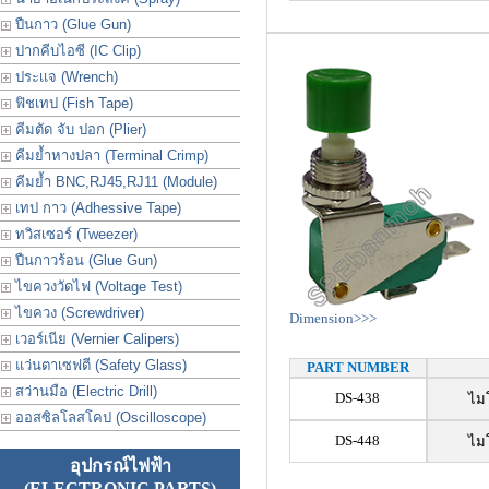
ปืนกาว (Glue Gun)
ปากคีบไอซี (IC Clip)
ประเเจ (Wrench)
ฟิชเทป (Fish Tape)
คีมตัด จับ ปอก (Plier)
คีมย้ำหางปลา (Terminal Crimp)
คีมย้ำ BNC,RJ45,RJ11 (Module)
เทป กาว (Adhessive Tape)
ทวิสเซอร์ (Tweezer)
ปืนกาวร้อน (Glue Gun)
ไขควงวัดไฟ (Voltage Test)
ไขควง (Screwdriver)
Dimension>>>
เวอร์เนีย (Vernier Calipers)
แว่นตาเซฟตี (Safety Glass)
PART NUMBER
สว่านมือ (Electric Drill)
DS-438
ไมโ
ออสซิลโลสโคป (Oscilloscope)
DS-448
ไมโ
อุปกรณ์ไฟฟ้า
(ELECTRONIC PARTS)