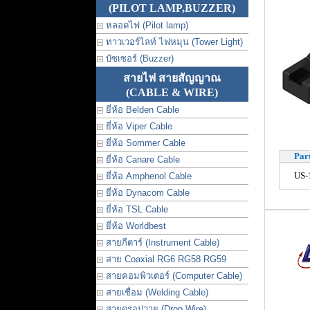
(PILOT LAMP,BUZZER)
หลอดไฟ (Pilot lamp)
ทาวเวอร์ไลท์ ไฟหมุน (Tower Light)
บัซเซอร์ (Buzzer)
สายไฟ สายสัญญาณ
(CABLE & WIRE)
ยี่ห้อ Belden Cable
ยี่ห้อ Viper Cable
ยี่ห้อ Sommer Cable
Par
ยี่ห้อ Canare Cable
US-
ยี่ห้อ Amphenol Cable
ยี่ห้อ Dynacom Cable
ยี่ห้อ TSL Cable
ยี่ห้อ Worldbest
สายกีตาร์ (Instrument Cable)
สาย Coaxial RG6 RG58 RG59
สายคอมพิวเตอร์ (Computer Cable)
สายเชื่อม (Welding Cable)
สายดรอปวาย (Drop Wire)