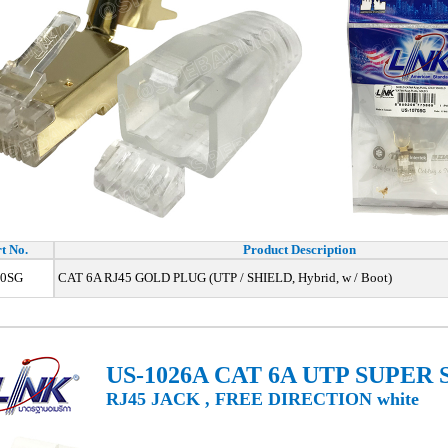
t No.
Product Description
70SG
CAT 6A RJ45 GOLD PLUG (UTP / SHIELD, Hybrid, w / Boot)
US-1026A CAT 6A UTP SUPER 
RJ45 JACK , FREE DIRECTION white