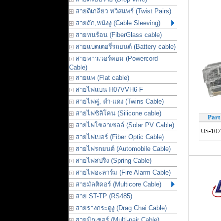
สายตีเกลียว ทวิสแพร์ (Twist Pairs)
สายถัก,หนังงู (Cable Sleeving)
สายทนร้อน (FiberGlass cable)
สายแบตเตอรี่รถยนต์ (Battery cable)
สายพาวเวอร์คอม (Powercord
Cable)
สายแพ (Flat cable)
สายไฟแบน H07VVH6-F
สายไฟคู่, ดำ-แดง (Twins Cable)
สายไฟซิลิโคน (Silicone cable)
Part
สายไฟโซลาเซลล์ (Solar PV Cable)
US-10
สายไฟเบอร์ (Fiber Optic Cable)
สายไฟรถยนต์ (Automobile Cable)
สายไฟสปริง (Spring Cable)
สายไฟอะลาร์ม (Fire Alarm Cable)
สายมัลติคอร์ (Multicore Cable)
สาย ST-TP (RS485)
สายรางกระดูงู (Drag Chai Cable)
สายมิกเซอร์ (Multi-pair Cable)