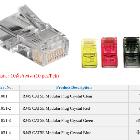
rk : 10ตัว/แพค (10 pcs/Pck)
art No.
Product Description
1001
RJ45 CAT5E Mpdular Plug Crystal Clear
1051-2
RJ45 CAT5E Mpdular Plug Crystal Red
1051-3
RJ45 CAT5E Mpdular Plug Crystal Green
เข
1051-4
RJ45 CAT5E Mpdular Plug Crystal Blue
น้