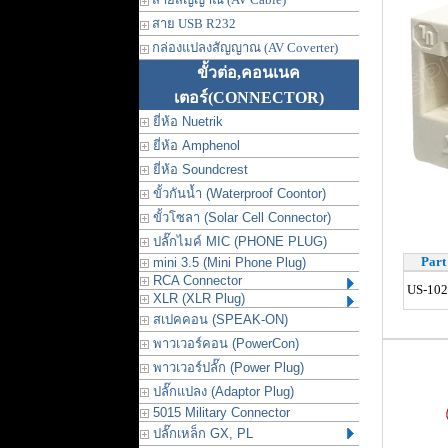
สาย USB R232
กล่องแปลงสัญญาณ (AV Coverter)
ขั้วต่อ,คอนเนค
เตอร์
(CONNECTOR)
ยี่ห้อ Nuetrik
ยี่ห้อ Amphenol
ยี่ห้อ Soundcrest
ขั้วกันน้ำ (Waterproof Coontor)
ขั้วโซลา (Solar Cell Connector)
ปลั๊กไมค์ MIC (PHONE PLUG)
Part
mini 3.5 (Mini Phone Plug)
RCA Connector
US-10
XLR (XLR Plug)
สเปคคอน (SPEAK-ON)
พาวเวอร์คอน (PowerCon)
พาวเวอร์ปลั๊ก (Power Plug)
ปลั๊กแปลง (Adaptor Plug)
5015 Military Connector
ปลั๊กเหล็ก GX, PL