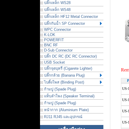
ปลั๊กเหล็ก WS28
ปลั๊กเหล็ก WS48
ปลั๊กเหล็ก HF12 Metal Connector
ปลั๊กกันน้ำ SP Connector
WPC Connector
K-LOK
POWERFIT
BNC RF
D-Sub Connector
ปลั๊ก DC RC (DC RC Connector)
USB Socket
ปลั๊กจุดบุหรี่ (Cigarete Lighter)
Rema
ปลั๊กกล้วย (Banana Plug)
P
ไบดิ้งโพส (Binding Post)
US-
ก้ามปู (Spade Plug)
แท็บลำโพง (Speaker Terminal)
US-
ก้ามปู (Spade Plug)
หน้ากาก (Aluminium Plate)
US-
RJ11 RJ45 และอุปกรณ์
US-