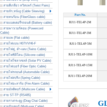
สายตีเกลียว ทวิสแพร์ (Twist Pairs)
สายถัก,หนังงู (Cable Sleeving)
Part No.
สายทนร้อน (FiberGlass cable)
RJ11-TEL4P-2M
สายแบตเตอรี่รถยนต์ (Battery cable)
สายพาวเวอร์คอม (Powercord
Cable)
RJ11-TEL4P-3M
สายแพ (Flat cable)
สายไฟแบน H07VVH6-F
RJ11-TEL4P-5M
สายไฟคู่, ดำ-แดง (Twins Cable)
RJ11-TEL4P-10M
สายไฟซิลิโคน (Silicone cable)
สายไฟโซลาเซลล์ (Solar PV Cable)
RJ11-TEL4P-15M
สายไฟเบอร์ (Fiber Optic Cable)
สายไฟรถยนต์ (Automobile Cable)
RJ11-TEL4P-20M
สายไฟสปริง (Spring Cable)
สายไฟอะลาร์ม (Fire Alarm Cable)
สายมัลติคอร์ (Multicore Cable)
สาย ST-TP (RS485)
สายรางกระดูงู (Drag Chai Cable)
GL
สายมิกเซอร์ (Multi-pair Cable)