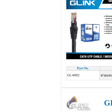
Part No.
GL-6002
สายแลน 
G