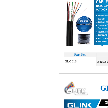
Part No.
GL-5013
สายแลน 
G