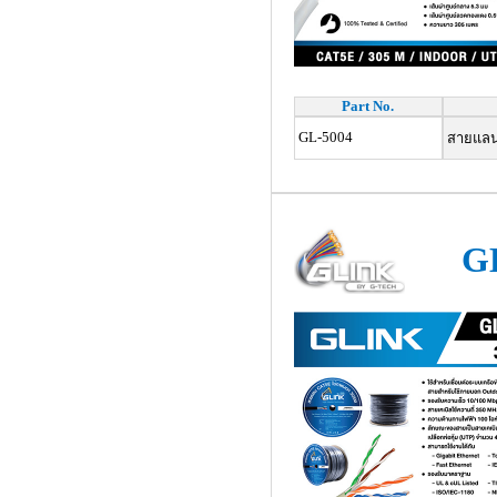
Part No.
GL-5004
สายแลน 
G