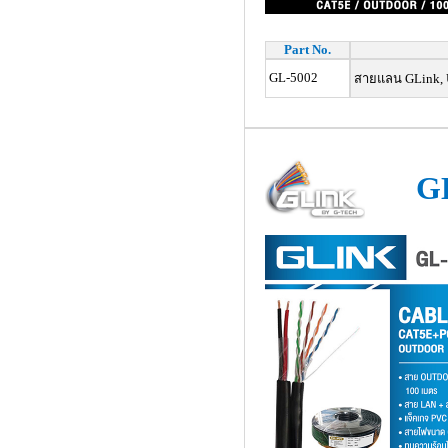
Part No.
GL-5002
สายแลน GLink, 
G