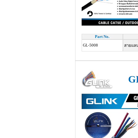
Part No.
GL-5008
สายแลน 
G