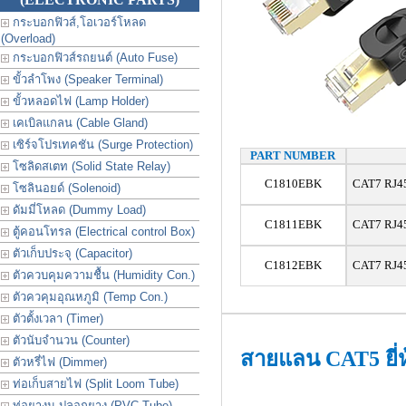
กระบอกฟิวส์,โอเวอร์โหลด
(Overload)
กระบอกฟิวส์รถยนต์ (Auto Fuse)
ขั้วลำโพง (Speaker Terminal)
ขั้วหลอดไฟ (Lamp Holder)
เคเบิลแกลน (Cable Gland)
เซิร์จโปรเทคชัน (Surge Protection)
PART NUMBER
โซลิดสเตท (Solid State Relay)
C1810EBK
CAT7 RJ45 
โซลินอยด์ (Solenoid)
ดัมมี่โหลด (Dummy Load)
C1811EBK
CAT7 RJ45 
ตู้คอนโทรล (Electrical control Box)
ตัวเก็บประจุ (Capacitor)
C1812EBK
CAT7 RJ45 
ตัวควบคุมความชื้น (Humidity Con.)
ตัวควคุมอุณหภูมิ (Temp Con.)
ตัวตั้งเวลา (Timer)
ตัวนับจำนวน (Counter)
สายแลน CAT5 ยี
ตัวหรี่ไฟ (Dimmer)
ท่อเก็บสายไฟ (Split Loom Tube)
ท่อยางม ปลอกยาง (PVC Tube)