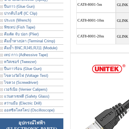
CAT8-8001-5m
GLINK 
ปืนกาว (Glue Gun)
ปากคีบไอซี (IC Clip)
ประเเจ (Wrench)
CAT8-8001-10m
GLINK 
ฟิชเทป (Fish Tape)
คีมตัด จับ ปอก (Plier)
CAT8-8001-20m
GLINK 
คีมย้ำหางปลา (Terminal Crimp)
คีมย้ำ BNC,RJ45,RJ11 (Module)
เทป กาว (Adhessive Tape)
ทวิสเซอร์ (Tweezer)
ปืนกาวร้อน (Glue Gun)
ไขควงวัดไฟ (Voltage Test)
ไขควง (Screwdriver)
เวอร์เนีย (Vernier Calipers)
แว่นตาเซฟตี (Safety Glass)
สว่านมือ (Electric Drill)
ออสซิลโลสโคป (Oscilloscope)
อุปกรณ์ไฟฟ้า
(ELECTRONIC PARTS)