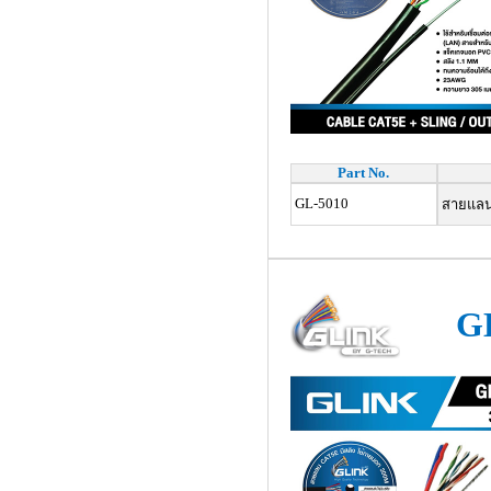
Part No.
GL-5010
สายแลน 
G