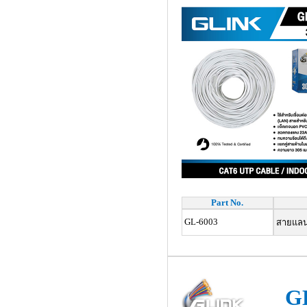
Part No.
GL-6003
สายแลน 
G