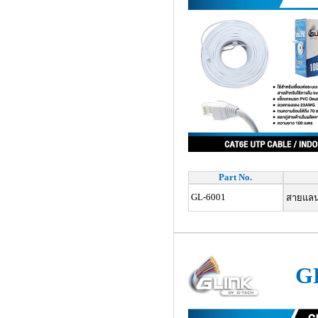
Part No.
GL-6001
สายแลน 
G