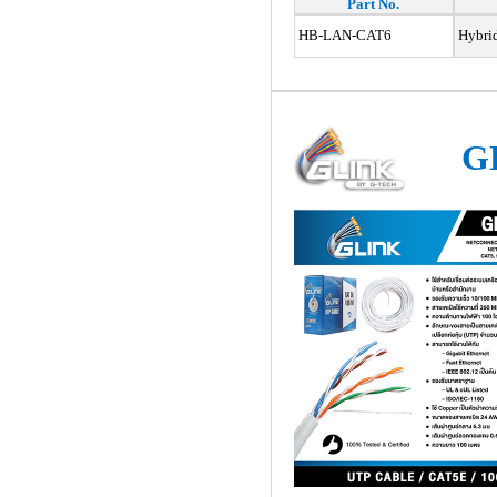
Part No.
HB-LAN-CAT6
Hybrid
G