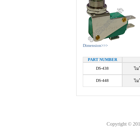
Dimension>>>
PART NUMBER
DS-438
ไมโ
DS-448
ไมโ
Copyright © 201