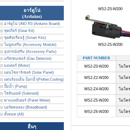
WS2-Z0-W200
อาร์ดูโน่
(Arduino)
อาร์ดูโน่ UNO R3 (Arduino Board)
ชุดเกียร์ (Gear Kit)
ชุดคิทเรียนรู้ (Smart Kits)
โมดูลเสริม (Accessory Module)
WS2-Z5-W200
อุปกรณ์เสริม (Accessory Parts)
PART NUMBER
แก๊สเซนเซอร์ (Gas Detector)
มอเตอร์ (Motor)
WS2-Z0-W200
ไมโครสว
แผ่นโซลาร์เซลล์ (Solar Panel)
WS2-Z2-W200
ไมโครสว
แผ่นร้อนเย็น บ็อกน้ำ(Peltier,Cooling)
ปั๊มน้ำ (Pump)
WS2-Z4-W200
ไมโครสว
โซลินอยด์ (Solenoid)
พาแนลมิเตอร์ (Panel Meter)
WS2-Z5-W200
ไมโครสว
บอร์ดทอลอง (Breadboard)
WS2-Z6-W200
ไมโครสว
ทั้งหมด (All)
อื่นๆ