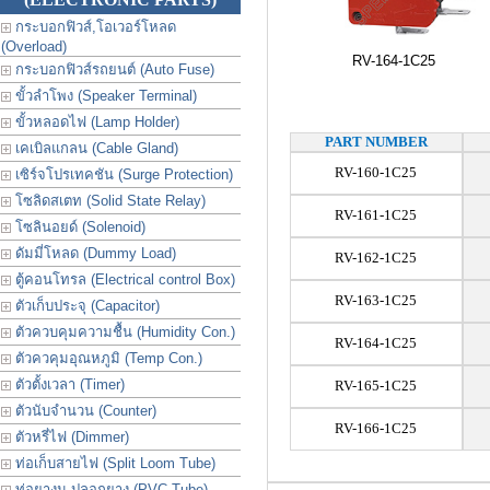
กระบอกฟิวส์,โอเวอร์โหลด
(Overload)
RV-164-1C25
กระบอกฟิวส์รถยนต์ (Auto Fuse)
ขั้วลำโพง (Speaker Terminal)
ขั้วหลอดไฟ (Lamp Holder)
PART NUMBER
เคเบิลแกลน (Cable Gland)
RV-160-1C25
เซิร์จโปรเทคชัน (Surge Protection)
โซลิดสเตท (Solid State Relay)
RV-161-1C25
โซลินอยด์ (Solenoid)
ดัมมี่โหลด (Dummy Load)
RV-162-1C25
ตู้คอนโทรล (Electrical control Box)
RV-163-1C25
ตัวเก็บประจุ (Capacitor)
ตัวควบคุมความชื้น (Humidity Con.)
RV-164-1C25
ตัวควคุมอุณหภูมิ (Temp Con.)
ตัวตั้งเวลา (Timer)
RV-165-1C25
ตัวนับจำนวน (Counter)
RV-166-1C25
ตัวหรี่ไฟ (Dimmer)
ท่อเก็บสายไฟ (Split Loom Tube)
ท่อยางม ปลอกยาง (PVC Tube)