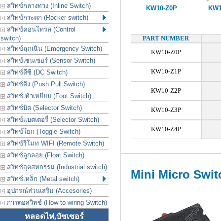
สวิทช์กลางทาง (Inline Switch)
KW10-Z0P
KW1
สวิทช์กระดก (Rocker switch)
สวิทช์คอนโทรล (Control
switch)
PART NUMBER
สวิทช์ฉุกเฉิน (Emergency Switch)
KW10-Z0P
สวิทช์เซนเซอร์ (Sensor Switch)
KW10-Z1P
สวิทช์ดีซี (DC Switch)
สวิทช์ดึง (Push Pull Switch)
KW10-Z2P
สวิทช์เท้าเหยียบ (Foot Switch)
สวิทช์บิด (Selector Switch)
KW10-Z3P
สวิทช์แบตเตอรี่ (Selector Switch)
KW10-Z4P
สวิทช์โยก (Toggle Switch)
สวิทช์รีโมท WIFI (Remote Switch)
สวิทช์ลูกลอย (Float Switch)
สวิทช์อุตสหกรรม (Industrial switch)
Mini Micro Swit
สวิทช์เหล็ก (Metal switch)
อุปกรณ์ส่วนเสริม (Accesories)
การต่อสวิทช์ (How to wiring Switch)
หลอดไฟ,บัซเซอร์