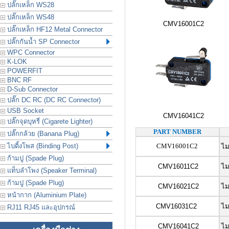
ปลั๊กเหล็ก WS28
ปลั๊กเหล็ก WS48
CMV16001C2
ปลั๊กเหล็ก HF12 Metal Connector
ปลั๊กกันน้ำ SP Connector
WPC Connector
K-LOK
POWERFIT
BNC RF
D-Sub Connector
ปลั๊ก DC RC (DC RC Connector)
USB Socket
CMV16041C2
ปลั๊กจุดบุหรี่ (Cigarete Lighter)
PART NUMBER
ปลั๊กกล้วย (Banana Plug)
ไบดิ้งโพส (Binding Post)
CMV16001C2
ไม
ก้ามปู (Spade Plug)
CMV16011C2
ไม
แท็บลำโพง (Speaker Terminal)
ก้ามปู (Spade Plug)
CMV16021C2
ไม
หน้ากาก (Aluminium Plate)
CMV16031C2
ไม
RJ11 RJ45 และอุปกรณ์
CMV16041C2
ไม