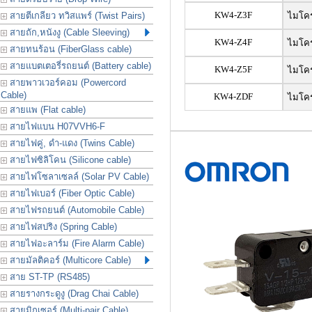
KW4-Z3F
สายตีเกลียว ทวิสแพร์ (Twist Pairs)
ไมโครสว
สายถัก,หนังงู (Cable Sleeving)
KW4-Z4F
ไมโครสว
สายทนร้อน (FiberGlass cable)
สายแบตเตอรี่รถยนต์ (Battery cable)
KW4-Z5F
ไมโครสว
สายพาวเวอร์คอม (Powercord
Cable)
KW4-ZDF
ไมโครสว
สายแพ (Flat cable)
สายไฟแบน H07VVH6-F
สายไฟคู่, ดำ-แดง (Twins Cable)
สายไฟซิลิโคน (Silicone cable)
สายไฟโซลาเซลล์ (Solar PV Cable)
สายไฟเบอร์ (Fiber Optic Cable)
สายไฟรถยนต์ (Automobile Cable)
สายไฟสปริง (Spring Cable)
สายไฟอะลาร์ม (Fire Alarm Cable)
สายมัลติคอร์ (Multicore Cable)
สาย ST-TP (RS485)
สายรางกระดูงู (Drag Chai Cable)
สายมิกเซอร์ (Multi-pair Cable)