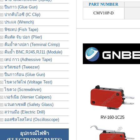
PART NUMBER
ปืนกาว (Glue Gun)
CMV10P-D
ปากคีบไอซี (IC Clip)
ประเเจ (Wrench)
ฟิชเทป (Fish Tape)
คีมตัด จับ ปอก (Plier)
คีมย้ำหางปลา (Terminal Crimp)
คีมย้ำ BNC,RJ45,RJ11 (Module)
เทป กาว (Adhessive Tape)
ทวิสเซอร์ (Tweezer)
ปืนกาวร้อน (Glue Gun)
ไขควงวัดไฟ (Voltage Test)
ไขควง (Screwdriver)
เวอร์เนีย (Vernier Calipers)
แว่นตาเซฟตี (Safety Glass)
สว่านมือ (Electric Drill)
RV-160-1C25
ออสซิลโลสโคป (Oscilloscope)
อุปกรณ์ไฟฟ้า
(ELECTRONIC PARTS)