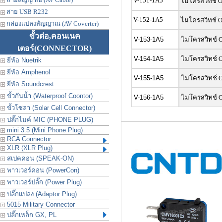
V-151-1A5
ไมโครสวิทช์ 
สาย USB R232
V-152-1A5
ไมโครสวิทช์ 
กล่องแปลงสัญญาณ (AV Coverter)
ขั้วต่อ,คอนเนค
V-153-1A5
ไมโครสวิทช์ 
เตอร์
(CONNECTOR)
V-154-1A5
ไมโครสวิทช์ 
ยี่ห้อ Nuetrik
ยี่ห้อ Amphenol
V-155-1A5
ไมโครสวิทช์ 
ยี่ห้อ Soundcrest
ขั้วกันน้ำ (Waterproof Coontor)
V-156-1A5
ไมโครสวิทช์ 
ขั้วโซลา (Solar Cell Connector)
ปลั๊กไมค์ MIC (PHONE PLUG)
mini 3.5 (Mini Phone Plug)
RCA Connector
XLR (XLR Plug)
สเปคคอน (SPEAK-ON)
พาวเวอร์คอน (PowerCon)
พาวเวอร์ปลั๊ก (Power Plug)
ปลั๊กแปลง (Adaptor Plug)
5015 Military Connector
ปลั๊กเหล็ก GX, PL