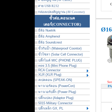
สาย USB R232
กล่องแปลงสัญญาณ (AV Coverter)
ขั้วต่อ,คอนเนค
เตอร์
(CONNECTOR)
Ø16
ยี่ห้อ Nuetrik
ยี่ห้อ Amphenol
ยี่ห้อ Soundcrest
ขั้วกันน้ำ (Waterproof Coontor)
ขั้วโซลา (Solar Cell Connector)
ปลั๊กไมค์ MIC (PHONE PLUG)
mini 3.5 (Mini Phone Plug)
RCA Connector
XLR (XLR Plug)
สเปคคอน (SPEAK-ON)
See
พาวเวอร์คอน (PowerCon)
PA
พาวเวอร์ปลั๊ก (Power Plug)
ปลั๊กแปลง (Adaptor Plug)
5015 Military Connector
ปลั๊กเหล็ก GX, PL