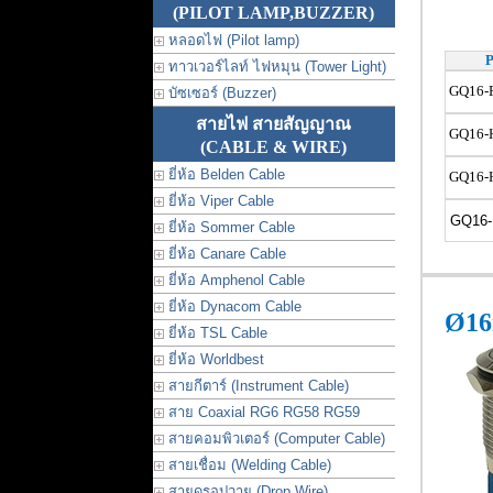
(PILOT LAMP,BUZZER)
หลอดไฟ (Pilot lamp)
P
ทาวเวอร์ไลท์ ไฟหมุน (Tower Light)
GQ16-
บัซเซอร์ (Buzzer)
สายไฟ สายสัญญาณ
GQ16-
(CABLE & WIRE)
ยี่ห้อ Belden Cable
GQ16-
ยี่ห้อ Viper Cable
GQ16-
ยี่ห้อ Sommer Cable
ยี่ห้อ Canare Cable
ยี่ห้อ Amphenol Cable
ยี่ห้อ Dynacom Cable
Ø16
ยี่ห้อ TSL Cable
ยี่ห้อ Worldbest
สายกีตาร์ (Instrument Cable)
สาย Coaxial RG6 RG58 RG59
สายคอมพิวเตอร์ (Computer Cable)
สายเชื่อม (Welding Cable)
สายดรอปวาย (Drop Wire)