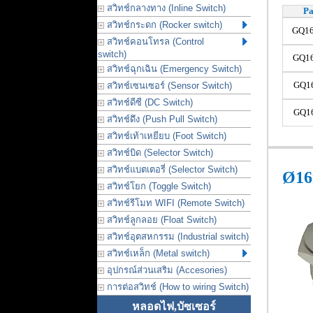
สวิทช์กลางทาง (Inline Switch)
Pa
สวิทช์กระดก (Rocker switch)
GQ16
สวิทช์คอนโทรล (Control
switch)
GQ16
สวิทช์ฉุกเฉิน (Emergency Switch)
GQ16
สวิทช์เซนเซอร์ (Sensor Switch)
สวิทช์ดีซี (DC Switch)
GQ16
สวิทช์ดึง (Push Pull Switch)
สวิทช์เท้าเหยียบ (Foot Switch)
สวิทช์บิด (Selector Switch)
สวิทช์แบตเตอรี่ (Selector Switch)
Ø16
สวิทช์โยก (Toggle Switch)
สวิทช์รีโมท WIFI (Remote Switch)
สวิทช์ลูกลอย (Float Switch)
สวิทช์อุตสหกรรม (Industrial switch)
สวิทช์เหล็ก (Metal switch)
อุปกรณ์ส่วนเสริม (Accesories)
การต่อสวิทช์ (How to wiring Switch)
หลอดไฟ,บัซเซอร์