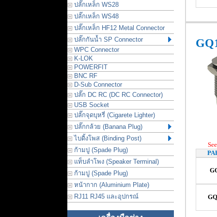
ปลั๊กเหล็ก WS28
ปลั๊กเหล็ก WS48
ปลั๊กเหล็ก HF12 Metal Connector
ปลั๊กกันน้ำ SP Connector
GQ1
WPC Connector
K-LOK
POWERFIT
BNC RF
D-Sub Connector
ปลั๊ก DC RC (DC RC Connector)
USB Socket
ปลั๊กจุดบุหรี่ (Cigarete Lighter)
ปลั๊กกล้วย (Banana Plug)
ไบดิ้งโพส (Binding Post)
See
ก้ามปู (Spade Plug)
PA
แท็บลำโพง (Speaker Terminal)
G
ก้ามปู (Spade Plug)
หน้ากาก (Aluminium Plate)
RJ11 RJ45 และอุปกรณ์
GQ