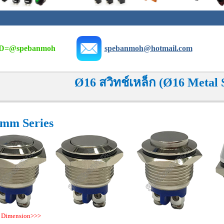
D=
@spebanmoh
spebanmoh@hotmail.com
Ø16 สวิทช์เหล็ก (Ø16 Metal 
mm Series
 Dimension>>>