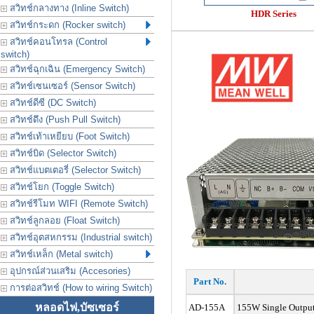
สวิทช์กลางทาง (Inline Switch)
HDR Series
สวิทช์กระดก (Rocker switch)
สวิทช์คอนโทรล (Control
switch)
สวิทช์ฉุกเฉิน (Emergency Switch)
สวิทช์เซนเซอร์ (Sensor Switch)
สวิทช์ดีซี (DC Switch)
สวิทช์ดึง (Push Pull Switch)
สวิทช์เท้าเหยียบ (Foot Switch)
สวิทช์บิด (Selector Switch)
สวิทช์แบตเตอรี่ (Selector Switch)
สวิทช์โยก (Toggle Switch)
สวิทช์รีโมท WIFI (Remote Switch)
สวิทช์ลูกลอย (Float Switch)
สวิทช์อุตสหกรรม (Industrial switch)
สวิทช์เหล็ก (Metal switch)
อุปกรณ์ส่วนเสริม (Accesories)
Part No.
การต่อสวิทช์ (How to wiring Switch)
หลอดไฟ,บัซเซอร์
AD-155A
155W Single Output 