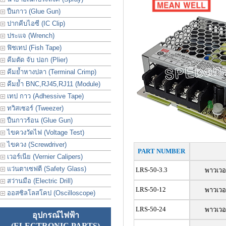
ปืนกาว (Glue Gun)
ปากคีบไอซี (IC Clip)
ประเเจ (Wrench)
ฟิชเทป (Fish Tape)
คีมตัด จับ ปอก (Plier)
คีมย้ำหางปลา (Terminal Crimp)
คีมย้ำ BNC,RJ45,RJ11 (Module)
เทป กาว (Adhessive Tape)
ทวิสเซอร์ (Tweezer)
ปืนกาวร้อน (Glue Gun)
ไขควงวัดไฟ (Voltage Test)
ไขควง (Screwdriver)
PART NUMBER
เวอร์เนีย (Vernier Calipers)
แว่นตาเซฟตี (Safety Glass)
LRS-50-3.3
พาวเวอ
สว่านมือ (Electric Drill)
LRS-50-12
พาวเวอ
ออสซิลโลสโคป (Oscilloscope)
LRS-50-24
พาวเวอ
อุปกรณ์ไฟฟ้า
(ELECTRONIC PARTS)