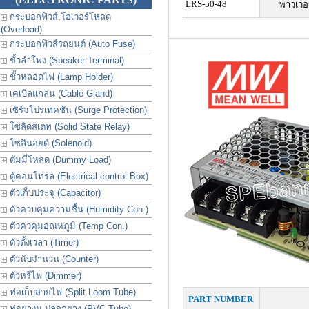
LRS-50-48
พาวเวอ
กระบอกฟิวส์,โอเวอร์โหลด
(Overload)
กระบอกฟิวส์รถยนต์ (Auto Fuse)
ขั้วลำโพง (Speaker Terminal)
ขั้วหลอดไฟ (Lamp Holder)
เคเบิลแกลน (Cable Gland)
เซิร์จโปรเทคชัน (Surge Protection)
โซลิดสเตท (Solid State Relay)
โซลินอยด์ (Solenoid)
ดัมมี่โหลด (Dummy Load)
ตู้คอนโทรล (Electrical control Box)
ตัวเก็บประจุ (Capacitor)
ตัวควบคุมความชื้น (Humidity Con.)
ตัวควคุมอุณหภูมิ (Temp Con.)
ตัวตั้งเวลา (Timer)
ตัวนับจำนวน (Counter)
ตัวหรี่ไฟ (Dimmer)
ท่อเก็บสายไฟ (Split Loom Tube)
PART NUMBER
ท่อยางม ปลอกยาง (PVC Tube)