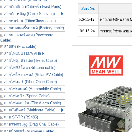
สายตีเกลียว ทวิสแพร์ (Twist Pairs)
Part No.
สายถัก,หนังงู (Cable Sleeving)
RS-15-12
พาวเวอร์ซัพพลาย 
สายทนร้อน (FiberGlass cable)
สายแบตเตอรี่รถยนต์ (Battery cable)
RS-15-24
พาวเวอร์ซัพพลาย
สายพาวเวอร์คอม (Powercord
Cable)
สายแพ (Flat cable)
สายไฟแบน H07VVH6-F
สายไฟคู่, ดำ-แดง (Twins Cable)
สายไฟซิลิโคน (Silicone cable)
สายไฟโซลาเซลล์ (Solar PV Cable)
สายไฟเบอร์ (Fiber Optic Cable)
สายไฟรถยนต์ (Automobile Cable)
สายไฟสปริง (Spring Cable)
สายไฟอะลาร์ม (Fire Alarm Cable)
สายมัลติคอร์ (Multicore Cable)
สาย ST-TP (RS485)
สายรางกระดูงู (Drag Chai Cable)
สายมิกเซอร์ (Multi-pair Cable)