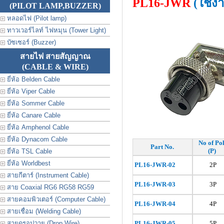
PL16-JWR
(ใช้ง
(PILOT LAMP,BUZZER)
หลอดไฟ (Pilot lamp)
ทาวเวอร์ไลท์ ไฟหมุน (Tower Light)
บัซเซอร์ (Buzzer)
สายไฟ สายสัญญาณ
(CABLE & WIRE)
ยี่ห้อ Belden Cable
ยี่ห้อ Viper Cable
ยี่ห้อ Sommer Cable
ยี่ห้อ Canare Cable
ยี่ห้อ Amphenol Cable
ยี่ห้อ Dynacom Cable
No of Po
Part No.
(P)
ยี่ห้อ TSL Cable
ยี่ห้อ Worldbest
PL16-JWR-02
2P
สายกีตาร์ (Instrument Cable)
PL
16-JWR-03
3P
สาย Coaxial RG6 RG58 RG59
สายคอมพิวเตอร์ (Computer Cable)
PL
16-JWR-04
4P
สายเชื่อม (Welding Cable)
สายดรอปวาย (Drop Wire)
PL
16-JWR-05
5P