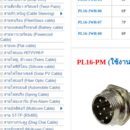
สายตีเกลียว ทวิสแพร์ (Twist Pairs)
PL
16-JWR-06
6P
สายถัก,หนังงู (Cable Sleeving)
สายทนร้อน (FiberGlass cable)
PL
16-JWR-07
7P
สายแบตเตอรี่รถยนต์ (Battery cable)
PL
16-JWR-08
8P
สายพาวเวอร์คอม (Powercord
Cable)
สายแพ (Flat cable)
สายไฟแบน H07VVH6-F
สายไฟคู่, ดำ-แดง (Twins Cable)
PL16-PM
(ใช้งา
สายไฟซิลิโคน (Silicone cable)
สายไฟโซลาเซลล์ (Solar PV Cable)
สายไฟเบอร์ (Fiber Optic Cable)
สายไฟรถยนต์ (Automobile Cable)
สายไฟสปริง (Spring Cable)
สายไฟอะลาร์ม (Fire Alarm Cable)
สายมัลติคอร์ (Multicore Cable)
สาย ST-TP (RS485)
สายรางกระดูงู (Drag Chai Cable)
สายมิกเซอร์ (Multi-pair Cable)