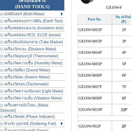
เครื่องมือช่าง
(HAND TOOLS)
GX16W-F
มัลติมิเตอร์ (Multi-Meter)
No of Pol
Part No.
เครื่องทดสอบกราวด์ดิน (Earth Test)
(P)
เครื่องทดสอบฉนวน (Insulation test)
GX16W-M02P
2P
เครื่องทดสอบ RCD, ELCB (tester)
GX16W-M03P
3P
เครื่องพิมพ์ปลอกสาย (Tube Marker)
เครื่องวัดระยะ (Distance Meter)
GX16W-M04P
4P
เครื่องวัดอุณหภูมิ (Thermometer)
เครื่องวัดความชื้น (Humidity Meter)
GX16W-M05P
5P
เครื่องวัดสียง (Sound Meter)
GX16W-M06P
6P
เครื่องวัดลม (Anemo Meter)
เครื่องวัดรอบ (Tachometer)
GX16W-M07P
7P
เครื่องวัดความเข้มแสง (Light Meter)
เครื่องวัดความสั่น (Vibration Meter)
GX16W-M08P
8P
เครื่องตรวจจับโลหะ (Metal
GX16W-M10P
10P
Detector)
เครื่องวัดเฟส (Phase Indicator)
หัวแร้ง อุปกรณ์ (Soldering Part)
GX16W-F02P
2P
น้ำยาอเนกประสงค์ (Spray)