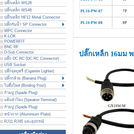
ปลั๊กเหล็ก WS28
ปลั๊กเหล็ก WS48
PL16
-PW-07
7P
ปลั๊กเหล็ก HF12 Metal Connector
PL16
-PW-08
8P
ปลั๊กกันน้ำ SP Connector
WPC Connector
K-LOK
POWERFIT
BNC RF
D-Sub Connector
ปลั๊กเหล็ก 16มม
ปลั๊ก DC RC (DC RC Connector)
USB Socket
ปลั๊กจุดบุหรี่ (Cigarete Lighter)
ปลั๊กกล้วย (Banana Plug)
ไบดิ้งโพส (Binding Post)
ก้ามปู (Spade Plug)
แท็บลำโพง (Speaker Terminal)
GX16W-M
ก้ามปู (Spade Plug)
หน้ากาก (Aluminium Plate)
RJ11 RJ45 และอุปกรณ์