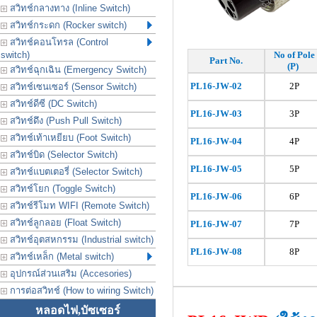
สวิทช์กลางทาง (Inline Switch)
สวิทช์กระดก (Rocker switch)
สวิทช์คอนโทรล (Control
switch)
No of Pole
Part No.
(P)
สวิทช์ฉุกเฉิน (Emergency Switch)
PL16-JW-02
2P
สวิทช์เซนเซอร์ (Sensor Switch)
สวิทช์ดีซี (DC Switch)
PL
16-JW-03
3P
สวิทช์ดึง (Push Pull Switch)
สวิทช์เท้าเหยียบ (Foot Switch)
PL
16-JW-04
4P
สวิทช์บิด (Selector Switch)
PL
16-JW-05
5P
สวิทช์แบตเตอรี่ (Selector Switch)
สวิทช์โยก (Toggle Switch)
PL
16-JW-06
6P
สวิทช์รีโมท WIFI (Remote Switch)
สวิทช์ลูกลอย (Float Switch)
PL
16-JW-07
7P
สวิทช์อุตสหกรรม (Industrial switch)
PL
16-JW-08
8P
สวิทช์เหล็ก (Metal switch)
อุปกรณ์ส่วนเสริม (Accesories)
การต่อสวิทช์ (How to wiring Switch)
หลอดไฟ,บัซเซอร์