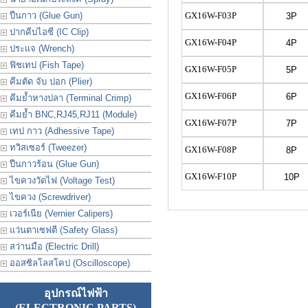
ปืนกาว (Glue Gun)
GX16W-F03P
3P
ปากคีบไอซี (IC Clip)
GX16W-F04P
4P
ประเเจ (Wrench)
ฟิชเทป (Fish Tape)
GX16W-F05P
5P
คีมตัด จับ ปอก (Plier)
GX16W-F06P
6P
คีมย้ำหางปลา (Terminal Crimp)
คีมย้ำ BNC,RJ45,RJ11 (Module)
GX16W-F07P
7P
เทป กาว (Adhessive Tape)
ทวิสเซอร์ (Tweezer)
GX16W-F08P
8P
ปืนกาวร้อน (Glue Gun)
GX16W-F10P
10P
ไขควงวัดไฟ (Voltage Test)
ไขควง (Screwdriver)
เวอร์เนีย (Vernier Calipers)
แว่นตาเซฟตี (Safety Glass)
สว่านมือ (Electric Drill)
ออสซิลโลสโคป (Oscilloscope)
อุปกรณ์ไฟฟ้า
(ELECTRONIC PARTS)