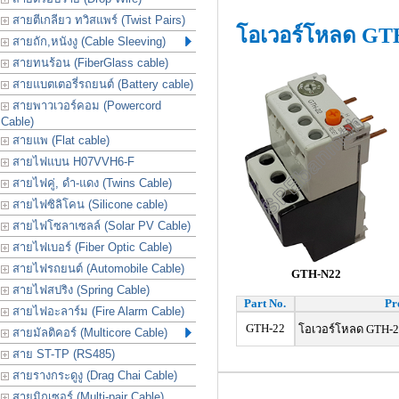
สายตีเกลียว ทวิสแพร์ (Twist Pairs)
โอเวอร์โหลด GT
สายถัก,หนังงู (Cable Sleeving)
สายทนร้อน (FiberGlass cable)
สายแบตเตอรี่รถยนต์ (Battery cable)
สายพาวเวอร์คอม (Powercord
Cable)
สายแพ (Flat cable)
สายไฟแบน H07VVH6-F
สายไฟคู่, ดำ-แดง (Twins Cable)
สายไฟซิลิโคน (Silicone cable)
สายไฟโซลาเซลล์ (Solar PV Cable)
สายไฟเบอร์ (Fiber Optic Cable)
สายไฟรถยนต์ (Automobile Cable)
GTH-N22
สายไฟสปริง (Spring Cable)
Part No.
Pr
สายไฟอะลาร์ม (Fire Alarm Cable)
GTH-22
โอเวอร์โหลด GTH-22
สายมัลติคอร์ (Multicore Cable)
สาย ST-TP (RS485)
สายรางกระดูงู (Drag Chai Cable)
สายมิกเซอร์ (Multi-pair Cable)