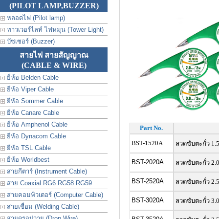
(PILOT LAMP,BUZZER)
หลอดไฟ (Pilot lamp)
ทาวเวอร์ไลท์ ไฟหมุน (Tower Light)
บัซเซอร์ (Buzzer)
สายไฟ สายสัญญาณ
(CABLE & WIRE)
ยี่ห้อ Belden Cable
ยี่ห้อ Viper Cable
ยี่ห้อ Sommer Cable
ยี่ห้อ Canare Cable
ยี่ห้อ Amphenol Cable
Part No.
ยี่ห้อ Dynacom Cable
BST-1520A
ลวดซับตะกั่ว 1.
ยี่ห้อ TSL Cable
ยี่ห้อ Worldbest
BST-2020A
ลวดซับตะกั่ว 2.
สายกีตาร์ (Instrument Cable)
BST-2520A
ลวดซับตะกั่ว 2.
สาย Coaxial RG6 RG58 RG59
สายคอมพิวเตอร์ (Computer Cable)
BST-3020A
ลวดซับตะกั่ว 3.
สายเชื่อม (Welding Cable)
สายดรอปวาย (Drop Wire)