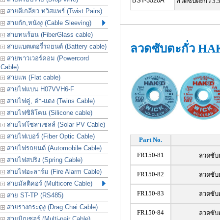
BST-3520A
ลวดซับตะกั่ว 3.
สายตีเกลียว ทวิสแพร์ (Twist Pairs)
สายถัก,หนังงู (Cable Sleeving)
สายทนร้อน (FiberGlass cable)
ลวดซับตะกั่ว HA
สายแบตเตอรี่รถยนต์ (Battery cable)
สายพาวเวอร์คอม (Powercord
Cable)
สายแพ (Flat cable)
สายไฟแบน H07VVH6-F
สายไฟคู่, ดำ-แดง (Twins Cable)
สายไฟซิลิโคน (Silicone cable)
สายไฟโซลาเซลล์ (Solar PV Cable)
สายไฟเบอร์ (Fiber Optic Cable)
Part No.
สายไฟรถยนต์ (Automobile Cable)
FR150-81
ลวดซับต
สายไฟสปริง (Spring Cable)
สายไฟอะลาร์ม (Fire Alarm Cable)
FR150-82
ลวดซับต
สายมัลติคอร์ (Multicore Cable)
FR150-83
ลวดซับต
สาย ST-TP (RS485)
สายรางกระดูงู (Drag Chai Cable)
FR150-84
ลวดซับต
สายมิกเซอร์ (Multi-pair Cable)