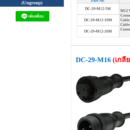
Part No.
(Ungroup)
DC-29-M12-5M
M12 Wa
Conne
DC-29-M12-10M
Cable:
Cable
Curren
DC-29-M12-20M
DC-29-M16
(เกลี