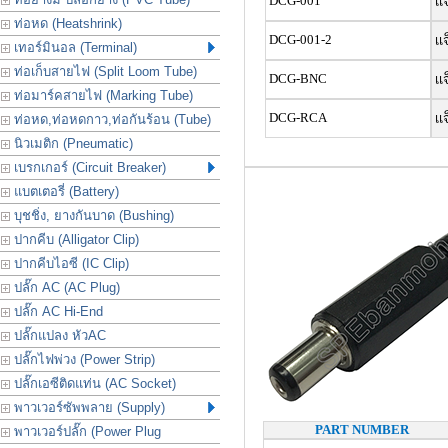
DCG-001
เเจ
ท่อหด (Heatshrink)
DCG-001-2
เเจ
เทอร์มินอล (Terminal)
ท่อเก็บสายไฟ (Split Loom Tube)
DCG-BNC
เเ
ท่อมาร์คสายไฟ (Marking Tube)
DCG-RCA
เเ
ท่อหด,ท่อหดกาว,ท่อกันร้อน (Tube)
นิวเมติก (Pneumatic)
เบรกเกอร์ (Circuit Breaker)
แบตเตอรี่ (Battery)
บุชชิ่ง, ยางกันบาด (Bushing)
ปากคีบ (Alligator Clip)
ปากคีบไอซี (IC Clip)
ปลั๊ก AC (AC Plug)
ปลั๊ก AC Hi-End
ปลั๊กแปลง หัวAC
ปลั๊กไฟพ่วง (Power Strip)
ปลั๊กเอซีติดแท่น (AC Socket)
พาวเวอร์ซัพพลาย (Supply)
PART NUMBER
พาวเวอร์ปลั๊ก (Power Plug