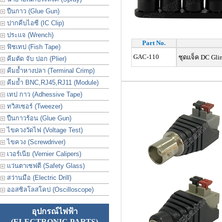
ปืนกาว (Glue Gun)
ปากคีบไอซี (IC Clip)
ประเเจ (Wrench)
Part No.
ฟิชเทป (Fish Tape)
GAC-110
ชุดแจ็ค DC Glin
คีมตัด จับ ปอก (Plier)
คีมย้ำหางปลา (Terminal Crimp)
คีมย้ำ BNC,RJ45,RJ11 (Module)
เทป กาว (Adhessive Tape)
ทวิสเซอร์ (Tweezer)
ปืนกาวร้อน (Glue Gun)
ไขควงวัดไฟ (Voltage Test)
ไขควง (Screwdriver)
เวอร์เนีย (Vernier Calipers)
แว่นตาเซฟตี (Safety Glass)
สว่านมือ (Electric Drill)
ออสซิลโลสโคป (Oscilloscope)
อุปกรณ์ไฟฟ้า
(ELECTRONIC PARTS)