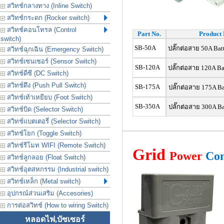
สวิทช์กลางทาง (Inline Switch)
สวิทช์กระดก (Rocker switch)
สวิทช์คอนโทรล (Control
Part No.
Product 
switch)
SB-50A
ปลั๊กต่อสาย 50A Bat
สวิทช์ฉุกเฉิน (Emergency Switch)
สวิทช์เซนเซอร์ (Sensor Switch)
SB-120A
ปลั๊กต่อสาย 120A Ba
สวิทช์ดีซี (DC Switch)
สวิทช์ดึง (Push Pull Switch)
SB-175A
ปลั๊กต่อสาย 175A Ba
สวิทช์เท้าเหยียบ (Foot Switch)
SB-350A
ปลั๊กต่อสาย 300A Ba
สวิทช์บิด (Selector Switch)
สวิทช์แบตเตอรี่ (Selector Switch)
สวิทช์โยก (Toggle Switch)
สวิทช์รีโมท WIFI (Remote Switch)
Grid
Power
Con
สวิทช์ลูกลอย (Float Switch)
สวิทช์อุตสหกรรม (Industrial switch)
สวิทช์เหล็ก (Metal switch)
อุปกรณ์ส่วนเสริม (Accesories)
การต่อสวิทช์ (How to wiring Switch)
หลอดไฟ,บัซเซอร์