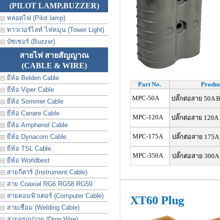
(PILOT LAMP,BUZZER)
หลอดไฟ (Pilot lamp)
ทาวเวอร์ไลท์ ไฟหมุน (Tower Light)
บัซเซอร์ (Buzzer)
สายไฟ สายสัญญาณ
(CABLE & WIRE)
ยี่ห้อ Belden Cable
Part No.
Produc
ยี่ห้อ Viper Cable
MPC-50A
ปลั๊กต่อสาย 50A B
ยี่ห้อ Sommer Cable
ยี่ห้อ Canare Cable
MPC-120A
ปลั๊กต่อสาย 120A 
ยี่ห้อ Amphenol Cable
MPC-175A
ยี่ห้อ Dynacom Cable
ปลั๊กต่อสาย 175A
ยี่ห้อ TSL Cable
MPC-350A
ปลั๊กต่อสาย 300A
ยี่ห้อ Worldbest
สายกีตาร์ (Instrument Cable)
สาย Coaxial RG6 RG58 RG59
สายคอมพิวเตอร์ (Computer Cable)
XT60 Plug
สายเชื่อม (Welding Cable)
สายดรอปวาย (Drop Wire)