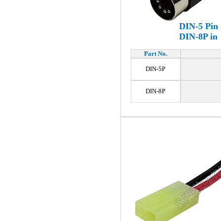
DIN-5 Pin
DIN-
8P in
Part No.
DIN-5P
DIN-8P