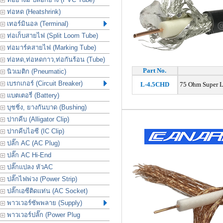
ท่อหด (Heatshrink)
เทอร์มินอล (Terminal)
ท่อเก็บสายไฟ (Split Loom Tube)
ท่อมาร์คสายไฟ (Marking Tube)
ท่อหด,ท่อหดกาว,ท่อกันร้อน (Tube)
Part No.
นิวเมติก (Pneumatic)
เบรกเกอร์ (Circuit Breaker)
L-4.5CHD
75 Ohm Super L
แบตเตอรี่ (Battery)
บุชชิ่ง, ยางกันบาด (Bushing)
ปากคีบ (Alligator Clip)
ปากคีบไอซี (IC Clip)
ปลั๊ก AC (AC Plug)
ปลั๊ก AC Hi-End
ปลั๊กแปลง หัวAC
ปลั๊กไฟพ่วง (Power Strip)
ปลั๊กเอซีติดแท่น (AC Socket)
พาวเวอร์ซัพพลาย (Supply)
พาวเวอร์ปลั๊ก (Power Plug