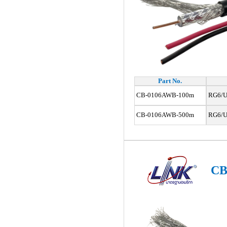
Part No.
CB-0106AWB-100m
RG6/U,
CB-0106AWB-500m
RG6/U
CB