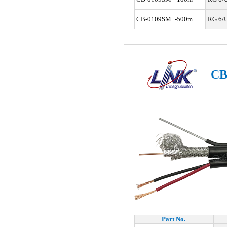
CB-0109SM+-500m
RG 6/U
CB
Part No.