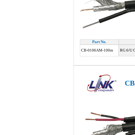
Part No.
CB-0106AM-100m
RG 6/U O
CB