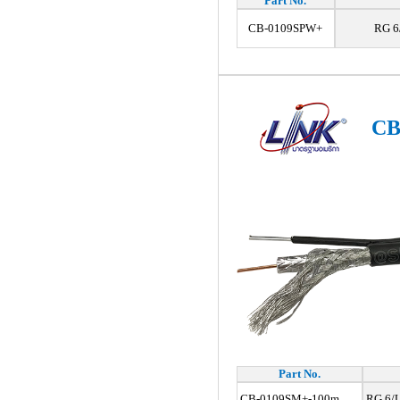
Part No.
CB-0109SPW+
RG 6
CB
Part No.
CB-0109SM+-100m
RG 6/U