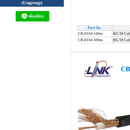
(Ungroup)
Part No.
CB-0104-100m
RG 59 Cab
CB-0104-500m
RG 59 Cabl
CB