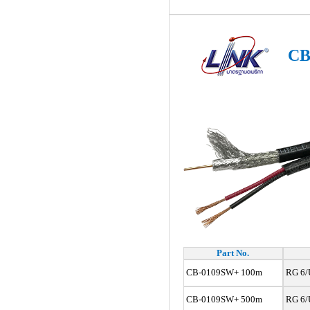
CB
Part No.
CB-0109SW+ 100m
RG 6/U
CB-0109SW+ 500m
RG 6/U