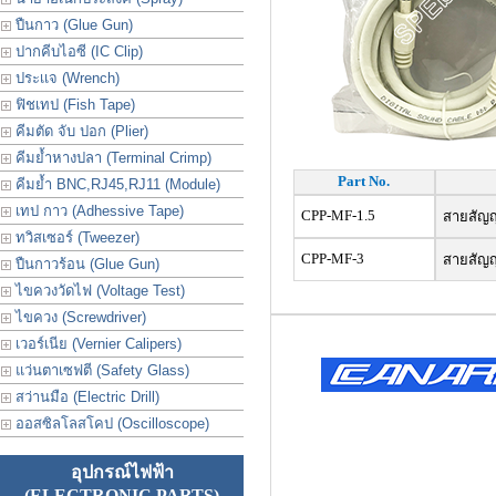
ปืนกาว (Glue Gun)
ปากคีบไอซี (IC Clip)
ประเเจ (Wrench)
ฟิชเทป (Fish Tape)
คีมตัด จับ ปอก (Plier)
คีมย้ำหางปลา (Terminal Crimp)
Part No.
คีมย้ำ BNC,RJ45,RJ11 (Module)
เทป กาว (Adhessive Tape)
CPP-MF-1.5
สายสัญญา
ทวิสเซอร์ (Tweezer)
CPP-MF-3
สายสัญญา
ปืนกาวร้อน (Glue Gun)
ไขควงวัดไฟ (Voltage Test)
ไขควง (Screwdriver)
เวอร์เนีย (Vernier Calipers)
แว่นตาเซฟตี (Safety Glass)
สว่านมือ (Electric Drill)
ออสซิลโลสโคป (Oscilloscope)
อุปกรณ์ไฟฟ้า
(ELECTRONIC PARTS)