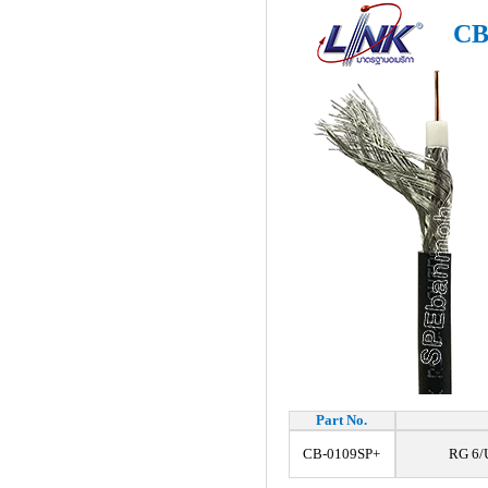
CB
Part No.
CB-0109SP+
RG 6/