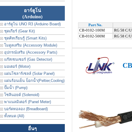
อาร์ดูโน่
(Arduino)
อาร์ดูโน่ UNO R3 (Arduino Board)
Part No.
CB-0102-100M
RG 58 C/U 
ชุดเกียร์ (Gear Kit)
CB-0102-500M
RG 58 C/U 
ชุดคิทเรียนรู้ (Smart Kits)
โมดูลเสริม (Accessory Module)
อุปกรณ์เสริม (Accessory Parts)
แก๊สเซนเซอร์ (Gas Detector)
CB
มอเตอร์ (Motor)
แผ่นโซลาร์เซลล์ (Solar Panel)
แผ่นร้อนเย็น บ็อกน้ำ(Peltier,Cooling)
ปั๊มน้ำ (Pump)
โซลินอยด์ (Solenoid)
พาแนลมิเตอร์ (Panel Meter)
บอร์ดทอลอง (Breadboard)
ทั้งหมด (All)
อื่นๆ