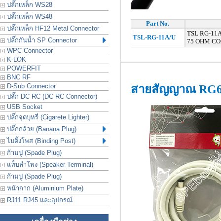
ปลั๊กเหล็ก WS28
ปลั๊กเหล็ก WS48
Part No.
ปลั๊กเหล็ก HF12 Metal Connector
TSL RG-11A
TSL-RG-11A/U
ปลั๊กกันน้ำ SP Connector
75 OHM CO
WPC Connector
K-LOK
POWERFIT
BNC RF
D-Sub Connector
สายสัญญาณ RG
ปลั๊ก DC RC (DC RC Connector)
USB Socket
ปลั๊กจุดบุหรี่ (Cigarete Lighter)
ปลั๊กกล้วย (Banana Plug)
ไบดิ้งโพส (Binding Post)
ก้ามปู (Spade Plug)
แท็บลำโพง (Speaker Terminal)
ก้ามปู (Spade Plug)
หน้ากาก (Aluminium Plate)
RJ11 RJ45 และอุปกรณ์