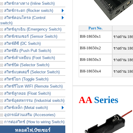
สวิทช์กลางทาง (Inline Switch)
สวิทช์กระดก (Rocker switch)
สวิทช์คอนโทรล (Control
switch)
Part No.
สวิทช์ฉุกเฉิน (Emergency Switch)
สวิทช์เซนเซอร์ (Sensor Switch)
BH-18650x1
รางถ่าน 1865
สวิทช์ดีซี (DC Switch)
BH-18650x2
รางถ่าน 1865
สวิทช์ดึง (Push Pull Switch)
สวิทช์เท้าเหยียบ (Foot Switch)
BH-18650x3
รางถ่าน 1865
สวิทช์บิด (Selector Switch)
BH-18650x4
รางถ่าน 1865
สวิทช์แบตเตอรี่ (Selector Switch)
สวิทช์โยก (Toggle Switch)
สวิทช์รีโมท WIFI (Remote Switch)
สวิทช์ลูกลอย (Float Switch)
AA
Series
สวิทช์อุตสหกรรม (Industrial switch)
สวิทช์เหล็ก (Metal switch)
อุปกรณ์ส่วนเสริม (Accesories)
การต่อสวิทช์ (How to wiring Switch)
หลอดไฟ,บัซเซอร์