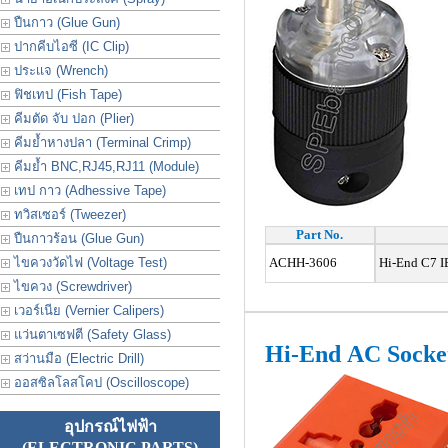
ปืนกาว (Glue Gun)
ปากคีบไอซี (IC Clip)
ประเเจ (Wrench)
ฟิชเทป (Fish Tape)
คีมตัด จับ ปอก (Plier)
คีมย้ำหางปลา (Terminal Crimp)
คีมย้ำ BNC,RJ45,RJ11 (Module)
เทป กาว (Adhessive Tape)
ทวิสเซอร์ (Tweezer)
Part No.
ปืนกาวร้อน (Glue Gun)
ไขควงวัดไฟ (Voltage Test)
ACHH-3606
Hi-End C7 IE
ไขควง (Screwdriver)
เวอร์เนีย (Vernier Calipers)
แว่นตาเซฟตี (Safety Glass)
Hi-End AC Socke
สว่านมือ (Electric Drill)
ออสซิลโลสโคป (Oscilloscope)
อุปกรณ์ไฟฟ้า
(ELECTRONIC PARTS)