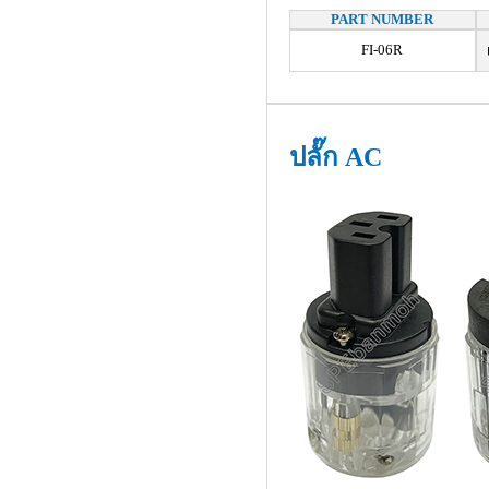
PART NUMBER
FI-06R
เ
ปลั๊ก AC