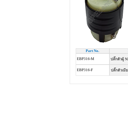
Part No.
EBP316-M
ปลั๊กตัวผู
EBP316-F
ปลั๊กตัวเ