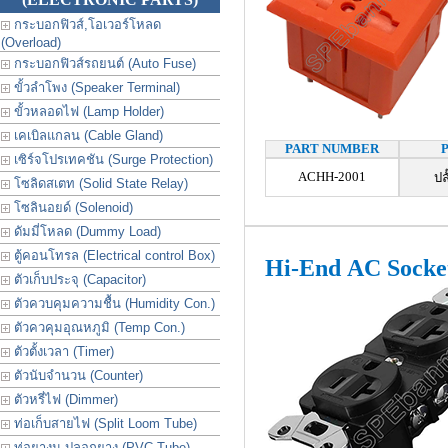
กระบอกฟิวส์,โอเวอร์โหลด
(Overload)
กระบอกฟิวส์รถยนต์ (Auto Fuse)
ขั้วลำโพง (Speaker Terminal)
ขั้วหลอดไฟ (Lamp Holder)
เคเบิลแกลน (Cable Gland)
PART NUMBER
เซิร์จโปรเทคชัน (Surge Protection)
ACHH-2001
ปล
โซลิดสเตท (Solid State Relay)
โซลินอยด์ (Solenoid)
ดัมมี่โหลด (Dummy Load)
ตู้คอนโทรล (Electrical control Box)
Hi-End AC Socke
ตัวเก็บประจุ (Capacitor)
ตัวควบคุมความชื้น (Humidity Con.)
ตัวควคุมอุณหภูมิ (Temp Con.)
ตัวตั้งเวลา (Timer)
ตัวนับจำนวน (Counter)
ตัวหรี่ไฟ (Dimmer)
ท่อเก็บสายไฟ (Split Loom Tube)
ท่อยางม ปลอกยาง (PVC Tube)