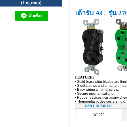
(Ungroup)
เต้ารับ AC รุ่น 2
FEATURES:
• Solid brass plug blades are fir
• Steel clamps and armor are heav
• Easy wiring terminal screw.
• Secure mechanical grip.
• Rubber devices risist many che
• Thermoplastic devices are rigid
PART NUMBER
AC-270