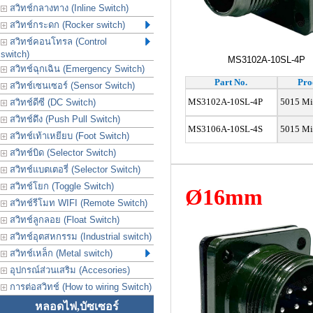
สวิทช์กลางทาง (Inline Switch)
สวิทช์กระดก (Rocker switch)
สวิทช์คอนโทรล (Control
switch)
MS3102A-10SL-4P
สวิทช์ฉุกเฉิน (Emergency Switch)
Part No.
Pro
สวิทช์เซนเซอร์ (Sensor Switch)
MS3102A-10SL-4P
5015 Mil
สวิทช์ดีซี (DC Switch)
สวิทช์ดึง (Push Pull Switch)
MS3106A-10SL-4S
5015 Mil
สวิทช์เท้าเหยียบ (Foot Switch)
สวิทช์บิด (Selector Switch)
สวิทช์แบตเตอรี่ (Selector Switch)
สวิทช์โยก (Toggle Switch)
Ø16mm
สวิทช์รีโมท WIFI (Remote Switch)
สวิทช์ลูกลอย (Float Switch)
สวิทช์อุตสหกรรม (Industrial switch)
สวิทช์เหล็ก (Metal switch)
อุปกรณ์ส่วนเสริม (Accesories)
การต่อสวิทช์ (How to wiring Switch)
หลอดไฟ,บัซเซอร์