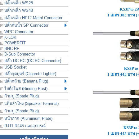
ปลั๊กเหล็ก WS28
KS3P to 
ปลั๊กเหล็ก WS48
1 เมตร 305 บาท (
ปลั๊กเหล็ก HF12 Metal Connector
ปลั๊กกันน้ำ SP Connector
WPC Connector
K-LOK
POWERFIT
BNC RF
D-Sub Connector
ปลั๊ก DC RC (DC RC Connector)
USB Socket
KS3P to
ปลั๊กจุดบุหรี่ (Cigarete Lighter)
1 เมตร 445 บาท (
ปลั๊กกล้วย (Banana Plug)
ไบดิ้งโพส (Binding Post)
ก้ามปู (Spade Plug)
แท็บลำโพง (Speaker Terminal)
ก้ามปู (Spade Plug)
หน้ากาก (Aluminium Plate)
RJ11 RJ45 และอุปกรณ์
KS3P to
1 เมตร 445 บาท (